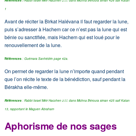
Références :
Rabbi Israel Méir Hacohen z.t.l. dans Michna Béroura siman 426 saif Katan
1
Avant de réciter la Birkat Halévana il faut regarder la lune,
puis s’adresser à Hachem car ce n’est pas la lune qui est
bénie ou sanctifiée, mais Hachem qui est loué pour le
renouvellement de la lune.
Références
: Guémara Sanhédrin page 42a.
On permet de regarder la lune n’importe quand pendant
que l’on récite le texte de la bénédiction, sauf pendant la
Bérakha elle-même.
Références
: Rabbi Israel Méir Hacohen z.t.l. dans Michna Béroura siman 425 saif Katan
13,
rapportant le Maguen Abraham
Aphorisme de nos sages