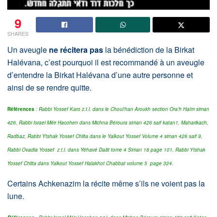
9
SHARES
Un aveugle
ne
récitera pas
la bénédiction de la Birkat
Halévana, c’est pourquoi il est recommandé à un aveugle
d’entendre la Birkat Halévana d’une autre personne et
ainsi de se rendre quitte.
Références
: Rabbi Yossef Karo z.t.l. dans le Choul’han Aroukh section Ora’h Haïm siman
426, Rabbi Israel Méir Hacohen dans Michna Béroura siman 426 saif katan1, Maharikach,
Radbaz, Rabbi Ytshak Yossef Chlita dans le Yalkout Yossef Volume 4 siman 426 saif 9,
Rabbi Ovadia Yossef z.t.l. dans Yéhavé Daât tome 4 Siman 18 page 101, Rabbi Ytshak
Yossef Chlita dans Yalkout Yossef Halakhot Chabbat volume 5 page 324.
Certains Achkenazim la récite même s’ils ne voient pas la
lune.