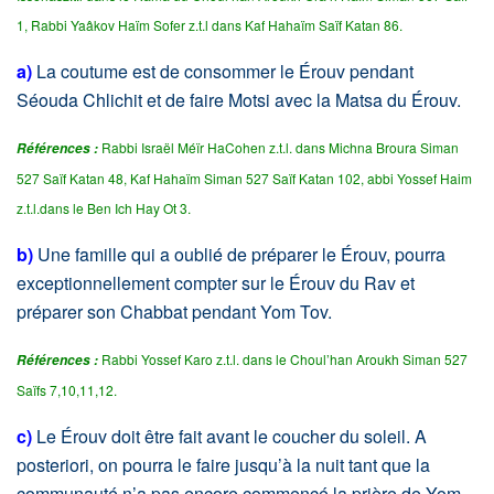
1, Rabbi Yaâkov Haïm Sofer z.t.l dans Kaf Hahaïm Saïf Katan 86.
a)
La coutume est de consommer le Érouv pendant
Séouda Chlichit et de faire Motsi avec la Matsa du Érouv.
Rabbi Israël Méïr HaCohen z.t.l. dans Michna Broura Siman
Références :
527 Saïf Katan 48, Kaf Hahaïm Siman 527 Saïf Katan 102, abbi Yossef Haim
z.t.l.dans le Ben Ich Hay Ot 3.
b)
Une famille qui a oublié de préparer le Érouv, pourra
exceptionnellement compter sur le Érouv du Rav et
préparer son Chabbat pendant Yom Tov.
Rabbi Yossef Karo z.t.l. dans le Choul’han Aroukh Siman 527
Références :
Saïfs 7,10,11,12.
c)
Le Érouv doit être fait avant le coucher du soleil. A
posteriori, on pourra le faire jusqu’à la nuit tant que la
communauté n’a pas encore commencé la prière de Yom