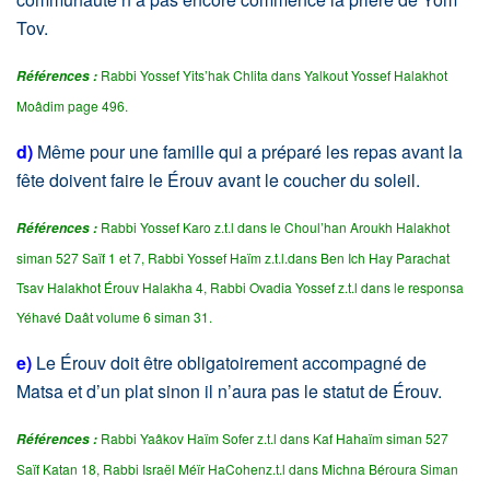
Tov.
Rabbi Yossef Yits’hak Chlita dans Yalkout Yossef Halakhot
Références :
Moâdim page 496.
d)
Même pour une famille qui a préparé les repas avant la
fête doivent faire le Érouv avant le coucher du soleil.
Rabbi Yossef Karo z.t.l dans le Choul’han Aroukh Halakhot
Références :
siman 527 Saïf 1 et 7, Rabbi Yossef Haïm z.t.l.dans Ben Ich Hay Parachat
Tsav Halakhot Érouv Halakha 4, Rabbi Ovadia Yossef z.t.l dans le responsa
Yéhavé Daât volume 6 siman 31.
e)
Le Érouv doit être obligatoirement accompagné de
Matsa et d’un plat sinon il n’aura pas le statut de Érouv.
Rabbi Yaâkov Haïm Sofer z.t.l dans Kaf Hahaïm siman 527
Références :
Saïf Katan 18, Rabbi Israël Méïr HaCohenz.t.l dans Michna Béroura Siman