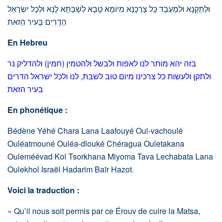
וּלְתַקָנָא וּלְמֶעֶבַד כָּל צָרְכָנָא מִיוֹמָא טָבָא לְשַׁבַּתָּא לָנָא וּלְכָל יִשְׂרָאֵל
הַדָרִים בָּעִיר הַזאת
En Hebreu
בזה יהא מותר לנו לאפות ולבשל ולהטמין (חמין) ולהדליק נר
ולתקן ולעשות כל צרכינו מיום טוב לשבת, לנו ולכל ישראל הדרים
בעיר הזאת
En phonétique :
Bédène Yéhé Chara Lana Laafouyé Oul-vachoulé
Ouléatmouné Ouléa-dlouké Chéragua Ouletakana
Ouleméévad Kol Tsorkhana Miyoma Tava Lechabata Lana
Oulekhol Israël Hadarim Baïr Hazot.
Voici la traduction :
« Qu’il nous soit permis par ce Érouv de cuire la Matsa,