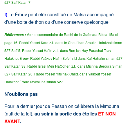
527 Saïf Katan 7.
f)
Le Érouv peut être constitué de Matsa accompagné
d’une boite de thon ou d’une conserve quelconque
Voir le commentaire de Rachi de la Guémara Bétsa 15a et
Références :
page 16, Rabbi Yossef Karo z.t.l dans le Choul’han Aroukh Halakhot siman
527 Saïf 5, Rabbi Yossef Haïm z.t.l. dans Ben Ich Hay Parachat Tsav
Halakhot Érouv. Rabbi Yaâkov Haïm Sofer z.t.l dans Kaf Hahaïm siman 527
Saïf Katan 38, Rabbi Israël Méïr HaCohen z.t.l dans Michna Béroura Siman
527 Saïf Katan 20, Rabbi Yossef Yits’hak Chlita dans Yalkout Yossef
Halakhot Érouv Tavchiline siman 527.
N’oublions pas
Pour la dernier jour de Pessah on célèbrera la Mimouna
(nuit de la foi),
au soir à la sortie des étoiles
ET NON
AVANT
.