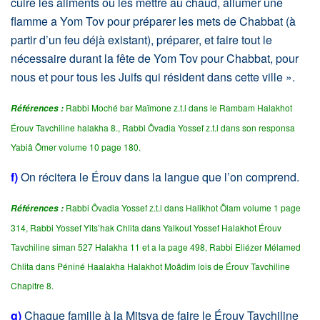
cuire les aliments ou les mettre au chaud, allumer une
flamme a Yom Tov pour préparer les mets de Chabbat (à
partir d’un feu déjà existant), préparer, et faire tout le
nécessaire durant la fête de Yom Tov pour Chabbat, pour
nous et pour tous les Juifs qui résident dans cette ville ».
Rabbi Moché bar Maïmone z.t.l dans le Rambam Halakhot
Références :
Érouv Tavchiline halakha 8., Rabbi Ôvadia Yossef z.t.l dans son responsa
Yabiâ Ômer volume 10 page 180.
f)
On récitera le Érouv dans la langue que l’on comprend.
Rabbi Ôvadia Yossef z.t.l dans Halikhot Ôlam volume 1 page
Références :
314, Rabbi Yossef Yits’hak Chlita dans Yalkout Yossef Halakhot Érouv
Tavchiline siman 527 Halakha 11 et a la page 498, Rabbi Eliézer Mélamed
Chlita dans Péniné Haalakha Halakhot Moâdim lois de Érouv Tavchiline
Chapitre 8.
g)
Chaque famille à la Mitsva de faire le Érouv Tavchiline