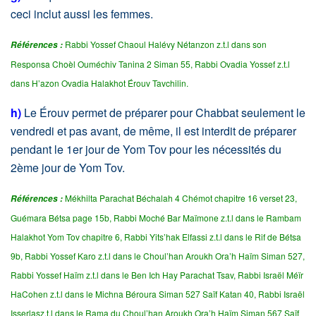
ceci inclut aussi les femmes.
Rabbi Yossef Chaoul Halévy Nétanzon z.t.l dans son
Références :
Responsa Choèl Ouméchiv Tanina 2 Siman 55, Rabbi Ovadia Yossef z.t.l
dans H’azon Ovadia Halakhot Érouv Tavchilin.
h)
Le Érouv permet de préparer pour Chabbat seulement le
vendredi et pas avant, de même, il est interdit de préparer
pendant le 1er jour de Yom Tov pour les nécessités du
2ème jour de Yom Tov.
Mékhilta Parachat Béchalah 4 Chémot chapitre 16 verset 23,
Références :
Guémara Bétsa page 15b, Rabbi Moché Bar Maïmone z.t.l dans le Rambam
Halakhot Yom Tov chapitre 6, Rabbi Yits’hak Elfassi z.t.l dans le Rif de Bétsa
9b, Rabbi Yossef Karo z.t.l dans le Choul’han Aroukh Ora’h Haïm Siman 527,
Rabbi Yossef Haïm z.t.l dans le Ben Ich Hay Parachat Tsav, Rabbi Israël Méïr
HaCohen z.t.l dans le Michna Béroura Siman 527 Saïf Katan 40, Rabbi Israël
Isserlasz.t.l dans le Rama du Choul’han Aroukh Ora’h Haïm Siman 567 Saïf