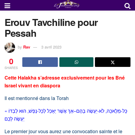
Erouv Tavchiline pour
Pessah
by
Rav
3 avril 2023
0
SHARES
Cette Halakha s’adresse exclusivement pour les Bné
Israel vivant en diaspora
Il est mentionné dans la Torah
« כָּל-מְלָאכָה, לֹא-יֵעָשֶׂה בָהֶם–אַךְ אֲשֶׁר יֵאָכֵל לְכָל-נֶפֶשׁ, הוּא לְבַדּוֹ
יֵעָשֶׂה לָכֶם
Le premier jour vous aurez une convocation sainte et le