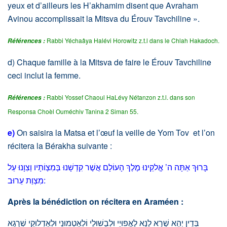
yeux et d’ailleurs les H’akhamim disent que Avraham
Avinou accomplissait la Mitsva du Érouv Tavchiline ».
Rabbi Yéchaâya Halévi Horowitz z.t.l dans le Chlah Hakadoch.
Références :
d) Chaque famille à la Mitsva de faire le Érouv Tavchiline
ceci inclut la femme.
Rabbi Yossef Chaoul HaLévy Nétanzon z.t.l. dans son
Références :
Responsa Choèl Ouméchiv Tanina 2 Siman 55.
e)
On saisira la Matsa et l’œuf la veille de Yom Tov et l’on
récitera la Bérakha suivante :
בָּרוּךְ אַתָּה ה’ אֱלקֵינוּ מֶלֶךְ הָעוֹלָם אֲשֶׁר קִדְשָׁנוּ בְּמִצְוֹתָיו וְצִוָנוּ עַל
מִצְוַת עֵרוּב:
Après la bénédiction on récitera en Araméen :
בְּדֵין יְהֵא שָׁרָא לָנָא לַאֲפוּיֵי וּלְבַשׁוּלֵי וֹלְאַטְמוּנֵי וּלְאַדְלוּקֵי שְׁרַגָא