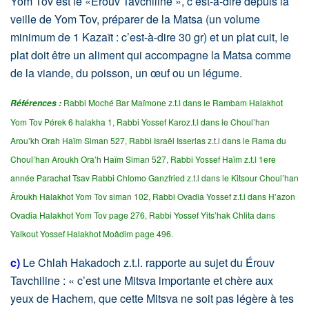
Yom Tov est le «Érouv Tavchiline », c’est-à-dire depuis la
veille de Yom Tov, préparer de la Matsa (un volume
minimum de 1 Kazaït : c’est-à-dire 30 gr) et un plat cuit, le
plat doit être un aliment qui accompagne la Matsa comme
de la viande, du poisson, un œuf ou un légume.
Rabbi Moché Bar Maïmone z.t.l dans le Rambam Halakhot
Références :
Yom Tov Pérek 6 halakha 1, Rabbi Yossef Karoz.t.l dans le Choul’han
Arou’kh Orah Haïm Siman 527, Rabbi Israël Isserlas z.t.l dans le Rama du
Choul’han Aroukh Ora’h Haïm Siman 527, Rabbi Yossef Haïm z.t.l 1ere
année Parachat Tsav Rabbi Chlomo Ganzfried z.t.l dans le Kitsour Choul’han
Âroukh Halakhot Yom Tov siman 102, Rabbi Ovadia Yossef z.t.l dans H’azon
Ovadia Halakhot Yom Tov page 276, Rabbi Yossef Yits’hak Chlita dans
Yalkout Yossef Halakhot Moâdim page 496.
c)
Le Chlah Hakadoch z.t.l. rapporte au sujet du Érouv
Tavchiline : « c’est une Mitsva importante et chère aux
yeux de Hachem, que cette Mitsva ne soit pas légère à tes