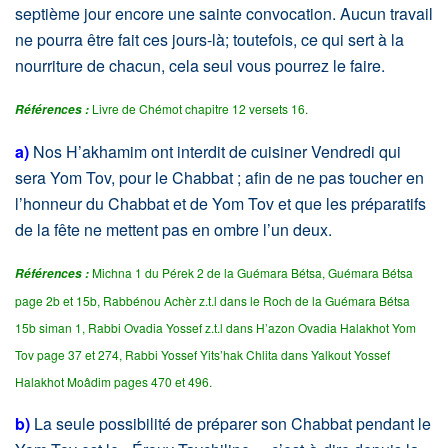
septième jour encore une sainte convocation. Aucun travail
ne pourra être fait ces jours-là; toutefois, ce qui sert à la
nourriture de chacun, cela seul vous pourrez le faire.
Livre de Chémot chapitre 12 versets 16.
Références :
a)
Nos H’akhamim ont interdit de cuisiner Vendredi qui
sera Yom Tov, pour le Chabbat ; afin de ne pas toucher en
l’honneur du Chabbat et de Yom Tov et que les préparatifs
de la fête ne mettent pas en ombre l’un deux.
Michna 1 du Pérek 2 de la Guémara Bétsa, Guémara Bétsa
Références :
page 2b et 15b, Rabbénou Achèr z.t.l dans le Roch de la Guémara Bétsa
15b siman 1, Rabbi Ovadia Yossef z.t.l dans H’azon Ovadia Halakhot Yom
Tov page 37 et 274, Rabbi Yossef Yits’hak Chlita dans Yalkout Yossef
Halakhot Moâdim pages 470 et 496.
b)
La seule possibilité de préparer son Chabbat pendant le