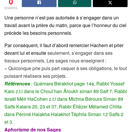
0
SHARES
Une personne n’est pas autorisée à s’engager dans un
travail avant la prière du matin, parce que l’honneur du ciel
précède les besoins personnels.
Par conséquent, il faut d’abord remercier Hachem et prier
devant lui et
ensuite
seulement, s’engager dans ses
travaux personnels. Les sages nous enseignent :
« Quiconque prie puis part vaquer à ses obligations, le tout
puissant réalisera ses projets.
Références
: Guémara Bérakhot page 14a, Rabbi Yossef
Karo z.t.l dans le Choul’han Âroukh siman 89 Saïf 7, Rabbi
Israël Méïr HaCohen z.t.l dans Michna Béroura Siman 89
Saïfs Katans 20, 23 et 37, Rabbi Éliézer Mélamed Chlita
dans Péniné Halakha Halakhot Téphila Siman 12 Saïfs 2
et 3.
Aphorisme de nos Sages