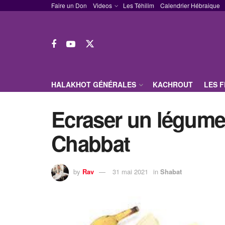
Faire un Don
Videos
Les Téhilim
Calendrier Hébraique
HALAKHOT GÉNÉRALES
KACHROUT
LES 
Ecraser un légume/
Chabbat
by
Rav
31 mai 2021
in
Shabat