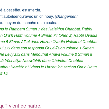
à cet effet, est interdit.
nt autoriser qu’avec un chinouy,
(changement
 au moyen du manche d’un couteau.
ans le Rambam Siman 7 des Halakhot Chabbat, Rabbi
tion Ora’h Haïm volume 4 Siman 74 tohen 2,
Rabbi Ovadia
lume 5 Siman 27 et dans Hazon Ovadia Halakhot Chabbat
l z.t.l dans son responsa Or Lé-Tsion volume 1 Siman
oché Levy z.t.l dans Ménouhat Ahava volume 2 Siman 8
uâ Yéchaâya Neuwibirth dans Chémirat Chabbat
hou Karelitz z.t.l dans le Hazon Ich
section Ora’h Haïm
f 15.
u’il vient de naître.