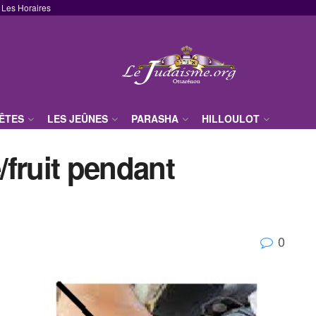
Les Horaires
FÊTES
LES JEÛNES
PARASHA
HILLOULOT
fruit pendant
0