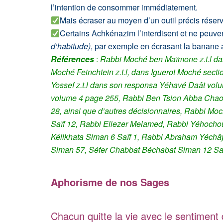
l’intention de consommer immédiatement.
Mais écraser au moyen d’un outil précis réservé 
Certains Achkénazim l’interdisent et ne peuve
d’habitude)
, par exemple en écrasant la banane
Références
:
Rabbi Moché ben Maïmone z.t.l d
Moché Feinchtein z.t.l, dans Iguerot Moché sec
Yossef z.t.l dans son responsa Yéhavé Daât vo
volume 4 page 255,
Rabbi Ben Tsion Abba Chaou
28, ainsi que d’autres décisionnaires, Rabbi M
Saïf 12,
Rabbi Eliezer Melamed, Rabbi Yéhocho
Kéilkhata
Siman 6 Saïf 1, Rabbi Abraham Yéchâya
Siman 57,
Séfer Chabbat Béchabat Siman 12 Saï
Aphorisme de nos Sages
Chacun quitte la vie avec le sentiment q