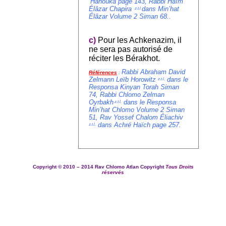
‘Hanouka page 143, Rabbi Haïm
Élâzar Chapira
dans Min’hat
z.t.l
Élâzar Volume 2 Siman 68
.
.
c)
Pour les Achkenazim, il
ne sera pas autorisé de
réciter les Bérakhot.
Rabbi Abraham David
Références
:
Zelmann Leïb Horowitz
dans le
z.t.l.
Responsa Kinyan Torah Siman
74,
Rabbi Chlomo Zelman
Oyrbakh
dans le Responsa
z.t.l,
Min’hat Chlomo
Volume 2 Siman
51, Rav Yossef Chalom Éliachiv
dans Achré Haïch page 257.
z.t.l.
Copyright ©
2010 – 2014
Rav Chlomo Atlan Copyright
Tous Droits
réservés