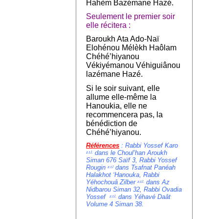
Hahèm Bazémane Hazé.
Seulement le premier soir
elle récitera :
Baroukh Ata Ado-Naï
Elohénou Mélèkh Haôlam
Chéhé’hiyanou
Vékiyémanou Véhiguiânou
lazémane Hazé.
Si le soir suivant, elle
allume elle-même la
Hanoukia, elle ne
recommencera pas, la
bénédiction de
Chéhé’hiyanou.
Références
: Rabbi Yossef Karo
dans le Choul’han Aroukh
z.t.l.
Siman 676 Saïf 3, Rabbi Yossef
Rougin
dans Tsafnat Panéah
z.t.l
Halakhot ‘Hanouka, Rabbi
Yéhochouâ Zilber
dans Az
z.t.l.
Nidbarou Siman 32, Rabbi Ovadia
Yossef
dans Yéhavé Daât
z.t.l.
Volume 4 Siman 38.