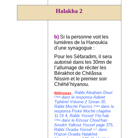
Halakha 2
b)
Si la personne voit les
lumières de la Hanoukia
d’une synagogue :
Pour les Séfaradim, il sera
autorisé dans les 30mn de
l’allumage de réciter les
Bérakhot de Chéâssa
Nissim et le premier soir
Chéhé’hiyanou.
Rabbi Abraham Douri
Références
:
dans le responsa Adéret
Chlita
Tiphéret Volume 2 Siman 30,
Rabbi Moché Parziss
dans le
Chlita
responsa Piské Moché chapitre
11 Ot 4, Rabbi Yossef Yits’hak
dans le Kitsour Choul’han
Chlita
Aroukh Yalkout Yossef page 375,
Rabbi Ovadia Yossef
dans
z.t.l.
H’azon Ovadia Halakhot