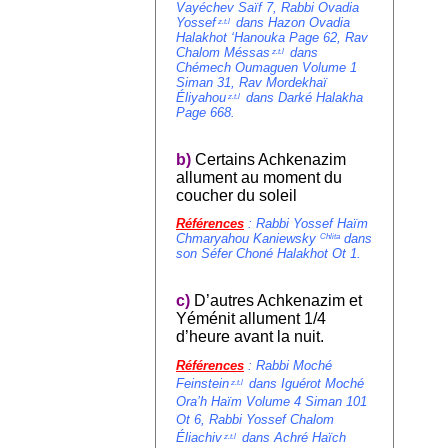
Vayéchev Saïf 7, Rabbi Ovadia
Yossef
dans Hazon Ovadia
z.t.l
Halakhot ‘Hanouka Page 62, Rav
Chalom Méssas
dans
z.t.l
Chémech Oumaguen Volume 1
Siman 31, Rav Mordekhaï
Éliyahou
dans Darké Halakha
z.t.l
Page 668.
b)
Certains Achkenazim
allument au moment du
coucher du soleil
Références
:
Rabbi Yossef Haïm
Chmaryahou Kaniewsky
dans
Chlita
son Séfer
Choné Halakhot Ot 1.
c)
D’autres Achkenazim et
Yéménit allument 1/4
d’heure avant la nuit.
Références
:
Rabbi Moché
Feinstein
dans Iguérot Moché
z.t.l
Ora’h Haïm Volume 4 Siman 101
Ot 6, Rabbi Yossef Chalom
Éliachiv
dans Achré Haïch
z.t.l