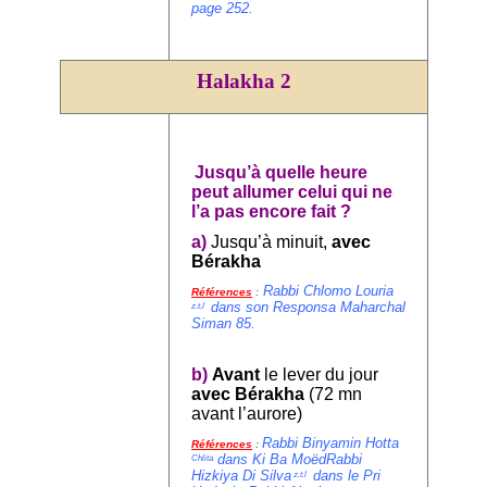
page 252.
Halakha 2
Jusqu’à quelle heure
peut allumer celui qui ne
l’a pas encore fait ?
a)
Jusqu’à minuit,
avec
Bérakha
Rabbi Chlomo Louria
Références
:
dans son Responsa Maharchal
z.t.l
Siman 85.
b)
Avant
le lever du jour
avec Bérakha
(72 mn
avant l’aurore)
Rabbi Binyamin Hotta
Références
:
dans Ki Ba MoëdRabbi
Chlita
Hizkiya Di Silva
dans le Pri
z.t.l