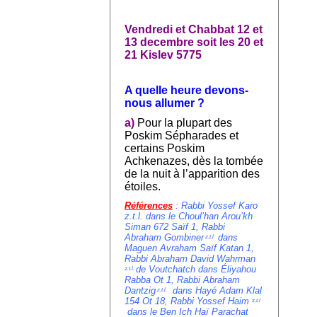
Vendredi et Chabbat 12 et
13 decembre soit les 20 et
21 Kislev 5775
A quelle heure devons-
nous allumer ?
a)
Pour la plupart des
Poskim Sépharades et
certains Poskim
Achkenazes, dès la tombée
de la nuit à l’apparition des
étoiles.
Références
:
Rabbi Yossef Karo
z.t.l. dans le Choul’han Arou’kh
Siman 672 Saïf 1,
Rabbi
Abraham Gombiner
dans
z.t.l
Maguen Avraham Saïf Katan 1,
Rabbi Abraham David Wahrman
de Voutchatch dans
Éliyahou
z.t.l.
Rabba Ot 1,
Rabbi Abraham
Dantzig
dans
Hayé Adam Klal
z.t.l.
154 Ot 18, Rabbi Yossef Haim
z.t.l
dans le Ben Ich Haï Parachat