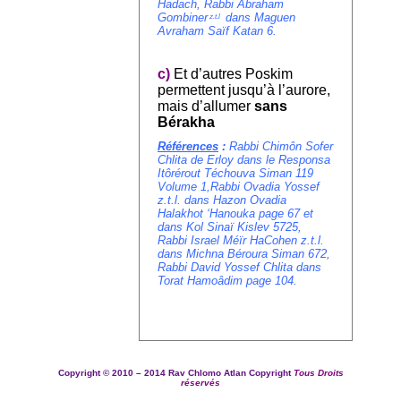
Hadach, Rabbi Abraham
Gombiner
dans Maguen
z.t.l
Avraham Saïf Katan 6.
c)
Et d’autres Poskim
permettent jusqu’à l’aurore,
mais d’allumer
sans
Bérakha
Références
:
Rabbi Chimôn Sofer
Chlita de Erloy dans le Responsa
Itôrérout Téchouva Siman 119
Volume 1,Rabbi Ovadia Yossef
z.t.l. dans Hazon Ovadia
Halakhot ‘Hanouka page 67 et
dans Kol Sinaï Kislev 5725,
Rabbi Israel Méïr HaCohen z.t.l.
dans Michna Béroura Siman 672,
Rabbi David Yossef Chlita dans
Torat Hamoâdim page 104.
Copyright ©
2010 – 2014
Rav Chlomo Atlan Copyright
Tous Droits
réservés