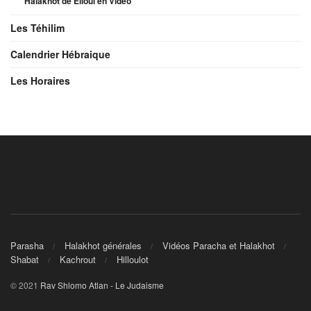
Halakhot de Elloul en Vidéo
Les Téhilim
Calendrier Hébraique
Les Horaires
Parasha
Halakhot générales
Vidéos Paracha et Halakhot
Shabat
Kachrout
Hilloulot
© 2021
Rav Shlomo Atlan - Le Judaisme