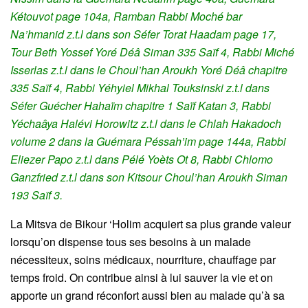
Kétouvot page 104a, Ramban Rabbi Moché bar
Na’hmanid z.t.l dans son Séfer Torat Haadam page 17,
Tour Beth Yossef Yoré Déâ Siman 335 Saïf 4, Rabbi Miché
Isserlas z.t.l dans le Choul’han Aroukh Yoré Déâ chapitre
335 Saïf 4, Rabbi Yéhyiel Mikhal Touksinski z.t.l dans
Séfer Guécher Hahaïm chapitre 1 Saïf Katan 3, Rabbi
Yéchaâya Halévi Horowitz z.t.l dans le Chlah Hakadoch
volume 2 dans la Guémara Péssah’im page 144a, Rabbi
Eliezer Papo z.t.l dans Pélé Yoèts Ot 8, Rabbi Chlomo
Ganzfried z.t.l dans son Kitsour Choul’han Aroukh Siman
193 Saïf 3.
La Mitsva de Bikour ‘Holim acquiert sa plus grande valeur
lorsqu’on dispense tous ses besoins à un malade
nécessiteux, soins médicaux, nourriture, chauffage par
temps froid. On contribue ainsi à lui sauver la vie et on
apporte un grand réconfort aussi bien au malade qu’à sa