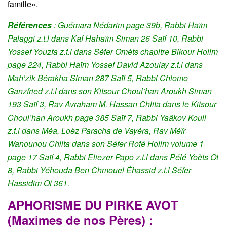
famille».
Références
: Guémara Nédarim page 39b, Rabbi Haïm
Palaggi z.t.l dans Kaf Hahaïm Siman 26 Saïf 10, Rabbi
Yossef Youzfa z.t.l dans Séfer Omèts chapitre Bikour Holim
page 224, Rabbi Haïm Yossef David Azoulay z.t.l dans
Mah’zik Bérakha Siman 287 Saïf 5, Rabbi Chlomo
Ganzfried z.t.l dans son Kitsour Choul’han Aroukh Siman
193 Saïf 3, Rav Avraham M. Hassan Chlita dans le Kitsour
Choul’han Aroukh page 385 Saïf 7, Rabbi Yaâkov Kouli
z.t.l dans Méa, Loèz Paracha de Vayéra, Rav Méïr
Wanounou Chlita dans son Séfer Rofé Holim volume 1
page 17 Saïf 4, Rabbi Eliezer Papo z.t.l dans Pélé Yoèts Ot
8, Rabbi Yéhouda Ben Chmouel Éhassid z.t.l Séfer
Hassidim Ot 361.
APHORISME DU PIRKE AVOT
(Maximes de nos Pères) :