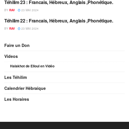
Téhilim 23 : Francais, Hébreux, Anglais ,Phonétique.
TÉHILIM
BY
RAV
23 MAI 2024
Téhilim 22 : Francais, Hébreux, Anglais ,Phonétique.
TÉHILIM
BY
RAV
23 MAI 2024
Faire un Don
Videos
Halakhot de Elloul en Vidéo
Les Téhilim
Calendrier Hébraique
Les Horaires