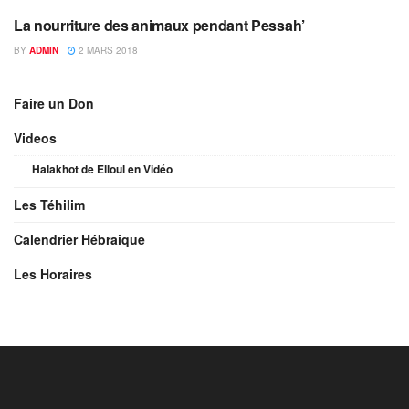
La nourriture des animaux pendant Pessah’
ANCIENNE HALAKHOT
BY
ADMIN
2 MARS 2018
Faire un Don
Videos
Halakhot de Elloul en Vidéo
Les Téhilim
Calendrier Hébraique
Les Horaires