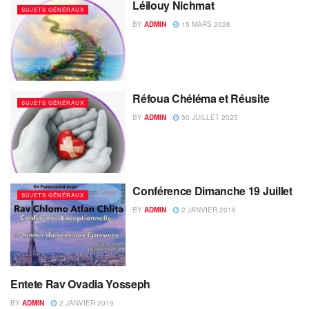
Léilouy Nichmat
SUJETS GÉNÉRAUX
BY
ADMIN
15 MARS 2026
Réfoua Chéléma et Réusite
SUJETS GÉNÉRAUX
BY
ADMIN
30 JUILLET 2025
Conférence Dimanche 19 Juillet
SUJETS GÉNÉRAUX
BY
ADMIN
2 JANVIER 2019
Entete Rav Ovadia Yosseph
SUJETS GÉNÉRAUX
BY
ADMIN
2 JANVIER 2019