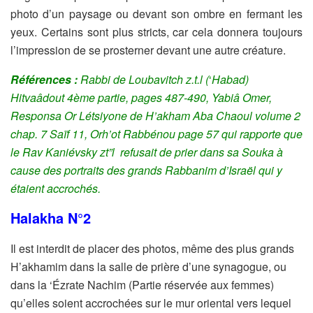
photo d’un paysage ou devant son ombre en fermant les
yeux. Certains sont plus stricts, car cela donnera toujours
l’impression de se prosterner devant une autre créature.
Références :
Rabbi de Loubavitch z.t.l (
‘
Habad)
Hitvaâdout 4ème partie, pages 487-490, Yabiâ Omer
,
Responsa Or Létsiyone de H’akham Aba Chaoul volume 2
chap. 7 Saïf 11, Orh’ot Rabbénou page 57 qui rapporte que
le Rav Kaniévsky zt”l refusait de prier dans sa Souka à
cause des portraits des grands Rabbanim d’Israël qui y
étaient accrochés.
Halakha N°2
Il est interdit de placer des photos, même des plus grands
H’akhamim dans la salle de prière d’une synagogue, ou
dans la ‘Ézrate Nachim (Partie réservée aux femmes)
qu’elles soient accrochées sur le mur oriental vers lequel