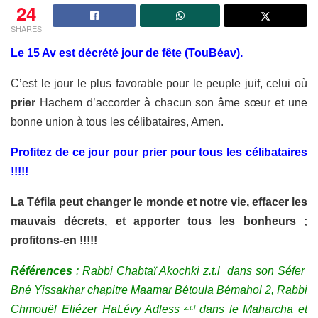
24
SHARES
Le 15 Av
est
décrété jour de fête (TouBéav).
C’est le jour le plus favorable pour le peuple juif, celui où
prier
Hachem d’accorder à chacun son âme sœur et une
bonne union à tous les célibataires, Amen.
Profitez de ce jour pour prier pour tous les célibataires
!!!!!
La Téfila peut changer le monde et notre vie, effacer les
mauvais décrets, et
apporter
tous les bonheurs ;
profitons-en !!!!!
Références
: Rabbi Chabtaï Akochki z.t.l dans son Séfer
Bné Yissakhar chapitre Maamar Bétoula Bémahol 2, Rabbi
Chmouël Eliézer HaLévy Adless
dans le Maharcha et
z.t.l