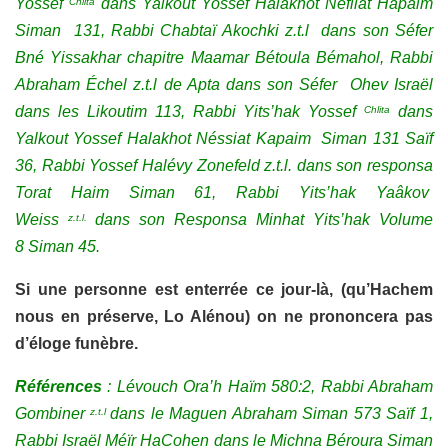
Yossef
dans Yalkout Yossef Halakhot Néfilat Hapaim
Chlita
Siman 131,
Rabbi
Chabtaï Akochki z.t.l dans son Séfer
Bné Yissakhar chapitre Maamar Bétoula Bémahol, Rabbi
Abraham Échel z.t.l de Apta dans son Séfer Ohev Israël
dans les Likoutim 113, Rabbi Yits’hak Yossef
dans
Chlita
Yalkout Yossef Halakhot Néssiat Kapaim Siman 131 Saïf
36, Rabbi Yossef Halévy Zonefeld z.t.l. dans son responsa
Torat Haim Siman 61, R
abbi Yits’hak Yaâkov
Weiss
dans son Responsa Minhat Yits’hak Volume
z.t.l.
8 Siman 45.
Si une personne est enterrée ce jour-là, (qu’Hachem
nous en préserve, Lo Alénou) on ne prononcera pas
d’éloge funèbre.
Références
: Lévouch Ora’h Haïm 580:2, Rabbi Abraham
Gombiner
dans le Maguen Abraham Siman 573 Saïf 1,
z.t.l
Rabbi Israël Méïr HaCohen dans le Michna Béroura Siman