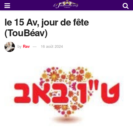
le 15 Av, jour de fête
(TouBéav)
by
Rav
16 août 2024