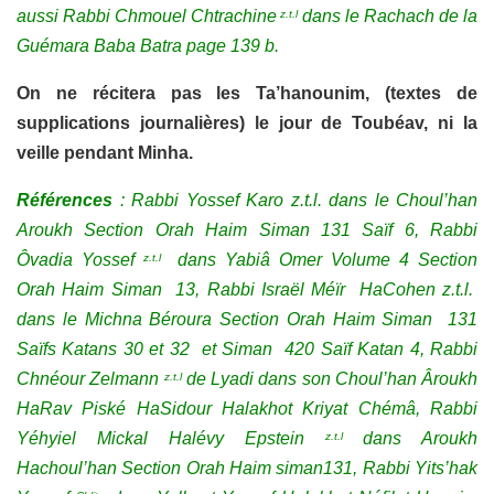
aussi Rabbi Chmouel Chtrachine
dans le Rachach de la
z.t.l
Guémara Baba Batra page 139 b.
On ne récitera pas les Ta’hanounim, (textes de
supplications journalières) le jour de Toubéav, ni la
veille pendant Minha.
Références
: Rabbi Yossef Karo z.t.l. dans le Choul’han
Aroukh Section Orah Haim Siman 131 Saïf 6, Rabbi
Ôvadia Yossef
dans Yabiâ Omer Volume 4 Section
z.t.l
Orah Haim Siman 13, Rabbi Israël Méïr HaCohen z.t.l.
dans le Michna Béroura Section Orah Haim Siman 131
Saïfs Katans 30 et 32 et Siman 420 Saïf Katan 4,
Rabbi
Chnéour Zelmann
de Lyadi dans son
Choul’han Âroukh
z.t.l
HaRav Piské HaSidour Halakhot Kriyat Chémâ,
Rabbi
Yéhyiel Mickal Halévy Epstein
dans Aroukh
z.t.l
Hachoul’han Section Orah Haim siman131, Rabbi Yits’hak