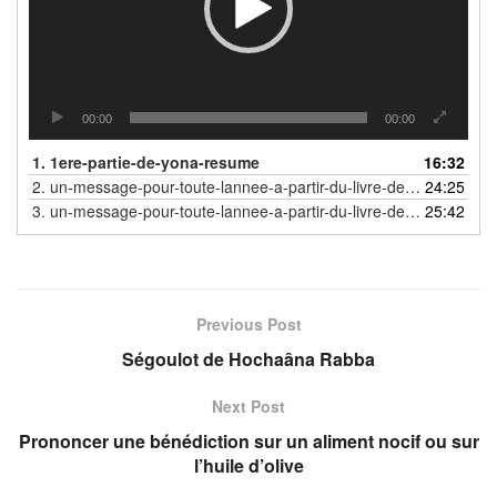
00:00
00:00
1.
1ere-partie-de-yona-resume
16:32
2.
un-message-pour-toute-lannee-a-partir-du-livre-de-yona-2eme-partie
24:25
3.
un-message-pour-toute-lannee-a-partir-du-livre-de-yona-3eme-partie
25:42
Previous Post
Ségoulot de Hochaâna Rabba
Next Post
Prononcer une bénédiction sur un aliment nocif ou sur
l’huile d’olive