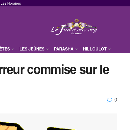
Les Horaires
FÊTES
LES JEÛNES
PARASHA
HILLOULOT
rreur commise sur le
0