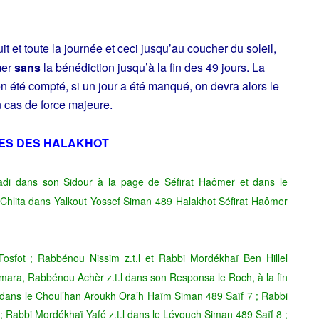
it et toute la journée et ceci jusqu’au coucher du soleil,
mer
sans
la bénédiction jusqu’à la fin des 49 jours. La
en été compté, si un jour a été manqué, on devra alors le
 cas de force majeure.
ES DES HALAKHOT
adi dans son Sidour à la page de Séfirat Haômer et dans le
Chlita dans Yalkout Yossef Siman 489 Halakhot Séfirat Haômer
sfot ; Rabbénou Nissim z.t.l et Rabbi Mordékhaï Ben Hillel
mara, Rabbénou Achèr z.t.l dans son Responsa le Roch, à la fin
 dans le Choul’han Aroukh Ora’h Haïm Siman 489 Saïf 7 ; Rabbi
 ; Rabbi Mordékhaï Yafé z.t.l dans le Lévouch Siman 489 Saïf 8 ;