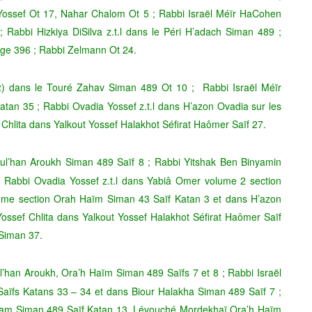
 Yossef Ot 17, Nahar Chalom Ot 5 ; Rabbi Israël Méïr HaCohen
 Rabbi Hizkiya DiSilva z.t.l dans le Péri H’adach Siman 489 ;
age 396 ; Rabbi Zelmann Ot 24.
az) dans le Touré Zahav Siman 489 Ot 10 ; Rabbi Israël Méïr
tan 35 ; Rabbi Ovadia Yossef z.t.l dans H’azon Ovadia sur les
Chlita dans Yalkout Yossef Halakhot Séfirat Haômer Saïf 27.
oul’han Aroukh Siman 489 Saïf 8 ; Rabbi Yitshak Ben Binyamin
; Rabbi Ovadia Yossef z.t.l dans Yabiâ Omer volume 2 section
ume section Orah Haïm Siman 43 Saïf Katan 3 et dans H’azon
ssef Chlita dans Yalkout Yossef Halakhot Séfirat Haômer Saïf
 Siman 37.
l’han Aroukh, Ora’h Haïm Siman 489 Saïfs 7 et 8 ; Rabbi Israël
aïfs Katans 33 – 34 et dans Biour Halakha Siman 489 Saïf 7 ;
ham Siman 489 Saïf Katan 13, Lévouché Mordekhaï Ora’h Haïm