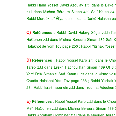
Rabbi Haïm Yossef David Azoulay z.t.l dans le Birké
z.t.l dans Michna Béroura Siman 489 Saïf Katan 34 ;
Rabbi Mordékhaï Éliyahou z.t.l dans Darké Halakha p
Références
: Rabbi David Halévy Ségal z.t.l (T
C)
HaCohen z.t.l dans Michna Béroura Siman 489 Saïf Ka
Halakhot de Yom Tov page 250 ; Rabbi Yitshak Yossef 
Références
: Rabbi Yossef Karo z.t.l dans le Ch
D)
Taïeb z.t.l dans Erekh Hachoul’han Siman 489 Ot 8 
Yoré Déâ Siman 2 Saïf Katan 3 et dans le 4ème vol
Ovadia Halakhot Yom Tov page 238 ; Rabbi Yitshak Yo
28 ; Rabbi Israël Isserlein z.t.l dans Troumat Adéchen
Références
: Rabbi Yossef Karo z.t.l dans le Chou
E)
Méïr HaCohen z.t.l dans Michna Béroura Siman 489 S
Rabbi Abraham Gombiner z.t.l dans le Maguen Abra