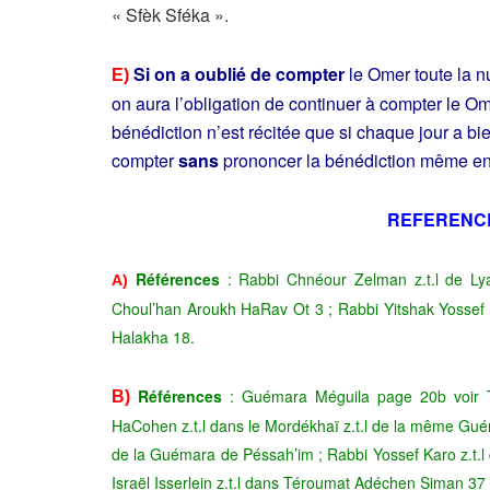
« Sfèk Sféka ».
Si on a oublié de compter
le Omer toute la nu
E)
on aura l’obligation de continuer à compter le O
bénédiction n’est récitée que si chaque jour a bi
compter
sans
prononcer la bénédiction même en
REFERENC
Références
: Rabbi Chnéour Zelman z.t.l de Ly
A)
Choul’han Aroukh HaRav Ot 3 ; Rabbi Yitshak Yossef 
Halakha 18.
Références
: Guémara Méguila page 20b voir To
B)
HaCohen z.t.l dans le Mordékhaï z.t.l de la même Gué
de la Guémara de Péssah’im ; Rabbi Yossef Karo z.t.l
Israël Isserlein z.t.l dans Téroumat Adéchen Siman 37