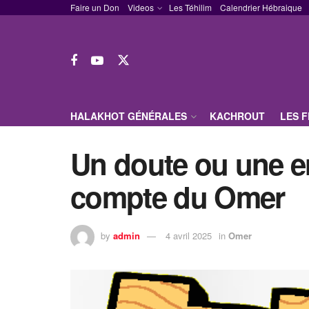
Faire un Don
Videos
Les Téhilim
Calendrier Hébraique
HALAKHOT GÉNÉRALES
KACHROUT
LES 
Un doute ou une e
compte du Omer
by
admin
4 avril 2025
in
Omer