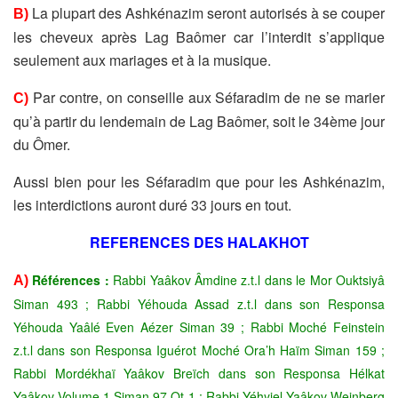
La plupart des Ashkénazim seront autorisés à se couper
B)
les cheveux
après Lag Baômer car l’interdit s’applique
seulement aux mariages et
à la musique.
Par contre, on conseille aux Séfaradim de ne se marier
C)
qu’à partir du
lendemain de Lag Baômer, soit le 34ème jour
du Ômer.
Aussi bien pour les Séfaradim que pour les Ashkénazim,
les
interdictions auront duré 33 jours en tout.
REFERENCES DES HALAKHOT
Références :
Rabbi Yaâkov Âmdine z.t.l dans le Mor Ouktsiyâ
A)
Siman 493 ; Rabbi Yéhouda Assad z.t.l dans son Responsa
Yéhouda Yaâlé Even Aézer Siman 39 ; Rabbi Moché Feinstein
z.t.l dans son Responsa Iguérot Moché Ora’h Haïm Siman 159 ;
Rabbi Mordékhaï Yaâkov Breïch dans son Responsa Hélkat
Yaâkov Volume 1 Siman 97 Ot 1 ; Rabbi Yéhyiel Yaâkov Weinberg