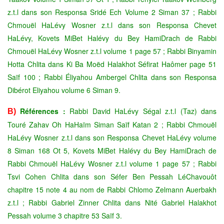
z.t.l dans son Responsa Sridé Ech Volume 2 Siman 37 ; Rabbi
Chmouël HaLévy Wosner z.t.l dans son Responsa Chevet
HaLévy, Kovets MiBet Halévy du Bey HamiDrach de Rabbi
Chmouël HaLévy Wosner z.t.l volume 1 page 57 ; Rabbi Binyamin
Hotta Chlita dans Ki Ba Moëd Halakhot Séfirat Haômer page 51
Saïf 100 ; Rabbi Éliyahou Ambergel Chlita dans son Responsa
Dibérot Eliyahou volume 6 Siman 9.
Références :
Rabbi David HaLévy Ségal z.t.l (Taz) dans
B)
Touré Zahav Oh HaHaïm Siman Saïf Katan 2 ; Rabbi Chmouël
HaLévy Wosner z.t.l dans son Responsa Chevet HaLévy volume
8 Siman 168 Ot 5, Kovets MiBet Halévy du Bey HamiDrach de
Rabbi Chmouël HaLévy Wosner z.t.l volume 1 page 57 ; Rabbi
Tsvi Cohen Chlita dans son Séfer Ben Pessah LéChavouôt
chapitre 15 note 4 au nom de Rabbi Chlomo Zelmann Auerbakh
z.t.l ; Rabbi Gabriel Zinner Chlita dans Nité Gabriel Halakhot
Pessah volume 3 chapitre 53 Saïf 3.