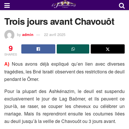
Trois jours avant Chavouôt
by
admin
22 avril 2025
9
SHARES
Nous avons déjà expliqué qu’en lien avec diverses
A)
tragédies, les
Bné Israël observent des restrictions de deuil
pendant le Ômer.
Pour la plupart des Ashkénazim, le deuil est suspendu
exclusivement
le jour de Lag Baômer, et ils peuvent ce
jour-là, se raser, se couper
les cheveux ou célébrer un
mariage. Mais ils reprendront ensuite les
coutumes liées
au deuil jusqu’à la veille de Chavouôt ou 3 jours
avant.