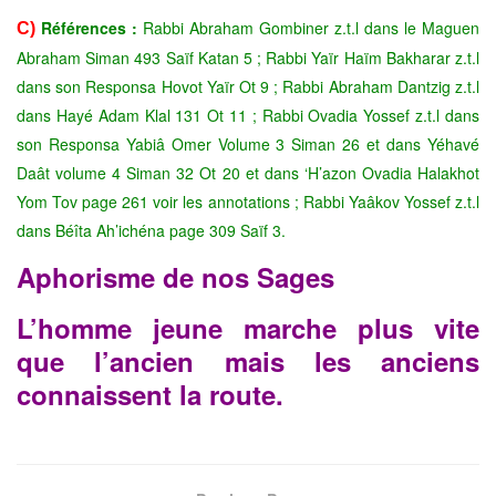
Références :
Rabbi Abraham Gombiner z.t.l dans le Maguen
C)
Abraham Siman 493 Saïf Katan 5 ; Rabbi Yaïr Haïm Bakharar z.t.l
dans son Responsa Hovot Yaïr Ot 9 ; Rabbi Abraham Dantzig z.t.l
dans Hayé Adam Klal 131 Ot 11 ; Rabbi Ovadia Yossef z.t.l dans
son Responsa Yabiâ Omer Volume 3 Siman 26 et dans Yéhavé
Daât volume 4 Siman 32 Ot 20 et dans ‘H’azon Ovadia Halakhot
Yom Tov page 261 voir les annotations ; Rabbi Yaâkov Yossef z.t.l
dans Béîta Ah’ichéna page 309 Saïf 3.
Aphorisme de nos Sages
L’homme jeune marche plus vite
que l’ancien mais les anciens
connaissent la route.