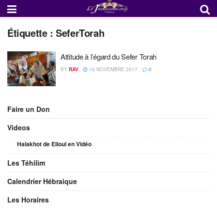
Étiquette :
SeferTorah
Attitude à l’égard du Sefer Torah
BY
RAV
16 NOVEMBRE 2017
0
Faire un Don
Videos
Halakhot de Elloul en Vidéo
Les Téhilim
Calendrier Hébraique
Les Horaires