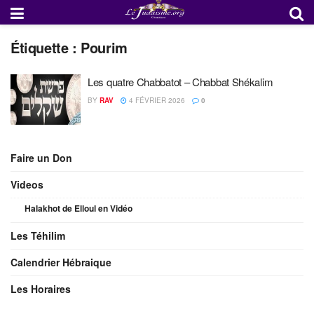
Étiquette :
Pourim
Les quatre Chabbatot – Chabbat Shékalim
BY
RAV
4 FÉVRIER 2026
0
Faire un Don
Videos
Halakhot de Elloul en Vidéo
Les Téhilim
Calendrier Hébraique
Les Horaires