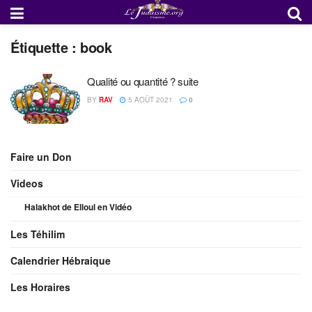
Étiquette :
book
Qualité ou quantité ? suite
BY
RAV
5 AOÛT 2021
0
Faire un Don
Videos
Halakhot de Elloul en Vidéo
Les Téhilim
Calendrier Hébraique
Les Horaires