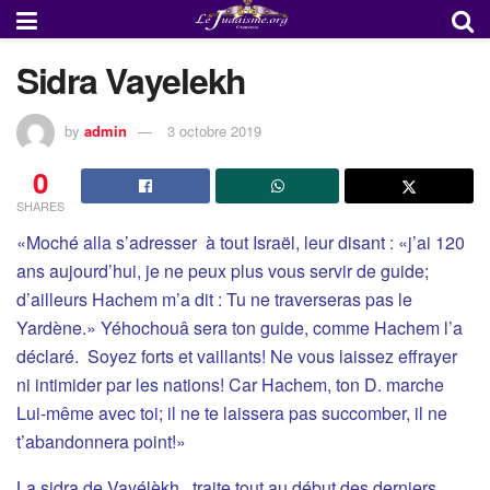
Sidra Vayelekh
by
admin
3 octobre 2019
0
SHARES
«Moché alla s’adresser à tout Israël, leur disant : «j’ai 120
ans aujourd’hui, je ne peux plus vous servir de guide;
d’ailleurs Hachem m’a dit : Tu ne traverseras pas le
Yardène.» Yéhochouâ sera ton guide, comme Hachem l’a
déclaré. Soyez forts et vaillants! Ne vous laissez effrayer
ni intimider par les nations! Car Hachem, ton D. marche
Lui-même avec toi; il ne te laissera pas succomber, il ne
t’abandonnera point!»
La sidra de Vayélèkh , traite tout au début des derniers