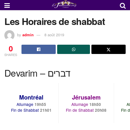
Les Horaires de shabbat
by
admin
8 août 2019
0
SHARES
Devarim – דברים
Montréal
Jérusalem
Allumage
Allumage
A
19h55
18h50
Fin de Shabbat
Fin de Shabbat
Fin 
21h01
20h08