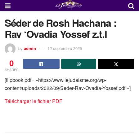
Séder de Rosh Hachana :
Rav ‘Ovadia Yossef z.t.l
by
admin
12 septembre 2025
0
SHARES
[flipbook pdf= »https://www.lejudaisme.org/wp-
content/uploads/2022/09/Seder-Rav-Ovadia-Yossef.pdf »]
Télécharger le fichier PDF