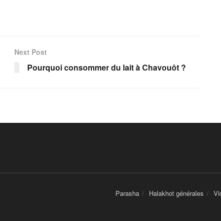
Next Post
Pourquoi consommer du lait à Chavouôt ?
Parasha
Halakhot générales
Vi