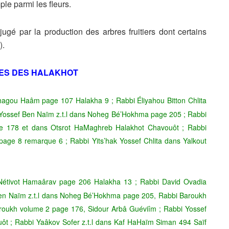
mple parmi les
fleurs.
 jugé par
la production des arbres fruitiers dont certains
).
ES DES HALAKHOT
agou Haâm page 107 Halakha 9 ; Rabbi Éliyahou Bitton Chlita
Yossef Ben Naïm z.t.l dans Noheg Bé’Hokhma page 205 ; Rabbi
e 178 et dans Otsrot HaMaghreb Halakhot Chavouôt ; Rabbi
 page 8 remarque 6 ; Rabbi Yits’hak Yossef Chlita dans Yalkout
 Nétivot Hamaârav page 206 Halakha 13 ; Rabbi David Ovadia
en Naïm z.t.l dans Noheg Bé’Hokhma page 205, Rabbi Baroukh
Aroukh volume 2 page 176, Sidour Arbâ Guéviîm ; Rabbi Yossef
ôt ; Rabbi Yaâkov Sofer z.t.l dans Kaf HaHaïm Siman 494 Saïf