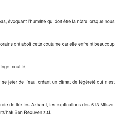
bas,
évoquant l’humilité qui doit être la nôtre lorsque nous
orains ont aboli cette
coutume car elle enfreint beaucoup
linge mouillé,
se jeter de l’eau,
créant un climat de légèreté qui n’est
ude de lire les Azharot,
les explications des 613 Mitsvot
its’hak Ben Réouven z.t.l.