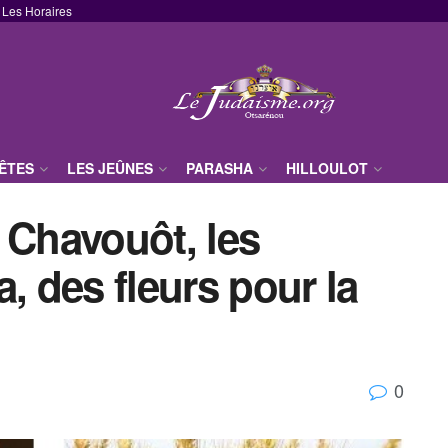
Les Horaires
FÊTES
LES JEÛNES
PARASHA
HILLOULOT
 Chavouôt, les
, des fleurs pour la
0