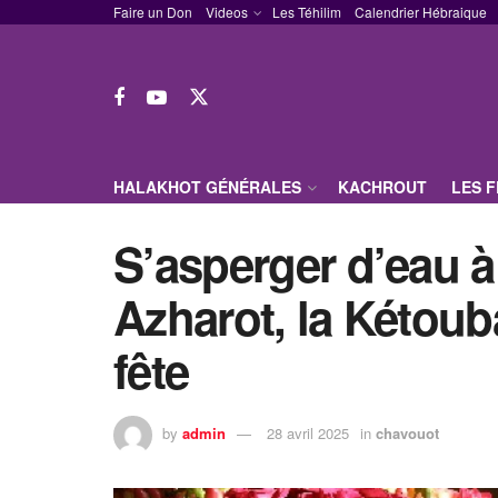
Faire un Don
Videos
Les Téhilim
Calendrier Hébraique
HALAKHOT GÉNÉRALES
KACHROUT
LES 
S’asperger d’eau à
Azharot, la Kétouba
fête
by
admin
28 avril 2025
in
chavouot