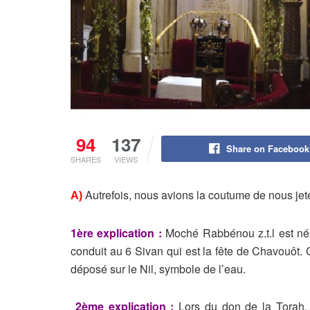
94
137
Share on Facebook
SHARES
VIEWS
Autrefois, nous avions la coutume de nous jete
A)
1ère explication :
Moché Rabbénou z.t.l est né
conduit au 6 Sivan qui est la fête de
Chavouôt. C
déposé sur le Nil, symbole de l’eau.
2ème explication :
Lors du don de la Torah,