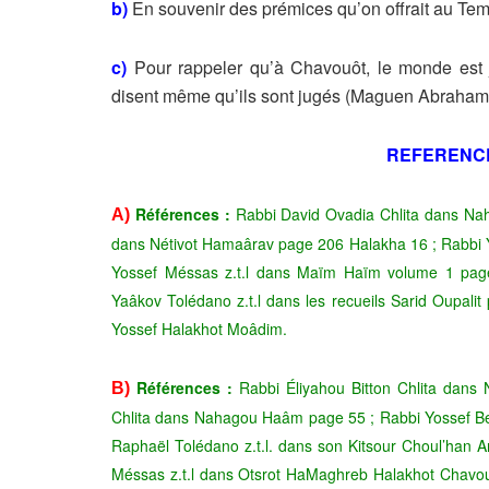
b)
En souvenir des prémices qu’on offrait au Te
c)
Pour rappeler qu’à Chavouôt, le monde est
disent même qu’ils sont jugés (Maguen Abraham
REFERENC
Références :
Rabbi David Ovadia Chlita dans Nah
A)
dans Nétivot Hamaârav page 206 Halakha 16 ; Rabbi 
Yossef Méssas z.t.l dans Maïm Haïm volume 1 pag
Yaâkov Tolédano z.t.l dans les recueils Sarid Oupalit
Yossef Halakhot Moâdim.
Références :
Rabbi Éliyahou Bitton Chlita dans
B)
Chlita dans Nahagou Haâm page 55 ; Rabbi Yossef B
Raphaël Tolédano z.t.l. dans son Kitsour Choul’han 
Méssas z.t.l dans Otsrot HaMaghreb Halakhot Chavou