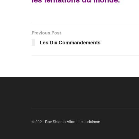
Previous Post
Les Dix Commandements
© 2021
Rav Shlomo Atlan - Le Judaisme