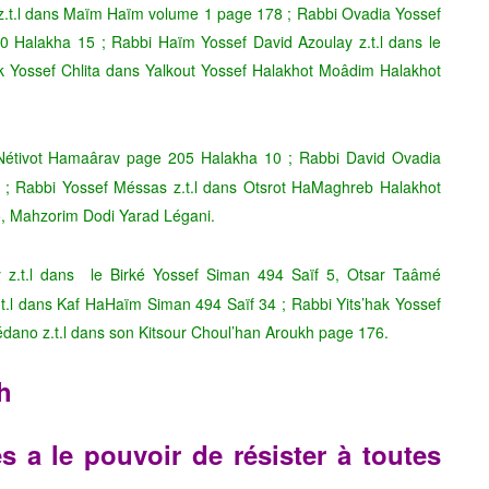
 z.t.l dans Maïm Haïm volume 1 page 178 ; Rabbi Ovadia Yossef
0 Halakha 15 ; Rabbi Haïm Yossef David Azoulay z.t.l dans le
ak Yossef Chlita dans Yalkout Yossef Halakhot Moâdim Halakhot
 Nétivot Hamaârav page 205 Halakha 10 ; Rabbi David Ovadia
; Rabbi Yossef Méssas z.t.l dans Otsrot HaMaghreb Halakhot
5, Mahzorim Dodi Yarad Légani.
z.t.l dans le Birké Yossef Siman 494 Saïf 5, Otsar Taâmé
.l dans Kaf HaHaïm Siman 494 Saïf 34 ; Rabbi Yits’hak Yossef
édano z.t.l dans son Kitsour Choul’han Aroukh page 176.
h
s a le pouvoir de résister à toutes