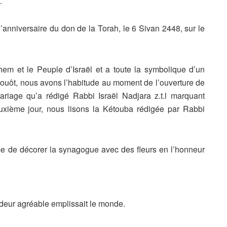
.
l’anniversaire du don de
la Torah, le 6 Sivan 2448, sur le
chem et le Peuple
d’Israël et a toute la symbolique d’un
vouôt, nous avons l’habitude au moment de
l’ouverture de
mariage
qu’a rédigé Rabbi Israël Nadjara z.t.l marquant
euxième jour, nous lisons la Kétouba rédigée
par Rabbi
me de décorer la
synagogue avec des fleurs en l’honneur
odeur agréable
emplissait le monde.