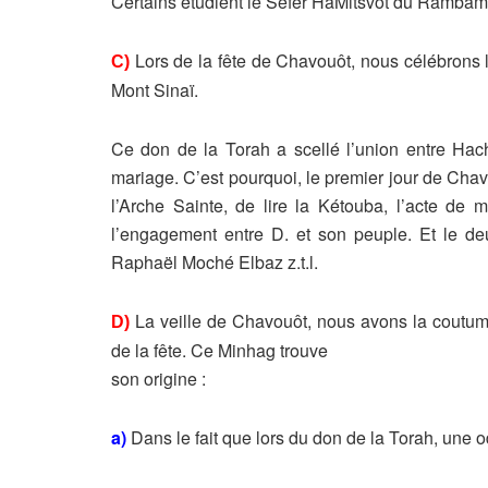
Certains étudient le Séfer HaMitsvot du Rambam
Lors de la fête de Chavouôt, nous célébrons 
C)
Mont Sinaï.
Ce don de la Torah a scellé l’union entre Ha
mariage. C’est pourquoi, le
premier jour de Cha
l’Arche Sainte, de lire la Kétouba, l’acte de 
l’engagement entre
D. et son peuple. Et le d
Raphaël Moché Elbaz z.t.l.
La veille de Chavouôt, nous avons la coutu
D)
de la fête. Ce Minhag trouve
son origine :
a)
Dans le fait que lors du don de la Torah, une 