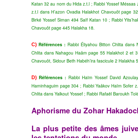
Katan 32 au nom du Hida z.t.l ; Rabbi Yossef Méssas
z.t.l dans H’azon Ovadia Halakhot Chavouôt page 32
Birké Yossef Siman 494 Saïf Katan 10 ; Rabbi Yits’h
Chavouôt page 445 Halakha 18.
Références :
Rabbi Éliyahou Bitton Chlita dans
C)
Chlita dans Nahagou Haâm page 55 Halakhot 2 et 3 
Chavouôt, Sidour Beth Habéh’ira fascicule 2 Halakha 
Références :
Rabbi Haïm Yossef David Azoulay 
D)
Haminhaguim page 304 ; Rabbi Yaâkov Haïm Sofer z.t
Chlita dans Yalkout Yossef ; Rabbi Rafaël Baroukh Tol
Aphorisme du Zohar Hakadoc
La plus petite des âmes juive
les tentations du monde.