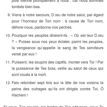
pitié vienne promptement à nous : car nous sommes
tombés bien bas.
Viens à notre secours, D.ieu de notre salut, par égard
pour l’honneur de Ton nom : à cause de Ton nom,
délivre-nous, pardonne nos péchés.
Pourquoi les peuples diraient-ils : « Où est leur D.ieu
? » Puisse sous nos yeux éclater, parmi les peuples,
la vengeance qu’appelle le sang de Tes serviteurs
versé par eux !
Puissent, les soupirs des captifs, monter vers Toi ! Par
la puissance de Tes bras, veille au salut de ceux qui
sont voués à la mort.
Fais retomber sept fois sur la tête de nos voisins la
peine des outrages qu’ils ont dirigés contre Toi, Ô
Hachem !
Et nous, Ton peuple, les brebis de Ton pâturage, nous Te