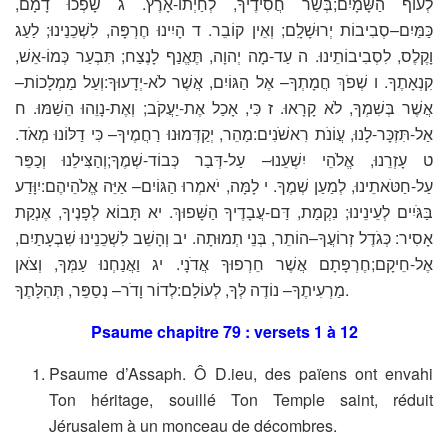
לְעוֹף הַשָּׁמָיִם;בְּשַׂר חֲסִידֶיךָ, לְחַיְתוֹ-אָרֶץ. ג שָׁפְכוּ דָמָם,
כַּמַּיִם–סְבִיבוֹת יְרוּשָׁלִָם; וְאֵין קוֹבֵר. ד הָיִינוּ חֶרְפָּה, לִשְׁכֵנֵינוּ; לַעַג
וָקֶלֶס, לִסְבִיבוֹתֵינוּ. ה עַד-מָה יְהוָה, תֶּאֱנַף לָנֶצַח; תִּבְעַר כְּמוֹ-אֵשׁ,
קִנְאָתֶךָ. ו שְׁפֹךְ חֲמָתְךָ– אֶל הַגּוֹיִם, אֲשֶׁר לֹא-יְדָעוּךָ:וְעַל מַמְלָכוֹת–
אֲשֶׁר בְּשִׁמְךָ, לֹא קָרָאוּ. ז כִּי, אָכַל אֶת-יַעֲקֹב; וְאֶת-נָוֵהוּ הֵשַׁמּוּ. ח
אַל-תִּזְכָּר-לָנוּ, עֲו‍ֹנֹת רִאשֹׁנִים:מַהֵר, יְקַדְּמוּנוּ רַחֲמֶיךָ– כִּי דַלּוֹנוּ מְאֹד.
ט עָזְרֵנוּ, אֱלֹהֵי יִשְׁעֵנוּ– עַל-דְּבַר כְּבוֹד-שְׁמֶךָ;וְהַצִּילֵנוּ וְכַפֵּר
עַל-חַטֹּאתֵינוּ, לְמַעַן שְׁמֶךָ. י לָמָּה, יֹאמְרוּ הַגּוֹיִם– אַיֵּה אֱלֹהֵיהֶם:יִוָּדַע
בַּגֹּיִים לְעֵינֵינוּ; נִקְמַת, דַּם-עֲבָדֶיךָ הַשָּׁפוּךְ. יא תָּבוֹא לְפָנֶיךָ, אֶנְקַת
אָסִיר: כְּגֹדֶל זְרוֹעֲךָ–הוֹתֵר, בְּנֵי תְמוּתָה. יב וְהָשֵׁב לִשְׁכֵנֵינוּ שִׁבְעָתַיִם,
אֶל-חֵיקָם;חֶרְפָּתָם אֲשֶׁר חֵרְפוּךָ אֲדֹנָי. יג וַאֲנַחְנוּ עַמְּךָ, וְצֹאן
מַרְעִיתֶךָ– נוֹדֶה לְּךָ, לְעוֹלָם:לְדוֹר וָדֹר– נְסַפֵּר, תְּהִלָּתֶךָ.
Psaume chapitre 79 : versets 1 à 12
Psaume d’Assaph. Ô D.ieu, des païens ont envahi
Ton héritage, souillé Ton Temple saint, réduit
Jérusalem à un monceau de décombres.