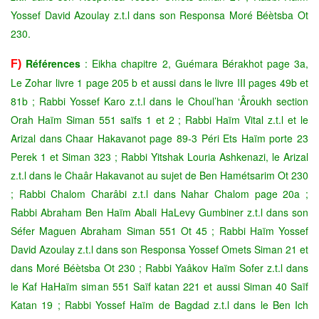
Yossef David Azoulay z.t.l dans son Responsa Moré Béètsba Ot
230.
Références
: Eikha chapitre 2, Guémara Bérakhot page 3a,
F)
Le Zohar livre 1 page 205 b et aussi dans le livre III pages 49b et
81b ; Rabbi Yossef Karo z.t.l dans le Choul’han ‘Âroukh section
Orah Haïm Siman 551 saïfs 1 et 2 ; Rabbi Haïm Vital z.t.l et le
Arizal dans Chaar Hakavanot page 89-3 Péri Ets Haïm porte 23
Perek 1 et Siman 323 ; Rabbi Yitshak Louria Ashkenazi, le Arizal
z.t.l dans le Chaâr Hakavanot au sujet de Ben Hamétsarim Ot 230
; Rabbi Chalom Charâbi z.t.l dans Nahar Chalom page 20a ;
Rabbi Abraham Ben Haïm Abali HaLevy Gumbiner z.t.l dans son
Séfer Maguen Abraham Siman 551 Ot 45 ; Rabbi Haïm Yossef
David Azoulay z.t.l dans son Responsa Yossef Omets Siman 21 et
dans Moré Béètsba Ot 230 ; Rabbi Yaâkov Haïm Sofer z.t.l dans
le Kaf HaHaïm siman 551 Saïf katan 221 et aussi Siman 40 Saïf
Katan 19 ; Rabbi Yossef Haïm de Bagdad z.t.l dans le Ben Ich