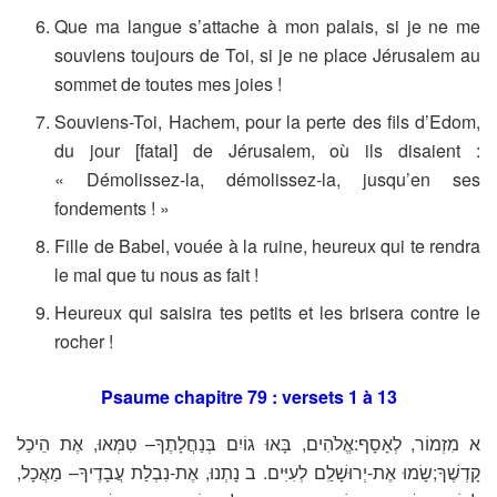
Que ma langue s’attache à mon palais, si je ne me
souviens toujours de Toi, si je ne place Jérusalem au
sommet de toutes mes joies !
Souviens-Toi, Hachem, pour la perte des fils d’Edom,
du jour [fatal] de Jérusalem, où ils disaient :
« Démolissez-la, démolissez-la, jusqu’en ses
fondements ! »
Fille de Babel, vouée à la ruine, heureux qui te rendra
le mal que tu nous as fait !
Heureux qui saisira tes petits et les brisera contre le
rocher !
Psaume chapitre 79 : versets 1 à 13
א מִזְמוֹר, לְאָסָף:אֱלֹהִים, בָּאוּ גוֹיִם בְּנַחֲלָתֶךָ– טִמְּאוּ, אֶת הֵיכַל
קָדְשֶׁךָ;שָׂמוּ אֶת-יְרוּשָׁלִַם לְעִיִּים. ב נָתְנוּ, אֶת-נִבְלַת עֲבָדֶיךָ– מַאֲכָל,