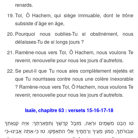
renards.
Toi, Ô Hachem, qui siège immuable, dont le trône
subsiste d’âge en âge,
Pourquoi nous oublies-Tu si obstinément, nous
délaisses-Tu de si longs jours ?
Ramène-nous vers Toi, Ô Hachem, nous voulons Te
revenir, renouvelle pour nous les jours d’autrefois.
Se peut-il que Tu nous aies complètement rejetés et
que Tu nourrisses contre nous une colère inexorable
? Ramène-nous vers Toi, Ô Hachem, nous voulons Te
revenir, renouvelle pour nous les jours d’autrefois.
Isaïe, chapitre 63 : versets 15-16-17-18
טו הַבֵּט מִשָּׁמַיִם וּרְאֵה, מִזְּבֻל קָדְשְׁךָ וְתִפְאַרְתֶּךָ: אַיֵּה קִנְאָתְךָ
וּגְבוּרֹתֶךָ, הֲמוֹן מֵעֶיךָ וְרַחֲמֶיךָ אֵלַי הִתְאַפָּקוּ. טז כִּי-אַתָּה אָבִינוּ–כִּי