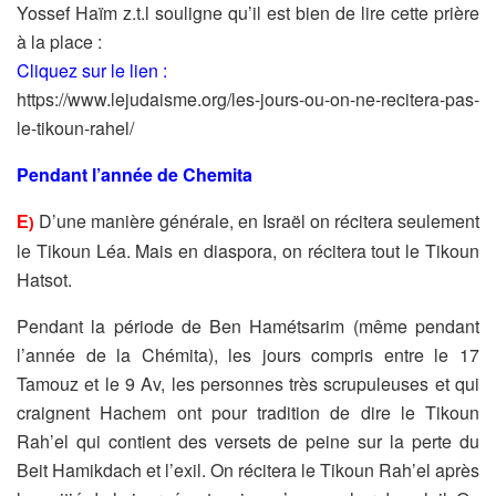
Yossef Haïm z.t.l souligne qu’il est bien de lire cette prière
à la place :
Cliquez sur le lien :
https://www.lejudaisme.org/les-jours-ou-on-ne-recitera-pas-
le-tikoun-rahel/
Pendant l’année de Chemita
D’une manière générale, en Israël on récitera seulement
E
)
le Tikoun Léa. Mais en diaspora, on récitera tout le Tikoun
Hatsot.
Pendant la période de Ben Hamétsarim (même pendant
l’année de la Chémita), les jours compris entre le 17
Tamouz et le 9 Av, les
personnes très scrupuleuses et qui
craignent Hachem ont pour tradition de dire le Tikoun
Rah’el qui contient des versets de peine sur la perte du
Beit Hamikdach et l’exil. On récitera le Tikoun Rah’el après