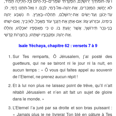
ו עַל-חוֹמֹתַיִךְ יְרוּשָׁלִַם, הִפְקַדְתִּי שֹׁמְרִים–כָּל-הַיּוֹם וְכָל-הַלַּיְלָה תָּמִיד,
לֹא יֶחֱשׁוּ; הַמַּזְכִּרִים, אֶת-יְהוָה–אַל-דֳּמִי, לָכֶם. ז וְאַל-תִּתְּנוּ דֳמִי, לוֹ:
עַד-יְכוֹנֵן וְעַד-יָשִׂים אֶת-יְרוּשָׁלִַם, תְּהִלָּה–בָּאָרֶץ. ח נִשְׁבַּע יְהוָה
בִּימִינוֹ, וּבִזְרוֹעַ עֻזּוֹ: אִם-אֶתֵּן אֶת-דְּגָנֵךְ עוֹד מַאֲכָל, לְאֹיְבַיִךְ, וְאִם-יִשְׁתּוּ
בְנֵי-נֵכָר תִּירוֹשֵׁךְ, אֲשֶׁר יָגַעַתְּ בּוֹ. ט כִּי מְאַסְפָיו יֹאכְלֻהוּ, וְהִלְלוּ
אֶת-יְהוָה; וּמְקַבְּצָיו יִשְׁתֻּהוּ, בְּחַצְרוֹת קָדְשִׁי.
Isaïe Yéchaya, chapitre 62 : versets 7 à 9
Sur Tes remparts, Ô Jérusalem, j’ai posté des
guetteurs, qui ne se tairont ni le jour ni la nuit, en
aucun temps : « Ô vous qui faites appel au souvenir
de l’Eternel, ne prenez aucun répit !
Et à lui non plus ne laissez point de trêve, qu’il n’ait
rétabli Jérusalem et n’en ait fait un sujet de gloire
dans le monde. »
L’Eternel l’a juré par sa droite et son bras puissant :
« Jamais plus je ne livrerai Ton blé en pâture à Tes