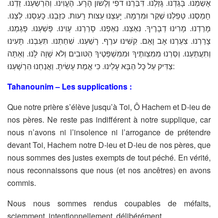
אָשַׁמְנוּ. בָּגַדְנוּ. גָּזַלְנוּ. דִּבַּרְנוּ דפִי וְלָשׁון הָרָע. הֶעֱוִינוּ. וְהִרְשַׁעְנוּ. זַדְנוּ.
חָמַסְנוּ. טָפַלְנוּ שֶׁקֶר וּמִרְמָה. יָעַצְנוּ עֵצות רָעות. כִּזַּבְנוּ. כָּעַסְנוּ. לַצְנוּ.
מָרַדְנוּ. מָרִינוּ דְבָרֶיךָ. נִאַצְנוּ. נִאַפְנוּ. סָרַרְנוּ. עָוִינוּ. פָּשַׁעְנוּ. פָּגַמְנוּ.
צָרַרְנוּ. צִעַרְנוּ אָב וָאֵם. קִשִּׁינוּ ערֶף. רָשַׁעְנוּ. שִׁחַתְנוּ. תִּעַבְנוּ. תָּעִינוּ
וְתִעֲתַעְנוּ. וְסַרְנוּ מִמִּצְותֶיךָ וּמִמִּשְׁפָּטֶיךָ הַטּובִים וְלא שָׁוָה לָנוּ. וְאַתָּה
צַדִּיק עַל כָּל הַבָּא עָלֵינוּ. כִּי אֱמֶת עָשִׂיתָ. וַאֲנַחְנוּ הִרְשָׁעְנוּ:
Tahanounim – Les supplications :
Que notre prière s’élève jusqu’à Toi, Ô Hachem et D-ieu de
nos pères. Ne reste pas indifférent à notre supplique, car
nous n’avons ni l’insolence ni l’arrogance de prétendre
devant Toi, Hachem notre D-ieu et D-ieu de nos pères, que
nous sommes des justes exempts de tout péché. En vérité,
nous reconnaissons que nous (et nos ancêtres) en avons
commis.
Nous nous sommes rendus coupables de méfaits,
sciemment, intentionnellement, délibérément.