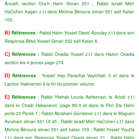
Âroukh section Ora’h Haïm Siman 551 ; Rabbi Israël Méïr
HaCohen Kagan z.t.l dans Michna Béroura siman 551 saïf Katan
103.
Références
: Rabbi Haïm Yossef David Azoulay z.t.l dans son
B)
Responsa Birké Yossef Siman 552 saïf Katan 8.
Références :
Rabbi Ôvadia Yossef z.t.l dans Hazon Ovadia
C)
section les 4 jeunes page 274.
Références
: Yossef Hay Parachat Vayichlah 2 et dans le
D)
Lachon Hakhamim à la fin du premier volume.
Références
: Rabbi Yitshak Louria Ashkenazi, le Arizal z.t.l
E)
dans le Chaâr Hakavanot, page 89-3 et dans le Péri Ets Haïm
porte 23 Perek 1 ; Rabbi Abraham Gombiner z.t.l dans le Maguen
Avraham siman 551 Ot 45 ; Rabbi Israël Méïr HaCohen z.t.l dans
Michna Béroura siman 551 saïf katan 103 ; Rabbi Yossef Youzfa
z.t.l dans son Responsa Yossef Omets siman 21 ; Rabbi Haïm