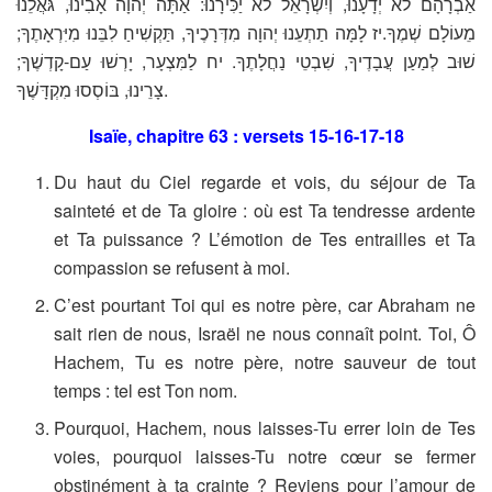
אַבְרָהָם לֹא יְדָעָנוּ, וְיִשְׂרָאֵל לֹא יַכִּירָנוּ: אַתָּה יְהוָה אָבִינוּ, גֹּאֲלֵנוּ
מֵעוֹלָם שְׁמֶךָ.יז לָמָּה תַתְעֵנוּ יְהוָה מִדְּרָכֶיךָ, תַּקְשִׁיחַ לִבֵּנוּ מִיִּרְאָתֶךָ;
שׁוּב לְמַעַן עֲבָדֶיךָ, שִׁבְטֵי נַחֲלָתֶךָ. יח לַמִּצְעָר, יָרְשׁוּ עַם-קָדְשֶׁךָ;
צָרֵינוּ, בּוֹסְסוּ מִקְדָּשֶׁךָ.
Isaïe, chapitre 63 : versets 15-16-17-18
Du haut du Ciel regarde et vois, du séjour de Ta
sainteté et de Ta gloire : où est Ta tendresse ardente
et Ta puissance ? L’émotion de Tes entrailles et Ta
compassion se refusent à moi.
C’est pourtant Toi qui es notre père, car Abraham ne
sait rien de nous, Israël ne nous connaît point. Toi, Ô
Hachem, Tu es notre père, notre sauveur de tout
temps : tel est Ton nom.
Pourquoi, Hachem, nous laisses-Tu errer loin de Tes
voies, pourquoi laisses-Tu notre cœur se fermer
obstinément à ta crainte ? Reviens pour l’amour de