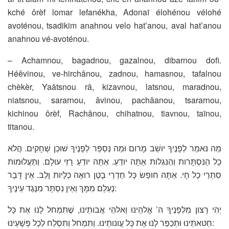
kché ôrèf lomar lefanékha, Adonaï élohénou vélohé
avoténou, tsadikim anahnou velo hat’anou, aval hat’anou
anahnou vé-avoténou.
– Achamnou, bagadnou, gazalnou, dibarnou dofi.
Héêvinou, ve-hirchânou, zadnou, hamasnou, tafalnou
chèkèr, Yaâtsnou râ, kizavnou, latsnou, maradnou,
niatsnou, sararnou, âvinou, pachâanou, tsararnou,
kichinou ôrèf, Rachânou, chihatnou, tiavnou, taïnou,
titanou.
מַה נּאמַר לְפָנֶיךָ יושֵׁב מָרום וּמַה נְּסַפֵּר לְפָנֶיךָ שׁוכֵן שְׁחָקִים. הֲלא
כָל הַנִּסְתָּרות וְהַנִּגְלות אַתָּה יודֵעַ. אַתָּה יודֵעַ רָזֵי עולָם. וְתַעֲלוּמות
סִתְרֵי כָל חָי. אַתָּה חופֵשׂ כָּל חַדְרֵי בָטֶן רואֶה כְלָיות וָלֵב. אֵין דָּבָר
נֶעְלָם מִמָּךְ וְאֵין נִסְתָּר מִנֶּגֶד עֵינֶיךָ:
יְהִי רָצון מִלְּפָנֶיךָ ה’ אֱלהֵינוּ וֵאלהֵי אֲבותֵינוּ, שֶׁתִּמְחל לָנוּ אֶת כָּל
חַטּאתֵינוּ וּתְכַפֵּר לָנוּ אֶת כָּל עֲונותֵינוּ. וְתִמְחל וְתִסְלַח לְכָל פְּשָׁעֵינוּ: