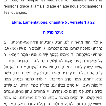
rendrons grâce à jamais, d’âge en âge nous proclamerons
Tes louanges.
Ekha, Lamentations, chapitre 5 : versets 1 à 22
איכה פרק ה
א זְכֹר יְהוָה מֶה-הָיָה לָנוּ, הביט (הַבִּיטָה) וּרְאֵה אֶת-חֶרְפָּתֵנוּ. ב
נַחֲלָתֵנוּ נֶהֶפְכָה לְזָרִים, בָּתֵּינוּ לְנָכְרִים. ג יְתוֹמִים הָיִינוּ אין (וְאֵין) אָב,
אִמֹּתֵינוּ כְּאַלְמָנוֹת. ד מֵימֵינוּ בְּכֶסֶף שָׁתִינוּ, עֵצֵינוּ בִּמְחִיר יָבֹאוּ. ה
עַל צַוָּארֵנוּ נִרְדָּפְנוּ, יָגַעְנוּ לא (וְלֹא) הוּנַח-לָנוּ. ו מִצְרַיִם נָתַנּוּ יָד,
אַשּׁוּר לִשְׂבֹּעַ לָחֶם. ז אֲבֹתֵינוּ חָטְאוּ אינם (וְאֵינָם), אנחנו (וַאֲנַחְנוּ)
עֲוֺנֹתֵיהֶם סָבָלְנוּ. ח עֲבָדִים מָשְׁלוּ בָנוּ, פֹּרֵק אֵין מִיָּדָם. ט בְּנַפְשֵׁנוּ
נָבִיא לַחְמֵנוּ, מִפְּנֵי חֶרֶב הַמִּדְבָּר. י עוֹרֵנוּ כְּתַנּוּר נִכְמָרוּ, מִפְּנֵי
זַלְעֲפוֹת רָעָב. יא נָשִׁים בְּצִיּוֹן עִנּוּ, בְּתֻלֹת בְּעָרֵי יְהוּדָה. יב שָׂרִים
בְּיָדָם נִתְלוּ, פְּנֵי זְקֵנִים לֹא נֶהְדָּרוּ. יג בַּחוּרִים טְחוֹן נָשָׂאוּ, וּנְעָרִים
בָּעֵץ כָּשָׁלוּ. יד זְקֵנִים מִשַּׁעַר שָׁבָתוּ, בַּחוּרִים מִנְּגִינָתָם. טו שָׁבַת
מְשׂוֹשׂ לִבֵּנוּ, נֶהְפַּךְ לְאֵבֶל מְחֹלֵנוּ. טז נָפְלָה עֲטֶרֶת רֹאשֵׁנוּ, אוֹי-נָא