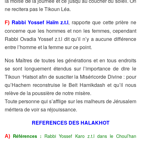
la moitié de la journée et ce jusqu’au coucher du soleil. On
ne recitera pas le Tikoun Léa.
Rabbi Yossef Haïm z.t.l
, rapporte que cette prière ne
F)
concerne que les hommes et non les femmes, cependant
Rabbi Ovadia Yossef z.t.l dit qu’il n’y a aucune différence
entre l’homme et la femme sur ce point.
Nos Maîtres de toutes les générations et en tous endroits
se sont longuement étendus sur l’importance de dire le
Tikoun ‘Hatsot afin de susciter la Miséricorde Divine : pour
qu’Hachem reconstruise le Beit Hamikdash et qu’il nous
relève de la poussière de notre misère.
Toute personne qui s’afflige sur les malheurs de Jérusalem
méritera de voir sa réjouissance.
REFERENCES DES HALAKHOT
Références :
Rabbi Yossef Karo z.t.l dans le Choul’han
A)