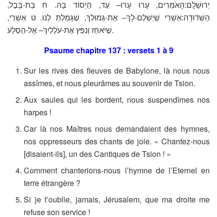
יְרוּשָׁלִָם:הָאֹמְרִים, עָרוּ עָרוּ– עַד, הַיְסוֹד בָּהּ. ח בַּת-בָּבֶל,
הַשְּׁדוּדָה:אַשְׁרֵי שֶׁיְשַׁלֶּם-לָךְ– אֶת-גְּמוּלֵךְ, שֶׁגָּמַלְתְּ לָנוּ. ט אַשְׁרֵי,
שֶׁיֹּאחֵז וְנִפֵּץ אֶת-עֹלָלַיִךְ– אֶל-הַסָּלַע.
Psaume chapitre 137 : versets 1 à 9
Sur les rives des fleuves de Babylone, là nous nous
assîmes, et nous pleurâmes au souvenir de Tsion.
Aux saules qui les bordent, nous suspendîmes nos
harpes !
Car là nos Maîtres nous demandaient des hymnes,
nos oppresseurs des chants de joie. « Chantez-nous
[disaient-ils], un des Cantiques de Tsion ! »
Comment chanterions-nous l’hymne de l’Eternel en
terre étrangère ?
Si je t’oublie, jamais, Jérusalem, que ma droite me
refuse son service !