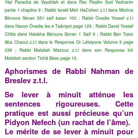
‘Haï Paracha de Vayshlah et dans Rav Pealim Sod Yesharim
partie 1 chapitre 9 ; Rabbi Israël Méïr HaCohen z.t.l dans Michna
Béroura Siman 551 saïf katan 103 ; Rabbi Ôvadia Yossef z.t.l
dans Hazon Ôvadia les 4 Taâniyot page 129 ; Rabbi David Yossef
Chlita dans Halakha Béroura Siman 1 Saïf 9 ; Rabbi Ben Tsion
Aba Chaoul z.t.l dans le Responsa Or Létsiyone Volume 3 page
238 ; Rabbi Matsliah Mazouz z.t.l dans son Responsa Ich
Matsliah section Tichâ Béav page 15.
Aphorismes de Rabbi Nahman de
Breslev z.t.l.
Se lever à minuit atténue les
sentences rigoureuses. Cette
pratique
est aussi précieuse qu’un
Pidyon Nefech (un rachat de l’âme).
Le mérite de se lever à minuit pour