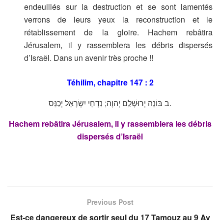
endeuillés sur la destruction et se sont lamentés
verrons de leurs yeux la reconstruction et le
rétablissement de la gloire. Hachem rebâtira
Jérusalem, il y rassemblera les débris dispersés
d’Israël. Dans un avenir très proche !!
Téhilim, chapitre 147 : 2
ב בּוֹנֵה יְרוּשָׁלִַם יְהוָה; נִדְחֵי יִשְׂרָאֵל יְכַנֵּס.
Hachem rebâtira Jérusalem, il y rassemblera les débris
dispersés d’Israël
Previous Post
Est-ce dangereux de sortir seul du 17 Tamouz au 9 Av