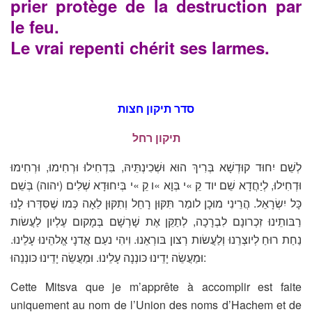
prier protège de la destruction par
le feu.
Le vrai repenti chérit ses larmes.
סדר תיקון חצות
תיקון רחל
לְשֵׁם יִחוּד קוּדְשָׁא בְּרִיךְ הוּא וּשְׁכִינְתֵּיהּ, בִּדְחִילוּ וּרְחִימוּ, וּרְחִימוּ
וּדְחִילוּ, לְיַחֲדָא שֵׁם יוד קֵ »י בְּוָא »ו קֵ »י בְּיִחוּדָא שְׁלִים (יהוה) בְּשֵׁם
כָּל יִשְׂרָאֵל. הֲרֵינִי מוּכָן לומַר תִּקּוּן רָחֵל וְתִקּוּן לֵאָה כְּמו שֶׁסִּדְּרוּ לָנוּ
רַבּותֵינוּ זִכְרונָם לִבְרָכָה, לְתַקֵּן אֶת שָׁרְשָׁם בְּמָקום עֶלְיון לַעֲשׂות
נַחַת רוּחַ לְיוצְרֵנוּ וְלַעֲשׂות רְצון בּורְאֵנוּ. וִיהִי נעַם אֲדנָי אֱלהֵינוּ עָלֵינוּ.
וּמַעֲשֵׂה יָדֵינוּ כּונְנָה עָלֵינוּ. וּמַעֲשֵׂה יָדֵינוּ כּונְנֵהוּ:
Cette Mitsva que je m’apprête à accomplir est faite
uniquement au nom de l’Union des noms d’Hachem et de