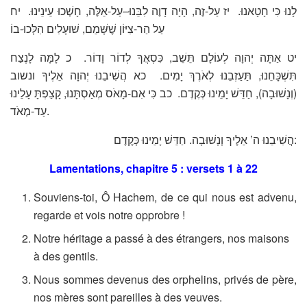
לָנוּ כִּי חָטָאנוּ. יז עַל-זֶה, הָיָה דָוֶה לִבֵּנוּ–עַל-אֵלֶּה, חָשְׁכוּ עֵינֵינוּ. יח
עַל הַר-צִיּוֹן שֶׁשָּׁמֵם, שׁוּעָלִים הִלְּכוּ-בוֹ
יט אַתָּה יְהוָה לְעוֹלָם תֵּשֵׁב, כִּסְאֲךָ לְדוֹר וָדוֹר. כ לָמָּה לָנֶצַח
תִּשְׁכָּחֵנוּ, תַּעַזְבֵנוּ לְאֹרֶךְ יָמִים. כא הֲשִׁיבֵנוּ יְהוָה אֵלֶיךָ ונשוב
(וְנָשׁוּבָה), חַדֵּשׁ יָמֵינוּ כְּקֶדֶם. כב כִּי אִם-מָאֹס מְאַסְתָּנוּ, קָצַפְתָּ עָלֵינוּ
עַד-מְאֹד.
הֲשִׁיבֵנוּ ה’ אֵלֶיךָ וְנָשׁוּבָה. חַדֵּשׁ יָמֵינוּ כְּקֶדֶם:
Lamentations, chapitre 5 : versets 1 à 22
Souviens-toi, Ô Hachem, de ce qui nous est advenu,
regarde et vois notre opprobre !
Notre héritage a passé à des étrangers, nos maisons
à des gentils.
Nous sommes devenus des orphelins, privés de père,
nos mères sont pareilles à des veuves.