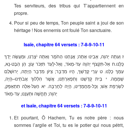
Tes serviteurs, des tribus qui T’appartiennent en
propre.
Pour si peu de temps, Ton peuple saint a joui de son
héritage ! Nos ennemis ont foulé Ton sanctuaire.
Isaïe, chapitre 64 versets : 7-8-9-10-11
ז וְעַתָּה יְהוָה, אָבִינוּ אָתָּה; אֲנַחְנוּ הַחֹמֶר וְאַתָּה יֹצְרֵנוּ, וּמַעֲשֵׂה יָדְךָ
כֻּלָּנוּ.ח אַל-תִּקְצֹף יְהוָה עַד-מְאֹד, וְאַל-לָעַד תִּזְכֹּר עָו‍ֹן; הֵן הַבֶּט-נָא,
עַמְּךָ כֻלָּנוּ. ט עָרֵי קָדְשְׁךָ, הָיוּ מִדְבָּר; צִיּוֹן מִדְבָּר הָיָתָה, יְרוּשָׁלִַם
שְׁמָמָה. י בֵּית קָדְשֵׁנוּ וְתִפְאַרְתֵּנוּ, אֲשֶׁר הִלְלוּךָ אֲבֹתֵינוּ–הָיָה,
לִשְׂרֵפַת אֵשׁ; וְכָל-מַחֲמַדֵּינוּ, הָיָה לְחָרְבָּה. יא הַעַל-אֵלֶּה תִתְאַפַּק,
יְהוָה; תֶּחֱשֶׁה וּתְעַנֵּנוּ, עַד-מְאֹד
et Isaïe, chapitre 64 versets : 7-8-9-10-11
Et pourtant, Ô Hachem, Tu es notre père : nous
sommes l’argile et Toi, tu es le potier qui nous pétrit,