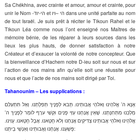
Sa Chékhina, avec crainte et amour, amour et crainte, pour
unir le Nom -הי-יוד et הי –ויו dans une unité parfaite au nom
de tout Israël. Je suis prêt à réciter le Tikoun Rahel et le
Tikoun Léa comme nous l’ont enseigné nos Maîtres de
mémoire bénie, de les réparer à leurs sources dans les
lieux les plus hauts, de donner satisfaction à notre
Créateur et d’exaucer la volonté de notre concepteur. Que
la bienveillance d’Hachem notre D-ieu soit sur nous et sur
l’action de nos mains afin qu’elle soit une réussite pour
nous et que l’acte de nos mains soit dirigé par Toi.
Tahanounim – Les supplications :
אָנָּא ה’ אֱלהֵינוּ וֵאלהֵי אֲבותֵינוּ. תָּבא לְפָנֶיךָ תְּפִלָּתֵנוּ. וְאַל תִּתְעַלַּם
מַלְכֵּנוּ מִתְּחִנָּתֵנוּ. שֶׁאֵין אֲנַחְנוּ עַזֵּי פָנִים וּקְשֵׁי ערֶף לומַר לְפָנֶיךָ ה’
אֱלהֵינוּ וֵאלהֵי אֲבותֵינוּ צַדִּיקִים אֲנַחְנוּ וְלא חָטָאנוּ. אֲבָל חָטָאנוּ. עָוִינוּ.
פָּשַׁעְנוּ. אֲנַחְנוּ וַאֲבותֵינוּ וְאַנְשֵׁי בֵיתֵנוּ: