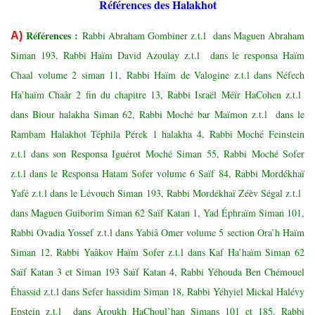
Références des Halakhot
Réf
érences
:
Rabbi Abraham Gombiner z.t.l dans Maguen Abraham
A)
Siman 193, Rabbi Haïm David Azoulay z.t.l dans le responsa Haïm
Chaal volume 2 siman 11, Rabbi Haïm de Valogine z.t.l dans Néfech
Ha’haïm Chaâr 2 fin du chapitre 13, Rabbi Israël Méïr HaCohen z.t.l
dans Biour halakha Siman 62, Rabbi Moché bar Maïmon z.t.l dans le
Rambam Halakhot Téphila Pérek 1 halakha 4, Rabbi Moché Feinstein
z.t.l dans son Responsa Iguérot Moché Siman 55, Rabbi Moché Sofer
z.t.l dans le Responsa Hatam Sofer volume 6 Saïf 84, Rabbi Mordékhaï
Yafé z.t.l dans le Lévouch Siman 193, Rabbi Mordékhaï Zéèv Ségal z.t.l
dans Maguen Guiborim Siman 62 Saïf Katan 1, Yad Éphraïm Siman 101,
Rabbi Ovadia Yossef z.t.l dans Yabiâ Omer volume 5 section Ora’h Haïm
Siman 12, Rabbi Yaâkov Haïm Sofer z.t.l dans Kaf Ha’haïm Siman 62
Saïf Katan 3 et Siman 193 Saïf Katan 4, Rabbi Yéhouda Ben Chémouel
Éhassid z.t.l dans Sefer hassidim Siman 18, Rabbi Yéhyiel Mickal Halévy
Epstein z.t.l dans Âroukh HaChoul’han Simans 101 et 185, Rabbi