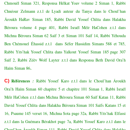
Chmouël Siman 321, Responsa Hélkat Yoav volume 2 Siman 1, Rabbi
Chnéour Zelmann z.t.l de Lyadi auteur du Tanya dans le Choul’han
Âroukh HaRav Siman 185, Rabbi David Yossef Chlita dans Halakha
Béroura volume 4 page 401, Rabbi Israël Méïr HaCohen z.t.l dans
Michna Béroura Siman 62 Saïf 3 et Siman 101 Saïf 14, Rabbi Yéhouda
Ben Chémouel Éhassid z.t.l dans Séfer Hassidim Simans 588 et 785,
Rabbi Yits’hak Yossef Chlita dans Yalkout Yossef Siman 185 page 307
Saïf 2, Rabbi Zéèv Wolf Layter z.t.l dans Responsa Beth David Ora’h
.
Haïm Siman 86
Référ
ences
:
Rabbi Yossef Karo z.t.l dans le Choul’han Âroukh
C)
Ora’h Haïm Siman 60 chapitre 5 et chapitre 101 Siman 1, Rabbi Israël
Méïr HaCohen z.t.l dans Michna Béroura Siman 60 Saïf Katan 11, Rabbi
David Yossef Chlita dans Halakha Béroura Siman 101 Saïfs Katans 15 et
16, Psaume 145 verset 16, Michna Sota page 32a, Rabbi Yits’hak Elfassi
z.t.l dans la Guémara Bérakhot page 7a, Rabbi Yossef Karo z.t.l dans le
Choul’han Âroukh Siman 111, Rabbi David Yossef Chlita dans Halakha