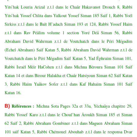
Yits’hak Louria Arizal z.t.l dans le Chaâr Hakavanot Drouch 8, Rabbi
Yits’hak Yossef Chlita dans Yalkout Yossef Siman 185 Saïf 1, Rabbi Yoël
Sirkiss z.t.l dans le Baït H’adach Siman 193 et 124, Rabbi Yossef Haïm
z.t.l dans Rav Péâlim volume 1 section Yoré Déâ Siman 56, Rabbi
Abraham David Wahrman z.t.l de Voutchatch dans le Péri Mégadim
(Echel Abraham) Saïf Katan 5, Rabbi Abraham David Wahrman z.t.l de
Voutchatch dans le Péri Mégadim Saïf Katan 5, Yad Éphraïm Siman 101,
Rabbi Israël Méïr HaCohen z.t.l dans Michna Béroura Siman 101 Saïf
Katan 14 et dans Birour Halakha et Chaâr Hatsiyoun Siman 62 Saïf Katan
3, Rabbi Haïm Yaâkov Sofer z.t.l dans Kaf Hahaïm Siman 101 Saïf
Katan 16.
Référe
nces
:
Michna Sota Pages 32a et 33a, Yéchaâya chapitre 29,
B)
Rabbi Yossef Karo z.t.l dans le Choul’han Âroukh Siman 185 et Siman
62 Saïf 2, Rabbi Abraham Gombiner z.t.l dans Maguen Abraham Siman
101 saïf Katan 5, Rabbi Chémouel Abouhab z.t.l dans le responsa Dvar