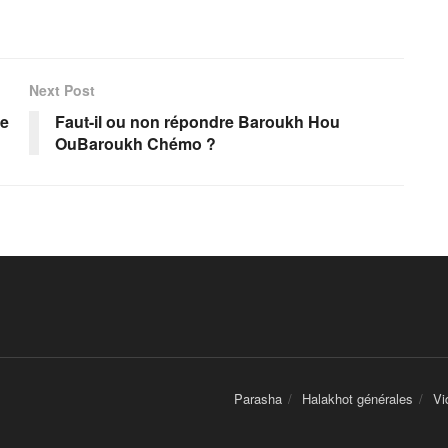
Next Post
ce
Faut-il ou non répondre Baroukh Hou
OuBaroukh Chémo ?
Parasha
Halakhot générales
Vi