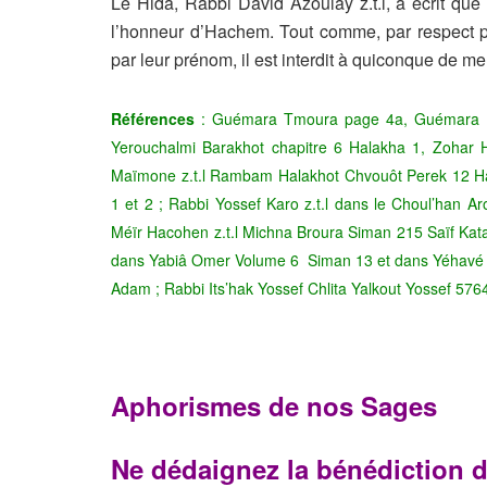
Le Hida, Rabbi David Azoulay z.t.l, a écrit que
l’honneur d’Hachem. Tout comme, par respect pou
par leur prénom, il est interdit à quiconque de 
Références
: Guémara Tmoura page 4a, Guémara N
Yerouchalmi Barakhot chapitre 6 Halakha 1, Zohar
Maïmone z.t.l Rambam Halakhot Chvouôt Perek 12 Hal
1 et 2 ; Rabbi Yossef Karo z.t.l dans le Choul’han A
Méïr Hacohen z.t.l Michna Broura Siman 215 Saïf Katan
dans Yabiâ Omer Volume 6 Siman 13 et dans Yéhavé D
Adam ; Rabbi Its’hak Yossef Chlita Yalkout Yossef 57
Aphorismes de nos Sages
Ne dédaignez la bénédiction