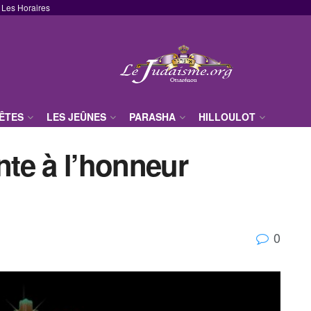
Les Horaires
FÊTES
LES JEÛNES
PARASHA
HILLOULOT
nte à l’honneur
0