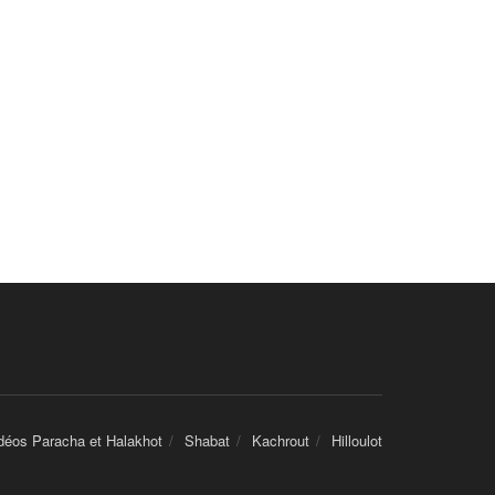
déos Paracha et Halakhot
Shabat
Kachrout
Hilloulot