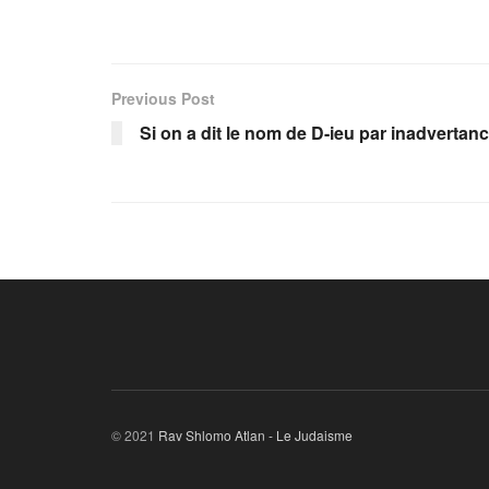
Previous Post
Si on a dit le nom de D-ieu par inadvertan
© 2021
Rav Shlomo Atlan - Le Judaisme