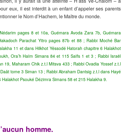
 sinon, il y aurait là une atteinte – H’ass Vé-Chalom – à
r eux, il est interdit à un enfant d’appeler ses parents
mentionner le Nom d’Hachem, le Maître du monde.
édarim pages 8 et 10a, Guémara Avoda Zara 7b, Guémara
 Hakadoch Parachat Yitro pages 87b et 88 ; Rabbi Moché Bar
akha 11 et dans Hilkhot Yéssodé Hatorah chapitre 6 Halakhot
roukh, Ora’h Haïm Simans 84 et 115 Saïfs 1 et 3 ; Rabbi Israël
 19, Maharam Chik z.t.l Mitsva 433 ; Rabbi Ovadia Yossef z.t.l
aât tome 3 Siman 13 ; Rabbi Abraham Dantsig z.t.l dans Hayé
64 Halakhot Psouké Dézimra Simans 58 et 215 Halakha 9.
 d’aucun homme.