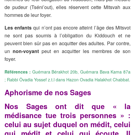
de pudeur (Tséni’out), elles réservent cette Mitsvah aux
hommes de leur foyer.
Les enfants
qui n’ont pas encore atteint l’âge des Mitsvot
ne sont pas soumis à l’obligation du Kiddouch et ne
peuvent bien sûr pas en acquitter des adultes. Par contre,
un
non-voyant
peut en acquitter les membres de son
foyer.
Références :
Guémara Bérakhot 20b, Guémara Bava Kama 87a
; Rabbi Ôvadia Yossef z.t.l dans Hazon Ovadia Halakhot Chabbat.
Aphorisme de nos Sages
Nos Sages ont dit que « la
médisance tue trois personnes » :
celui au sujet duquel on médit, celui
qui médit et celui qui écoute. Il