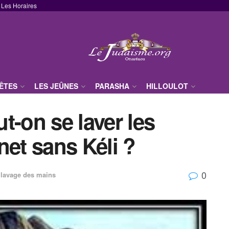
Les Horaires
FÊTES
LES JEÛNES
PARASHA
HILLOULOT
t-on se laver les
net sans Kéli ?
0
,
lavage des mains