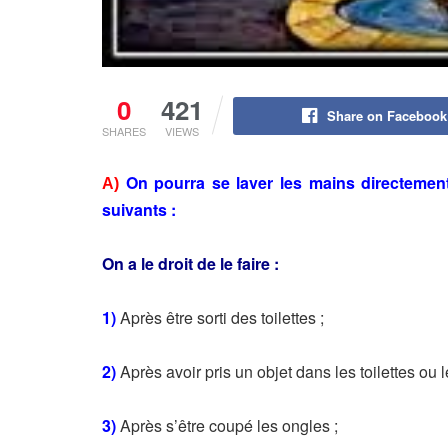
0
421
Share on Facebook
SHARES
VIEWS
On pourra se laver les mains directement
A)
suivants :
On a le droit de le faire :
1)
Après être sorti des toilettes ;
2)
Après avoir pris un objet dans les toilettes ou l
3)
Après s’être coupé les ongles ;