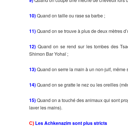
9)
Quand on coupe une mèche de cheveux lors de
10)
Quand on taille ou rase sa barbe ;
11)
Quand on se trouve à plus de deux mètres d’u
12)
Quand on se rend sur les tombes des Tsa
Shimon Bar Yohaï ;
13)
Quand on serre la main à un non-juif, même s’
14)
Quand on se gratte le nez ou les oreilles (mê
15)
Quand on a touché des animaux qui sont prop
laver les mains).
Les Achkenazim sont plus stricts
C)