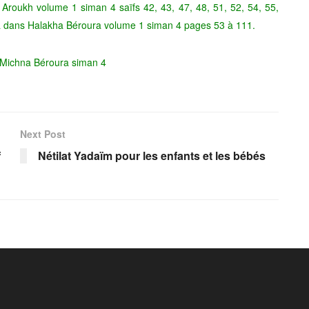
 Aroukh volume 1 siman 4 saïfs 42, 43, 47, 48, 51, 52, 54, 55,
ita dans Halakha Béroura volume 1 siman 4 pages 53 à 111.
s Michna Béroura siman 4
Next Post
f
Nétilat Yadaïm pour les enfants et les bébés