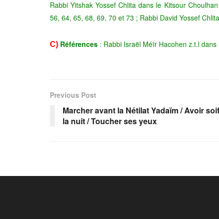
Rabbi Yitshak Yossef Chlita dans le Kitsour Choulhan
56, 64, 65, 68, 69, 70 et 73 ; Rabbi David Yossef Chl
Références
: Rabbi Israël Méïr Hacohen z.t.l dan
C)
Previous Post
Marcher avant la Nétilat Yadaïm / Avoir soi
la nuit / Toucher ses yeux