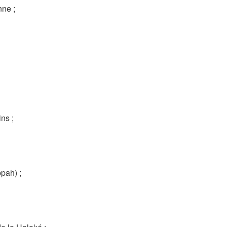
ne ;
ns ;
pah) ;