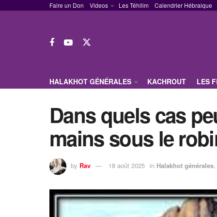
Faire un Don
Videos
Les Téhilim
Calendrier Hébraique
HALAKHOT GÉNÉRALES
KACHROUT
LES 
Dans quels cas peu
mains sous le robi
by
Rav
18 août 2025
in
Halakhot générales