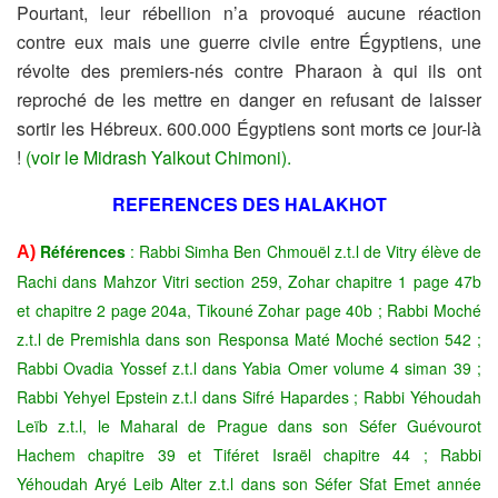
Pourtant,
leur rébellion n’a provoqué aucune réaction
contre eux mais une
guerre civile entre Égyptiens, une
révolte des premiers-nés contre
Pharaon à qui ils ont
reproché de les mettre en danger en refusant de
laisser
sortir les Hébreux.
600.000 Égyptiens sont morts ce jour-là
!
(voir le Midrash Yalkout Chimoni).
REFERENCES DES HALAKHOT
Références
: Rabbi Simha Ben Chmouël z.t.l de Vitry élève de
A)
Rachi dans Mahzor Vitri section 259, Zohar chapitre 1 page 47b
et chapitre 2 page 204a, Tikouné Zohar page 40b ; Rabbi Moché
z.t.l de Premishla dans son Responsa Maté Moché section 542 ;
Rabbi Ovadia Yossef z.t.l dans Yabia Omer volume 4 siman 39 ;
Rabbi Yehyel Epstein z.t.l dans Sifré Hapardes ; Rabbi Yéhoudah
Leïb z.t.l, le Maharal de Prague dans son Séfer Guévourot
Hachem chapitre 39 et Tiféret Israël chapitre 44 ; Rabbi
Yéhoudah Aryé Leib Alter z.t.l dans son Séfer Sfat Emet année