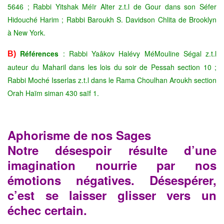
5646 ; Rabbi Yitshak Méïr Alter z.t.l de Gour dans son Séfer
Hidouché Harim ;
Rabbi Baroukh S. Davidson Chlita de Brooklyn
à New York.
Références
: Rabbi Yaâkov Halévy MéMouline Ségal z.t.l
B)
auteur du Maharil dans les lois du soir de Pessah section 10 ;
Rabbi Moché Isserlas z.t.l dans le Rama Choulhan Aroukh section
Orah Haïm siman 430 saïf 1.
Aphorisme de nos Sages
Notre désespoir résulte d’une
imagination nourrie par nos
émotions négatives. Désespérer,
c’est se laisser glisser vers un
échec certain.