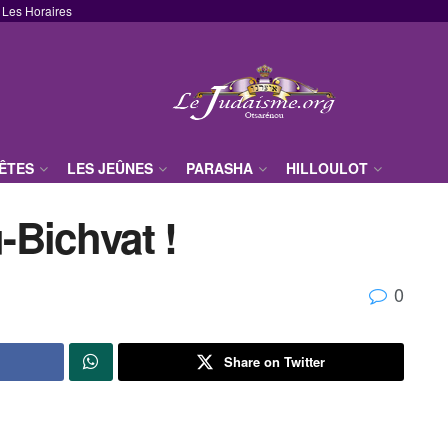
Les Horaires
FÊTES
LES JEÛNES
PARASHA
HILLOULOT
u-Bichvat !
0
Share on Twitter