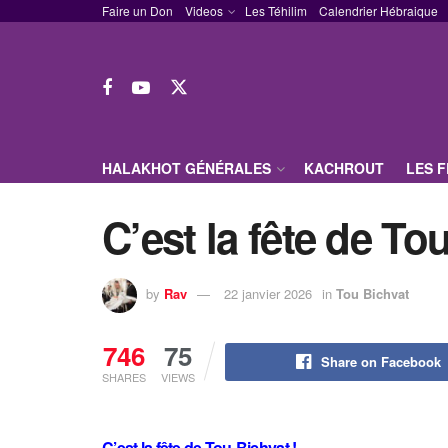
Faire un Don
Videos
Les Téhilim
Calendrier Hébraique
HALAKHOT GÉNÉRALES
KACHROUT
LES 
C’est la fête de To
by
Rav
22 janvier 2026
in
Tou Bichvat
746
75
Share on Facebook
SHARES
VIEWS
C’est la fête de Tou-Bichvat !