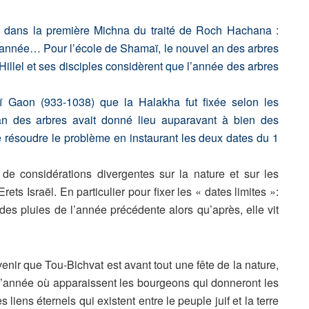
s dans la première Michna du traité de Roch Hachana :
année… Pour l’école de Shamaï, le nouvel an des arbres
Hillel et ses disciples considèrent que l’année des arbres
ï Gaon (933-1038) que la Halakha fut fixée selon les
an des arbres avait donné lieu auparavant à bien des
 résoudre le problème en instaurant les deux dates du 1
de considérations divergentes sur la nature et sur les
ets Israël. En particulier pour fixer les « dates limites »:
 des pluies de l’année précédente alors qu’après, elle vit
nir que Tou-Bichvat est avant tout une fête de la nature,
l’année où apparaissent les bourgeons qui donneront les
s liens éternels qui existent entre le peuple juif et la terre