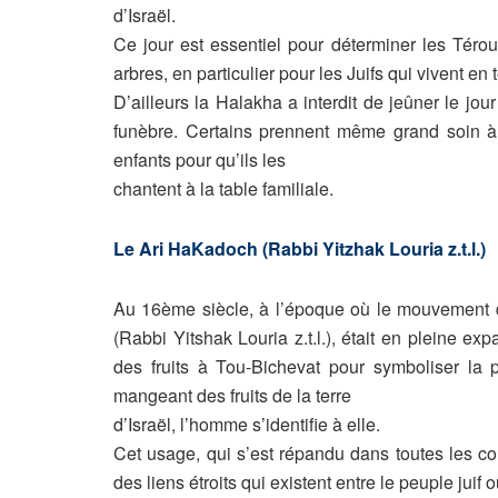
d’Israël.
Ce jour est essentiel pour déterminer les Térou
arbres, en particulier pour les Juifs qui vivent en t
D’ailleurs la Halakha a interdit de jeûner le j
funèbre. Certains prennent même grand soin à
enfants pour qu’ils les
chantent à la table familiale.
Le Ari HaKadoch (Rabbi Yitzhak Louria z.t.l.)
Au 16ème siècle, à l’époque où le mouvement 
(Rabbi Yitshak Louria z.t.l.), était en pleine e
des fruits à Tou-Bichevat pour symboliser la 
mangeant des fruits de la terre
d’Israël, l’homme s’identifie à elle.
Cet usage, qui s’est répandu dans toutes les c
des liens étroits qui existent entre le peuple juif où 