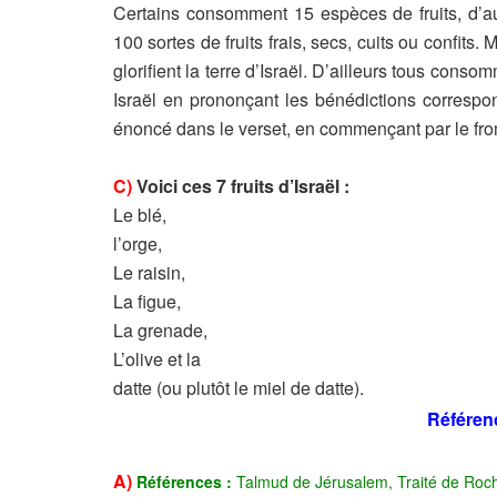
Certains consomment 15 espèces de fruits, d’au
100 sortes de fruits frais, secs, cuits ou confits.
glorifient la terre d’Israël. D’ailleurs tous cons
Israël en prononçant les bénédictions correspo
énoncé dans le verset, en commençant par le fromen
C)
Voici ces 7 fruits d’Israël :
Le blé,
l’orge,
Le raisin,
La figue,
La grenade,
L’olive et la
datte (ou plutôt le miel de datte).
Référen
A)
Références
:
Talmud de Jérusalem, Traité de Roc