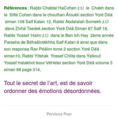
Références
: Rabbi Chabtaï HaCohen z.t.l le Chakh dans
le Sifté Cohen dans le choulhan Âroukh section Yoré Déâ
siman 108 Saïf Katan 12, Rabbi Abdalalah Somekh z.t.l
dans Zivhé Tsedek section Yoré Déâ Siman 87 Saïf 18,
Rabbi Yossef ‘Haïm z.t.l dans le Ben Ich Hay 2ème année
Parasha de Béhaâlotékhha Saïf Katan 9 ainsi que dans
son responsa Rav Péâlim tome 2 section Yoré Déâ
siman10, Rabbi Yitshak Yossef Chlita dans Yalkout
Yossef Halakhot Isour VéHeter section Yoré Déâ volume 3
siman 88 page 314,
Tout le secret de l’art, est de savoir
ordonner des émotions désordonnées.
Previous Post