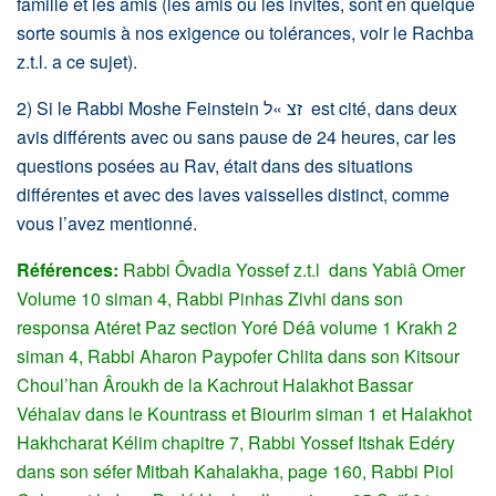
famille et les amis (les amis ou les invités, sont en quelque
sorte soumis à nos exigence ou tolérances, voir le Rachba ​
z.t.l. ​a ce sujet).
2) Si le Rabbi Moshe Feinstein זצ »ל est cité, dans deux
avis différents avec ou sans pause de 24 heures, car les
questions posées au Rav, était dans des situations
différentes et avec des laves vaisselles distinct, comme
vous l’avez mentionné.
Références:
Rabbi Ôvadia Yossef z.t.l dans Yabiâ Omer
Volume 10 siman 4, Rabbi Pinhas Zivhi dans son
responsa Atéret Paz section Yoré Déâ volume 1 Krakh 2
siman 4, Rabbi Aharon Paypofer Chlita dans son Kitsour
Choul’han Âroukh de la Kachrout Halakhot Bassar
Véhalav dans le Kountrass et Biourim siman 1 et Halakhot
Hakhcharat Kélim chapitre 7, Rabbi Yossef Itshak Edéry
dans son séfer Mitbah Kahalakha, page 160, Rabbi Piol