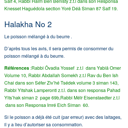
Saïf 4, Rabbi Haïm Ben Bénisty z.t.l dans son Responsa
Knesset Haguédola section Yoré Déâ Siman 87 Saïf 19.
Halakha No 2
Le poisson mélangé à du beurre .
D’après tous les avis, il sera permis de consommer du
poisson mélangé à du beurre.
Références
:Rabbi Ôvadia Yossef z.t.l dans Yabiâ Omer
Volume 10, Rabbi Abdallah Somekh z.t.l Rav du Ben Ish
Chai dans son Séfer Ziv’hé Tsédek volume 3 siman 143,
Rabbi Yitshak Lamperonti z.t.l. dans son responsa Pahad
Yits’hak siman 2 page 69b,Rabbi Méïr Eisenstaedter z.t.l
dans son Responsa Imré Eich Siman 60.
Si le poisson a déjà été cuit (par erreur) avec des laitages,
il y a lieu d’autoriser sa consommation.