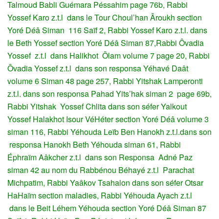
Talmoud Babli Guémara Péssahim page 76b, Rabbi
Yossef Karo z.t.l dans le Tour Choul’han Âroukh section
Yoré Déâ Siman 116 Saïf 2, Rabbi Yossef Karo z.t.l. dans
le Beth Yossef section Yoré Déâ Siman 87,Rabbi Ôvadia
Yossef z.t.l dans Halikhot Ôlam volume 7 page 20, Rabbi
Ôvadia Yossef z.t.l dans son responsa Yéhavé Daât
volume 6 Siman 48 page 257, Rabbi Yitshak Lamperonti
z.t.l. dans son responsa Pahad Yits’hak siman 2 page 69b,
Rabbi Yitshak Yossef Chlita dans son séfer Yalkout
Yossef Halakhot Isour VéHéter section Yoré Déâ volume 3
siman 116, Rabbi Yéhouda Leïb Ben Hanokh z.t.l.dans son
responsa Hanokh Beth Yéhouda siman 61, Rabbi
Éphraïm Aâkcher z.t.l dans son Responsa Adné Paz
siman 42 au nom du Rabbénou Béhayé z.t.l Parachat
Michpatim, Rabbi Yaâkov Tsahalon dans son séfer Otsar
HaHaïm section maladies, Rabbi Yéhouda Ayach z.t.l
dans le Beit Léhem Yéhouda section Yoré Déâ Siman 87