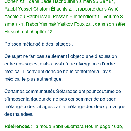
Cohen ​z.t.l. ​dans Badé Hachoulhan siman 95 Saïf 81,
Rabbi Yossef Chalom Éliachiv z.t.l, rapporté dans Avné
Yachfé du Rabbi Israël Péssah Fiinhendler ​z.t.l. ​volume 3
siman 71, Rabbi Yits’hak Yaâkov Foux z.t.l. dans son séfer
Hakachrout chapitre 13.
Poisson mélangé à des laitages .
Ce sujet ne fait pas seulement l’objet d’une discussion
entre nos sages, mais aussi d’une divergence d’ordre
médical. Il convient donc de nous conformer à l’avis
médical le plus authentique.
Certaines communautés Séfarades ont pour coutume de
s’imposer la rigueur de ne pas consommer de poisson
mélangé à des laitages car le mélange des deux provoque
des maladies.
Références
: Talmoud Babli Guémara Houlin page 103b,