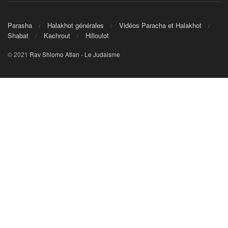
Parasha
Halakhot générales
Vidéos Paracha et Halakhot
Shabat
Kachrout
Hilloulot
© 2021
Rav Shlomo Atlan - Le Judaisme