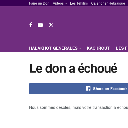
Faire un Don
Videos
Les Téhilim
Calendrier Hébraique
HALAKHOT GÉNÉRALES
KACHROUT
LES 
Le don a échoué
Share on Facebook
Nous sommes désolés, mais votre transaction a échoué.