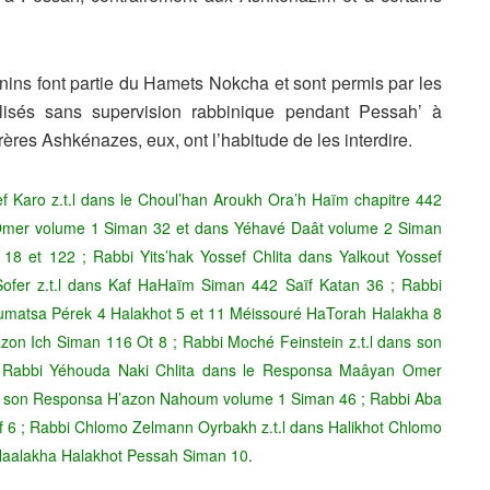
nins font partie du Hamets Nokcha et sont permis par les
ilisés sans supervision rabbinique pendant Pessah’ à
rères Ashkénazes, eux, ont l’habitude de les interdire.
 Karo z.t.l dans le Choul’han Aroukh Ora’h Haïm chapitre 442
iâ Omer volume 1 Siman 32 et dans Yéhavé Daât volume 2 Siman
18 et 122 ; Rabbi Yits’hak Yossef Chlita dans Yalkout Yossef
ofer z.t.l dans Kaf HaHaïm Siman 442 Saïf Katan 36 ; Rabbi
matsa Pérek 4 Halakhot 5 et 11 Méissouré HaTorah Halakha 8
azon Ich Siman 116 Ot 8 ; Rabbi Moché Feinstein z.t.l dans son
 Rabbi Yéhouda Naki Chlita dans le Responsa Maâyan Omer
ns son Responsa H’azon Nahoum volume 1 Siman 46 ; Rabbi Aba
ïf 6 ; Rabbi Chlomo Zelmann Oyrbakh z.t.l dans Halikhot Chlomo
 Haalakha Halakhot Pessah Siman 10
.