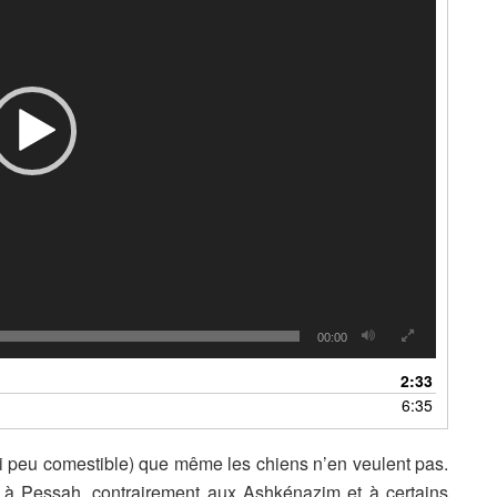
00:00
2:33
6:35
 peu comestible) que même les chiens n’en veulent pas.
n à Pessah, contrairement aux Ashkénazim et à certains