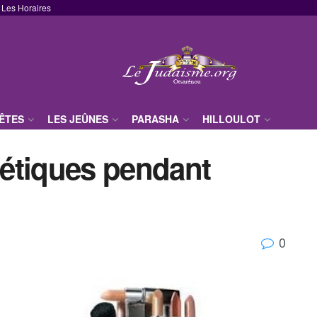
Les Horaires
FÊTES
LES JEÛNES
PARASHA
HILLOULOT
étiques pendant
0