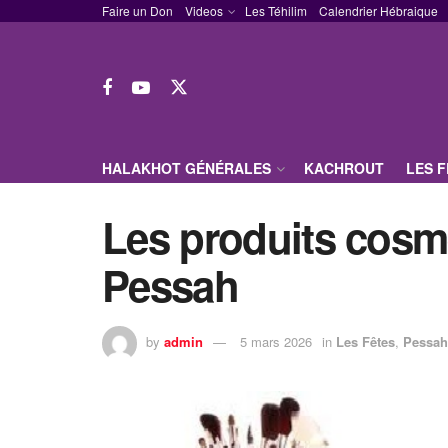
Faire un Don
Videos
Les Téhilim
Calendrier Hébraique
HALAKHOT GÉNÉRALES
KACHROUT
LES 
Les produits cosm
Pessah
by
admin
5 mars 2026
in
Les Fêtes
,
Pessah