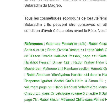
Séfaradim du Magreb.
Tous les cosmétiques et produits de beauté fémi
Séfaradim : ils peuvent être conservés et ut
condition d’avoir été achetés avant la Fête. Nos f
Références
: Guémara Péssah’im (42b), Rabbi Yossef
Saïfs 9 et 10 ; Rabbi Ovadia Yossef z.t.l dans Yab
60 H’azon Ovadia Halakhot Pessah,’ page 119 Saïfs 
Halakhot Pessah’ Siman 422 ; Rabbi Yaâkov Haïm S
Moché ben Maïmone z.t.l Rambam section Hamets Ou
; Rabbi Abraham Yéchâyahou Karelitz z.t.l dans le H’
Responsa Iguérot Moché Ora’h Haïm 3 Siman 62 ;
volume 3 page 50 ; Rabbi Nahoum Vidanfeld z.t.l da
Chaoul z.t.l dans Or Létsiyone volume 3 chapitre 8 Sa
page 76 ; Rabbi Éliézer Mélamed Chlita dans Péniné