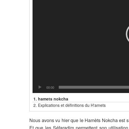
00:00
1.
hamets nokcha
2.
Explications et définitions du H'amets
Nous avons vu hier que le Hamèts Nokcha est si
Et que les Séfaradim permettent son utilisatio