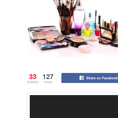
33
127
Share on Facebook
SHARES
VIEWS
Lecteur
vidéo