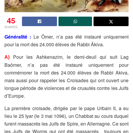
45
SHARES
Généralité :
Le Ômer, n’a pas été instauré uniquement
pour la mort
des 24.000 élèves de Rabbi Âkiva.
Pour les Ashkenazim, le demi-deuil qui suit Lag
A)
Baômer, n’a pas été
instauré uniquement pour
commémorer la mort des 24.000 élèves de
Rabbi Akiva,
mais aussi pour rappeler les Croisades qui ont ouvert
une
longue période de violences et de cruautés contre les Juifs
d’Europe.
La première croisade, dirigée par le pape Urbain II, a eu
lieu le
25 Iyar (le 3 mai 1096), un Chabbat au cours duquel
furent
massacrés les Juifs de Spire, en Allemagne. C
e sont
les Juifs
de Worms qui ont été massacrés, toujours en