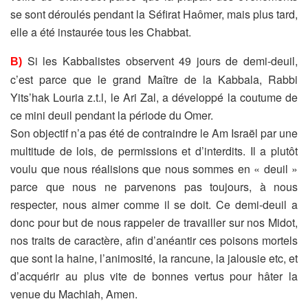
se sont déroulés
pendant la Séfirat Haômer, mais plus tard,
elle a été instaurée tous
les Chabbat.
Si les Kabbalistes observent 49 jours de demi-deuil,
B)
c’est parce que le
grand Maître de la Kabbala, Rabbi
Yits’hak Louria z.t.l, le Ari Zal, a
développé la coutume de
ce mini deuil pendant la période du Omer.
Son objectif n’a pas été de contraindre le Am Israël par une
multitude
de lois, de permissions et d’interdits. Il a plutôt
voulu que nous
réalisions que nous sommes en « deuil »
parce que nous ne
parvenons pas toujours, à nous
respecter, nous aimer comme il se
doit. Ce demi-deuil a
donc pour but de nous rappeler de travailler sur
nos Midot,
nos traits de caractère, afin d’anéantir ces poisons mortels
que sont la haine, l’animosité, la rancune, la jalousie etc, et
d’acquérir
au plus vite de bonnes vertus pour hâter la
venue du Machiah, Amen.