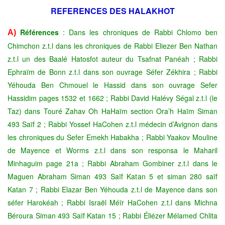
REFERENCES DES HALAKHOT
Références
: Dans les chroniques de Rabbi Chlomo ben
A)
Chimchon z.t.l dans les chroniques de Rabbi Eliezer Ben Nathan
z.t.l
un des Baalé Hatosfot
auteur du Tsafnat Panéah ; Rabbi
Ephraïm de Bonn z.t.l dans son ouvrage Séfer Zékhira ; Rabbi
Yéhouda Ben Chmouel le Hassid dans son ouvrage Sefer
Hassidim pages 1532 et 1662 ; Rabbi David Halévy Ségal z.t.l (le
Taz) dans Touré Zahav Oh HaHaïm section Ora’h Haïm Siman
493 Saïf 2 ; Rabbi Yossef HaCohen
z.t.l
médecin d’Avignon dans
les chroniques du Sefer Emekh Habakha ; Rabbi Yaakov Mouline
de Mayence et Worms z.t.l dans son responsa le Maharil
Minhaguim page 21a ; Rabbi Abraham Gombiner z.t.l dans le
Maguen Abraham Siman 493 Saïf Katan 5 et siman 280 saïf
Katan 7 ; Rabbi Elazar Ben Yéhouda
z.t.l
de Mayence dans son
séfer Harokéah ; Rabbi Israël Méïr HaCohen z.t.l dans Michna
Béroura Siman 493 Saïf Katan 15 ; Rabbi Éliézer Mélamed Chlita