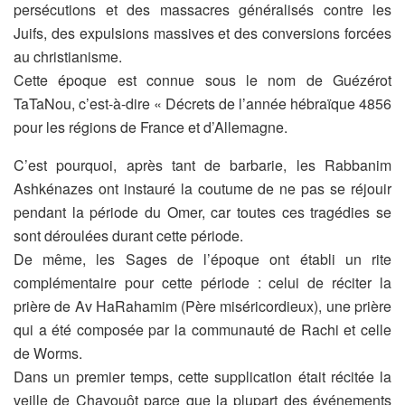
persécutions et des
massacres généralisés contre les
Juifs, des expulsions massives et
des conversions forcées
au christianisme.
Cette époque est connue sous le nom de Guézérot
TaTaNou, c’est-à-
dire « Décrets de l’année hébraïque 4856
pour les
régions de France et d’Allemagne.
C’est pourquoi, après tant de barbarie, les Rabbanim
Ashkénazes ont
instauré la coutume de ne pas se réjouir
pendant la période du
Omer, car toutes ces tragédies se
sont déroulées durant cette
période.
De même, les Sages de l’époque ont établi un rite
complémentaire
pour cette période : celui de réciter la
prière de Av HaRahamim (Père
miséricordieux), une prière
qui a été composée par la communauté
de Rachi et celle
de Worms.
Dans un premier temps, cette supplication était récitée la
veille de
Chavouôt parce que la plupart des événements