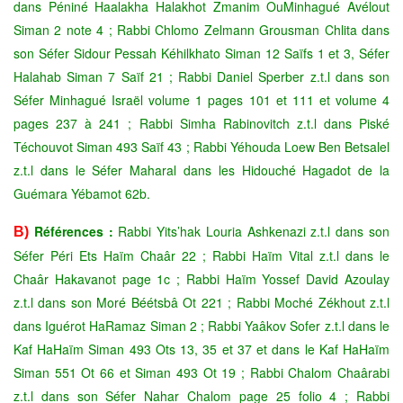
dans Péniné Haalakha Halakhot Zmanim OuMinhagué Avélout
Siman 2 note 4 ; Rabbi Chlomo Zelmann Grousman Chlita dans
son Séfer Sidour Pessah Kéhilkhato Siman 12 Saïfs 1 et 3, Séfer
Halahab Siman 7 Saïf 21 ; Rabbi Daniel Sperber z.t.l dans son
Séfer Minhagué Israël volume 1 pages 101 et 111 et volume 4
pages 237 à 241 ; Rabbi Simha Rabinovitch z.t.l dans Piské
Téchouvot Siman 493 Saïf 43 ; Rabbi Yéhouda Loew Ben Betsalel
z.t.l dans le Séfer Maharal dans les Hidouché Hagadot de la
Guémara Yébamot 62b.
Références :
Rabbi Yits’hak Louria Ashkenazi z.t.l dans son
B)
Séfer Péri Ets Haïm Chaâr 22 ; Rabbi Haïm Vital z.t.l dans le
Chaâr Hakavanot page 1c ; Rabbi Haïm Yossef David Azoulay
z.t.l dans son Moré Béétsbâ Ot 221 ; Rabbi Moché Zékhout z.t.l
dans Iguérot HaRamaz Siman 2 ; Rabbi Yaâkov Sofer z.t.l dans le
Kaf HaHaïm Siman 493 Ots 13, 35 et 37 et dans le Kaf HaHaïm
Siman 551 Ot 66 et Siman 493 Ot 19 ; Rabbi Chalom Chaârabi
z.t.l dans son Séfer Nahar Chalom page 25 folio 4 ; Rabbi