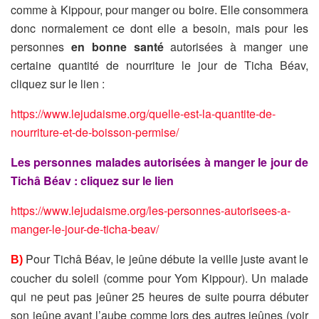
comme à Kippour, pour manger ou boire. Elle consommera
donc normalement ce dont elle a besoin,
mais
pour les
personnes
en bonne santé
autorisées à manger une
certaine quantité de nourriture le jour de Ticha Béav,
cliquez sur le lien :
https://www.lejudaisme.org/quelle-est-la-quantite-de-
nourriture-et-de-boisson-permise/
Les personnes malades autorisées à manger le jour de
Tichâ Béav : cliquez sur le lien
https://www.lejudaisme.org/les-personnes-autorisees-a-
manger-le-jour-de-ticha-beav/
Pour Tichâ Béav, le jeûne débute la veille juste avant le
B)
coucher du soleil (comme pour Yom Kippour). Un malade
qui ne peut pas jeûner 25 heures de suite pourra débuter
son jeûne avant l’aube comme lors des
autres jeûnes (voir