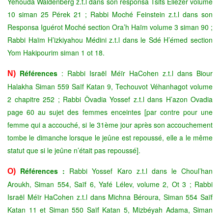
Yéhouda Waldenberg z.t.l dans son responsa Tsits Eliézer volume
10 siman 25 Pérek 21 ; Rabbi Moché Feinstein z.t.l dans son
Responsa Iguérot Moché section Ora’h Haïm volume 3 siman 90 ;
Rabbi Haïm H’izkiyahou Médini z.t.l dans le Sdé H’émed section
Yom Hakipourim siman 1 ot 18.
Références
: Rabbi Israël Méïr HaCohen z.t.l dans Biour
N)
Halakha Siman 559 Saïf Katan 9, Techouvot Véhanhagot volume
2 chapitre 252 ; Rabbi Ôvadia Yossef z.t.l dans H’azon Ovadia
page 60 au sujet des femmes enceintes [par contre pour une
femme qui a accouché, si le 31ème jour après son accouchement
tombe le dimanche lorsque le jeûne est repoussé, elle a le même
statut que si le jeûne n’était pas repoussé].
Références :
Rabbi Yossef Karo z.t.l dans le Choul’han
O)
Aroukh, Siman 554, Saïf 6, Yafé Lélev, volume 2, Ot 3 ; Rabbi
Israël Méïr HaCohen z.t.l dans Michna Béroura, Siman 554 Saïf
Katan 11 et Siman 550 Saïf Katan 5, Mizbéyah Adama, Siman