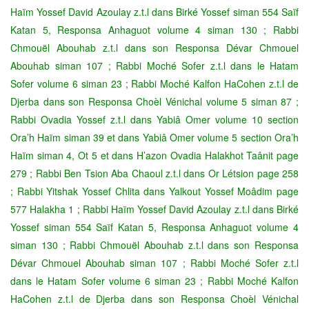
Haïm Yossef David Azoulay z.t.l dans Birké Yossef siman 554 Saïf
Katan 5, Responsa Anhaguot volume 4 siman 130 ; Rabbi
Chmouël Abouhab z.t.l dans son Responsa Dévar Chmouel
Abouhab siman 107 ; Rabbi Moché Sofer z.t.l dans le Hatam
Sofer volume 6 siman 23 ; Rabbi Moché Kalfon HaCohen z.t.l de
Djerba dans son Responsa Choèl Vénichal volume 5 siman 87 ;
Rabbi Ovadia Yossef z.t.l dans Yabiâ Omer volume 10 section
Ora’h Haïm siman 39 et dans Yabiâ Omer volume 5 section Ora’h
Haïm siman 4, Ot 5 et dans H’azon Ovadia Halakhot Taânit page
279 ; Rabbi Ben Tsion Aba Chaoul z.t.l dans Or Létsion page 258
; Rabbi Yitshak Yossef Chlita dans Yalkout Yossef Moâdim page
577 Halakha 1 ; Rabbi Haïm Yossef David Azoulay z.t.l dans Birké
Yossef siman 554 Saïf Katan 5, Responsa Anhaguot volume 4
siman 130 ; Rabbi Chmouël Abouhab z.t.l dans son Responsa
Dévar Chmouel Abouhab siman 107 ; Rabbi Moché Sofer z.t.l
dans le Hatam Sofer volume 6 siman 23 ; Rabbi Moché Kalfon
HaCohen z.t.l de Djerba dans son Responsa Choèl Vénichal