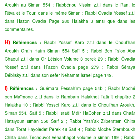
Aroukh au Siman 554 ; Rabbénou Nissim z.t.l dans le Ran, le
Ritva et le Tour, dans le même Siman ; Rabbi Ovadia Yossef z.t.l
dans Hazon Ovadia Page 280 Halakha 3 ainsi que dans les
commentaires.
Références :
Rabbi Yossef Karo z.t.l dans le Choul’han
H)
Aroukh Ora’h Haïm Siman 554 Saïf 5 ; Rabbi Ben Tsion Aba
Chaoul z.t.l dans Or Létsion Volume 3 perek 29 ; Rabbi Ôvadia
Yossef z.t.l dans H’azon Ovadia page 279 ; Rabbi Séraya
Déblisky z.t.l dans son sefer Néhamat Israël page 149.
Références :
Guémara Pessah’im page 54b ; Rabbi Moché
I)
ben Maïmone z.t.l dans le Rambam Halakhot Taânit chapitre 2
Halakha 10 ; Rabbi Yossef Karo z.t.l dans le Choul’han Aroukh,
Siman 554, Saïf 5 ; Rabbi Israël Méïr HaCohen z.t.l dans Chaâr
Hatsiyoun siman 550 Saïf 2 ; Rabbi Yitsh’ak Zilberstein Chlita
dans Torat Hayoledet Perek 48 Saïf 4 ; Rabbi Moché Sternboukh
Chlita dans Techouvot Véhanhagot volume 5 siman 169 ; Rabbi