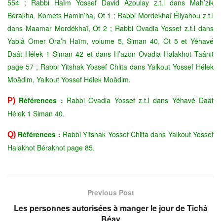
554 ; Rabbi Haïm Yossef David Azoulay z.t.l dans Mah’zik
Bérakha, Komets Hamin’ha, Ot 1 ; Rabbi Mordekhaï Éliyahou z.t.l
dans Maamar Mordékhaï, Ot 2 ; Rabbi Ovadia Yossef z.t.l dans
Yabiâ Omer Ora’h Haïm, volume 5, Siman 40, Ot 5 et Yéhavé
Daât Hélek 1 Siman 42 et dans H’azon Ovadia Halakhot Taânit
page 57 ; Rabbi Yitshak Yossef Chlita dans Yalkout Yossef Hélek
Moâdim, Yalkout Yossef Hélek Moâdim.
Références :
Rabbi Ovadia Yossef z.t.l dans Yéhavé Daât
P)
Hélek 1 Siman 40.
Références :
Rabbi Yitshak Yossef Chlita dans Yalkout Yossef
Q)
Halakhot Bérakhot page 85.
Previous Post
Les personnes autorisées à manger le jour de Tichâ
Béav