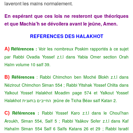
laveront les mains normalement.
En espérant que ces lois ne resteront que théoriques
et que Machia’h se dévoilera avant le jeûne, Amen.
REFERENCES DES HALAKHOT
Références :
Voir les nombreux Poskim rapportés à ce sujet
A)
par Rabbi Ovadia Yossef z.t.l dans Yabia Omer section Orah
Haïm volume 10 saïf 39.
Références
: Rabbi Chimchon ben Moché Blokh z.t.l dans
B)
Nézirout Chimchon Siman 554 ; Rabbi Yitshak Yossef Chlita dans
Yalkout Yossef Halakhot Moadim page 574 et Yalkout Yossef
Halakhot החייבים בתענית jeûne de Ticha Béav saïf Katan 2.
Références :
Rabbi Yossef Karo z.t.l dans le Choul’han
C)
Aroukh, Siman 554, Saïf 5 ; Rabbi Yaâkov Sofer z.t.l dans Kaf
Hahaïm Siman 554 Saïf 6 Saïfs Katans 26 et 29 ; Rabbi Israël