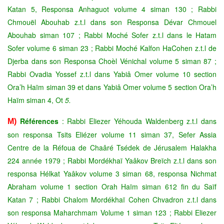
Katan 5, Responsa Anhaguot volume 4 siman 130 ; Rabbi
Chmouël Abouhab z.t.l dans son Responsa Dévar Chmouel
Abouhab siman 107 ; Rabbi Moché Sofer z.t.l dans le Hatam
Sofer volume 6 siman 23 ; Rabbi Moché Kalfon HaCohen z.t.l de
Djerba dans son Responsa Choèl Vénichal volume 5 siman 87 ;
Rabbi Ovadia Yossef z.t.l dans Yabiâ Omer volume 10 section
Ora’h Haïm siman 39 et dans Yabiâ Omer volume 5 section Ora’h
Haïm siman 4, Ot
5.
Références
: Rabbi Eliezer Yéhouda Waldenberg z.t.l dans
M)
son responsa Tsits Eliézer volume 11 siman 37, Sefer Assia
Centre de la Réfoua de Chaâré Tsédek de Jérusalem Halakha
224 année 1979 ; Rabbi Mordékhaï Yaâkov Breïch z.t.l dans son
responsa Hélkat Yaâkov volume 3 siman 68, responsa Nichmat
Abraham volume 1 section Orah Haïm siman 612 fin du Saïf
Katan 7 ;
Rabbi Chalom Mordékhaï Cohen Chvadron z.t.l dans
son responsa Maharchmam Volume 1 siman 123 ; Rabbi Eliezer