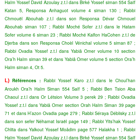
Haïm Yossef David Azoulay z.t.l dans Birké Yossef siman 554 Saïf
Katan 5, Responsa Anhaguot volume 4 siman 130 ; Rabbi
Chmouël Abouhab z.t.l dans son Responsa Dévar Chmouel
Abouhab siman 107 ; Rabbi Moché Sofer z.t.l dans le Hatam
Sofer volume 6 siman 23 ; Rabbi Moché Kalfon HaCohen z.t.l de
Djerba dans son Responsa Choèl Vénichal volume 5 siman 87 ;
Rabbi Ovadia Yossef z.t.l dans Yabiâ Omer volume 10 section
Ora’h Haïm siman 39 et dans Yabiâ Omer volume 5 section Ora’h
Haïm siman 4, Ot 5.
Références :
Rabbi Yossef Karo z.t.l dans le Choul’han
L)
Aroukh Ora’h Haïm Siman 554 Saïf 5 ; Rabbi Ben Tsion Aba
Chaoul z.t.l dans Or Létsion Volume 3 perek 29 ; Rabbi Ovadia
Yossef z.t.l dans Yabiâ Omer section Orah Haïm Siman 39 page
71 et dans H’azon Ovadia page 279 ; Rabbi Séraya Déblisky z.t.l
dans son sefer Néhamat Israël page 149 ; Rabbi Yits’hak Yossef
Chlita dans Yalkout Yossef Moâdim page 577 Halakha 1 ; Rabbi
Haïm Yossef David Azoulay z.t.l dans Birké Yossef siman 554 Saïf