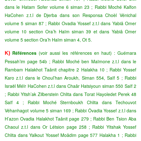
dans le Hatam Sofer volume 6 siman 23 ; Rabbi Moché Kalfon
HaCohen z.t.l de Djerba dans son Responsa Choèl Vénichal
volume 5 siman 87 ; Rabbi Ovadia Yossef z.t.l dans Yabiâ Omer
volume 10 section Ora’h Haïm siman 39 et dans Yabiâ Omer
volume 5 section Ora’h Haïm siman 4, Ot 5.
Références
(voir aussi les références en haut) :
Guémara
K)
Pessah’im page 54b ; Rabbi Moché ben Maïmone z.t.l dans le
Rambam Halakhot Taânit chapitre 2 Halakha 10 ; Rabbi Yossef
Karo z.t.l dans le Choul’han Aroukh, Siman 554, Saïf 5 ; Rabbi
Israël Méïr HaCohen z.t.l dans Chaâr Hatsiyoun siman 550 Saïf 2
; Rabbi Yitsh’ak Zilberstein Chlita dans Torat Hayoledet Perek 48
Saïf 4 ; Rabbi Moché Sternboukh Chlita dans Techouvot
Véhanhagot volume 5 siman 169 ; Rabbi Ôvadia Yossef z.t.l dans
H’azon Ovadia Halakhot Taânit page 279 ; Rabbi Ben Tsion Aba
Chaoul z.t.l dans Or Létsion page 258 ; Rabbi Yitshak Yossef
Chlita dans Yalkout Yossef Moâdim page 577 Halakha 1 ; Rabbi