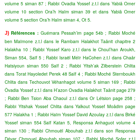
volume 5 siman 87 ; Rabbi Ovadia Yossef z.t.l dans Yabiâ Omer
volume 10 section Ora’h Haïm siman 39 et dans Yabiâ Omer
volume 5 section Ora’h Haïm siman 4, Ot 5.
Références :
Guémara Pessah’im page 54b ; Rabbi Moché
J)
ben Maïmone z.t.l dans le Rambam Halakhot Taânit chapitre 2
Halakha 10 ; Rabbi Yossef Karo z.t.l dans le Choul’han Aroukh,
Siman 554, Saïf 5 ; Rabbi Israël Méïr HaCohen z.t.l dans Chaâr
Hatsiyoun siman 550 Saïf 2 ; Rabbi Yitsh’ak Zilberstein Chlita
dans Torat Hayoledet Perek 48 Saïf 4 ; Rabbi Moché Sternboukh
Chlita dans Techouvot Véhanhagot volume 5 siman 169 ; Rabbi
Ôvadia Yossef z.t.l dans H’azon Ovadia Halakhot Taânit page 279
; Rabbi Ben Tsion Aba Chaoul z.t.l dans Or Létsion page 258 ;
Rabbi Yitshak Yossef Chlita dans Yalkout Yossef Moâdim page
577 Halakha 1 ; Rabbi Haïm Yossef David Azoulay z.t.l dans Birké
Yossef siman 554 Saïf Katan 5, Responsa Anhaguot volume 4
siman 130 ; Rabbi Chmouël Abouhab z.t.l dans son Responsa
Dévar Chmouel Abouhab siman 107 ; Rabbi Moché Sofer z.t.l