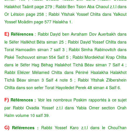
Halakhot Taânit page 279 ; Rabbi Ben Tsion Aba Chaoul z.t.l dans
Or Létsion page 258 ; Rabbi Yitshak Yossef Chlita dans Yalkout
Yossef Moâdim page 577 Halakha 1.
Références
: Rabbi Daṿid ben Avraham Dov Auerbakh dans
E)
le Séfer Halikhot Béta siman 25 ; Rabbi Daṿid Yossef Chlita dans
Torat Hamoadim siman 7 saïf 3 ; Rabbi Simha Rabinovitch dans
Piské Techouvot siman 554 Saïf 5 ; Rabbi Mordekhaï Krap Chlita
dans le Séfer Hag Béhag Halakhot Tichâ Béav siman 7 Saïf 4 ;
Rabbi Eliézer Mélamed Chlita dans Péniné Haalakha Halakhot
Tichâ Béav siman 3 Saïf 4 note 5 ; Rabbi Yitshak Zilbershein
Chlita dans son sefer Torat Hayoledet Perek 48 siman 4 Saïf 6.
Références :
Voir les nombreux Poskim rapportés à ce sujet
F)
par Rabbi Ovadia Yossef z.t.l dans Yabia Omer section Orah
Haïm volume 10 saïf 39.
Références :
Rabbi Yossef Karo z.t.l dans le Choul’han
G)