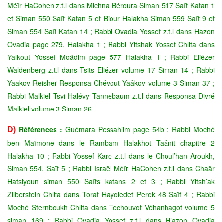
Méïr HaCohen z.t.l dans Michna Béroura Siman 517 Saïf Katan 1
et Siman 550 Saïf Katan 5 et Biour Halakha Siman 559 Saïf 9 et
Siman 554 Saïf Katan 14 ; Rabbi Ovadia Yossef z.t.l dans Hazon
Ovadia page 279, Halakha 1 ; Rabbi Yitshak Yossef Chlita dans
Yalkout Yossef Moâdim page 577 Halakha 1 ; Rabbi Eliézer
Waldenberg z.t.l dans Tsits Eliézer volume 17 Siman 14 ; Rabbi
Yaakov Reisher Responsa Chévout Yaâkov volume 3 Siman 37 ;
Rabbi Malkiel Tsvi Halévy Tannebaum z.t.l dans Responsa Divré
Malkiel volume 3 Siman 26.
Références :
Guémara Pessah’im page 54b ; Rabbi Moché
D)
ben Maïmone dans le Rambam Halakhot Taânit chapitre 2
Halakha 10 ; Rabbi Yossef Karo z.t.l dans le Choul’han Aroukh,
Siman 554, Saïf 5 ; Rabbi Israël Méïr HaCohen z.t.l dans Chaâr
Hatsiyoun siman 550 Saïfs katans 2 et 3 ; Rabbi Yitsh’ak
Zilberstein Chlita dans Torat Hayoledet Perek 48 Saïf 4 ; Rabbi
Moché Sternboukh Chlita dans Techouvot Véhanhagot volume 5
siman 169 ; Rabbi Ôvadia Yossef z.t.l dans H’azon Ovadia