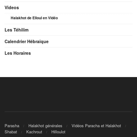
Videos
Halakhot de Elloul en Vidéo
Les Téhilim
Calendrier Hébraique
Les Horaires
Parasha
Halakhot générales
Vidéos Paracha et Halakhot
Shabat
Kachrout
Hilloulot