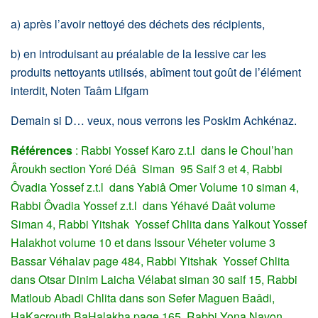
a) après l’avoir nettoyé des déchets des récipients,
b) en introduisant au préalable de la lessive car les
produits nettoyants utilisés, abîment tout goût de l’élément
interdit, Noten Taâm Lifgam
Demain si D… veux, nous verrons les Poskim Achkénaz.
Références
: Rabbi Yossef Karo z.t.l dans le Choul’han
Âroukh section Yoré Déâ Siman 95 Saif 3 et 4, Rabbi
Ôvadia Yossef z.t.l dans Yabiâ Omer Volume 10 siman 4,
Rabbi Ôvadia Yossef z.t.l dans Yéhavé Daât volume
Siman 4, Rabbi Yitshak Yossef Chlita dans Yalkout Yossef
Halakhot volume 10 et dans Issour Véheter volume 3
Bassar Véhalav page 484, Rabbi Yitshak Yossef Chlita
dans Otsar Dinim Laicha Vélabat siman 30 saif 15, Rabbi
Matloub Abadi Chlita dans son Sefer Maguen Baâdi,
HaKacrouth BaHalakha page 165, Rabbi Yona Navon