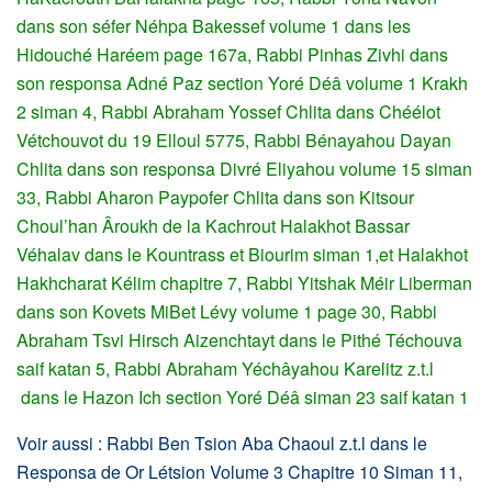
dans son séfer Néhpa Bakessef volume 1 dans les
Hidouché Haréem page 167a, Rabbi Pinhas Zivhi dans
son responsa Adné Paz section Yoré Déâ volume 1 Krakh
2 siman 4, Rabbi Abraham Yossef Chlita dans Chéélot
Vétchouvot du 19 Elloul 5775, Rabbi Bénayahou Dayan
Chlita dans son responsa Divré Eliyahou volume 15 siman
33, Rabbi Aharon Paypofer Chlita dans son Kitsour
Choul’han Âroukh de la Kachrout Halakhot Bassar
Véhalav dans le Kountrass et Biourim siman 1,et Halakhot
Hakhcharat Kélim chapitre 7, Rabbi Yitshak Méir Liberman
dans son Kovets MiBet Lévy volume 1 page 30, Rabbi
Abraham Tsvi Hirsch Aizenchtayt dans le Pithé Téchouva
saif katan 5, Rabbi Abraham Yéchâyahou Karelitz z.t.l
dans le Hazon Ich section Yoré Déâ siman 23 saif katan 1
Voir aussi : Rabbi Ben Tsion Aba Chaoul z.t.l dans le
Responsa de Or Létsion Volume 3 Chapitre 10 Siman 11,