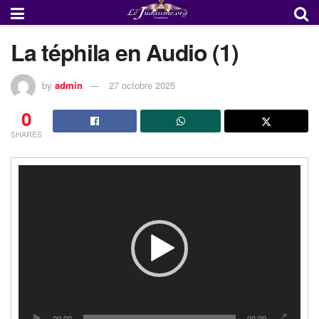
La téphila en Audio (1)
by
admin
27 octobre 2025
0
SHARES
Lecteur
vidéo
00:00
00:00