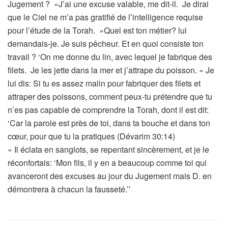
Jugement ? »J’ai une excuse valable, me dit-il. Je dirai
que le Ciel ne m’a pas gratifié de l’intelligence requise
pour l’étude de la Torah. »Quel est ton métier? lui
demandais-je. Je suis pêcheur. Et en quoi consiste ton
travail ? ‘On me donne du lin, avec lequel je fabrique des
filets. Je les jette dans la mer et j’attrape du poisson. « Je
lui dis: Si tu es assez malin pour fabriquer des filets et
attraper des poissons, comment peux-tu prétendre que tu
n’es pas capable de comprendre la Torah, dont il est dit:
‘Car la parole est près de toi, dans ta bouche et dans ton
cœur, pour que tu la pratiques (Dévarim 30:14)
« Il éclata en sanglots, se repentant sincèrement, et je le
réconfortais: ‘Mon fils, il y en a beaucoup comme toi qui
avanceront des excuses au jour du Jugement mais D. en
démontrera à chacun la fausseté.’’