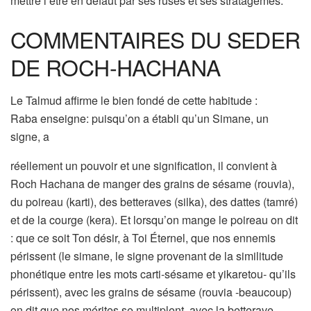
mettre l’être en défaut par ses ruses et ses stratagèmes.
COMMENTAIRES DU SEDER
DE ROCH-HACHANA
Le Talmud affirme le bien fondé de cette habitude :
Raba enseigne: puisqu’on a établi qu’un Simane, un
signe, a
réellement un pouvoir et une signification, il convient à
Roch Hachana de manger des grains de sésame (rouvia),
du poireau (karti), des betteraves (silka), des dattes (tamré)
et de la courge (kera). Et lorsqu’on mange le poireau on dit
: que ce soit Ton désir, à Toi Éternel, que nos ennemis
périssent (le simane, le signe provenant de la similitude
phonétique entre les mots carti-sésame et yikaretou- qu’ils
périssent), avec les grains de sésame (rouvia -beaucoup)
on dit que nos mérites se multiplent, avec la betterave