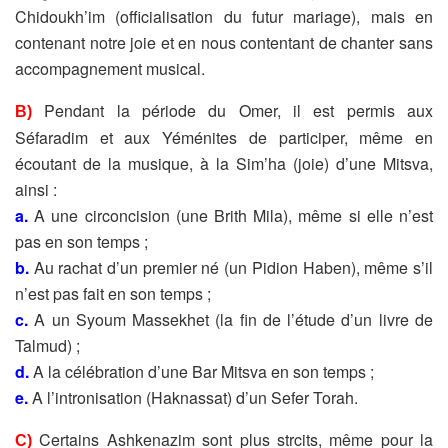
Chidoukh’im (officialisation du
futur mariage), mais en
contenant notre joie et en nous contentant de
chanter sans
accompagnement musical.
Pendant la période du Omer, il est permis aux
B)
Séfaradim et aux
Yéménites de participer, même en
écoutant de la musique, à la
Sim’ha (joie) d’une Mitsva,
ainsi :
a.
A une circoncision (une Brith Mila), même si elle n’est
pas en son
temps ;
b.
Au rachat d’un premier né (un Pidion Haben), même s’il
n’est pas
fait en son temps ;
c.
A un Syoum Massekhet (la fin de l’étude d’un livre de
Talmud) ;
d.
A la célébration d’une Bar Mitsva en son temps ;
e.
A l’intronisation (Haknassat) d’un Sefer Torah.
Certains Ashkenazim sont plus strcits, même pour la
C)