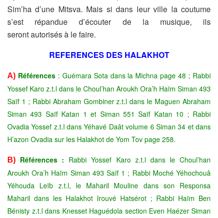
Sim’ha d’une
Mitsva. Mais si dans leur ville la coutume
s’est répandue d’écouter de
la musique, ils
seront autorisés à le faire.
REFERENCES DES HALAKHOT
Références
: Guémara Sota dans la Michna page 48 ; Rabbi
A)
Yossef Karo z.t.l dans le Choul’han Aroukh Ora’h Haïm Siman 493
Saïf 1 ; Rabbi Abraham Gombiner z.t.l dans le Maguen Abraham
Siman 493 Saïf Katan 1 et Siman 551 Saïf Katan 10 ; Rabbi
Ovadia Yossef z.t.l dans Yéhavé Daât volume 6 Siman 34 et dans
H’azon Ovadia sur les Halakhot de Yom Tov page 258.
Références :
Rabbi Yossef Karo z.t.l dans le Choul’han
B)
Aroukh Ora’h Haïm Siman 493 Saïf 1 ; Rabbi Moché Yéhochouâ
Yéhouda Leïb z.t.l, le Maharil Mouline dans son Responsa
Maharil dans les Halakhot Irouvé Hatsérot ; Rabbi Haïm Ben
Bénisty z.t.l dans Knesset Haguédola section Even Haézer Siman