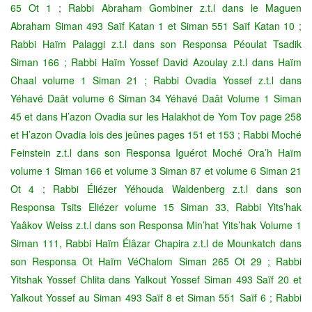
65 Ot 1 ; Rabbi Abraham Gombiner z.t.l dans le Maguen
Abraham Siman 493 Saïf Katan 1 et Siman 551 Saïf Katan 10 ;
Rabbi Haïm Palaggi z.t.l dans son Responsa Péoulat Tsadik
Siman 166 ; Rabbi Haïm Yossef David Azoulay z.t.l dans Haïm
Chaal volume 1 Siman 21 ; Rabbi Ovadia Yossef z.t.l dans
Yéhavé Daât volume 6 Siman 34 Yéhavé Daât Volume 1 Siman
45 et dans H’azon Ovadia sur les Halakhot de Yom Tov page 258
et H’azon Ovadia lois des jeûnes pages 151 et 153 ; Rabbi Moché
Feinstein z.t.l dans son Responsa Iguérot Moché Ora’h Haïm
volume 1 Siman 166 et volume 3 Siman 87 et volume 6 Siman 21
Ot 4 ; Rabbi Éliézer Yéhouda Waldenberg z.t.l dans son
Responsa Tsits Eliézer volume 15 Siman 33, Rabbi Yits’hak
Yaâkov Weiss z.t.l dans son Responsa Min’hat Yits’hak Volume 1
Siman 111, Rabbi Haïm Élâzar Chapira z.t.l de Mounkatch dans
son Responsa Ot Haïm VéChalom Siman 265 Ot 29 ; Rabbi
Yitshak Yossef Chlita dans Yalkout Yossef Siman 493 Saïf 20 et
Yalkout Yossef au Siman 493 Saïf 8 et Siman 551 Saïf 6 ; Rabbi