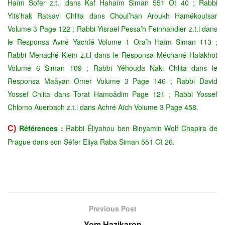
Haïm Sofer z.t.l dans Kaf Hahaïm Siman 551 Ot 40 ; Rabbi
Yits’hak Ratsavi Chlita dans Choul’han Aroukh Hamékoutsar
Volume 3 Page 122 ; Rabbi Yisraël Pessa’h Feinhandler z.t.l dans
le Responsa Avné Yachfé Volume 1 Ora’h Haïm Siman 113 ;
Rabbi Menaché Klein z.t.l dans le Responsa Méchané Halakhot
Volume 6 Siman 109 ; Rabbi Yéhouda Naki Chlita dans le
Responsa Maâyan Omer Volume 3 Page 146 ; Rabbi David
Yossef Chlita dans Torat Hamoâdim Page 121 ; Rabbi Yossef
Chlomo Auerbach z.t.l dans Achré Aïch Volume 3 Page 458.
Références :
Rabbi Éliyahou ben Binyamin Wolf Chapira de
C)
Prague dans son Séfer Eliya Raba Siman 551 Ot 26.
Previous Post
Yom Hazikaron