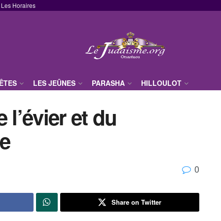
Les Horaires
FÊTES
LES JEÛNES
PARASHA
HILLOULOT
 l’évier et du
ne
0
Share on Twitter