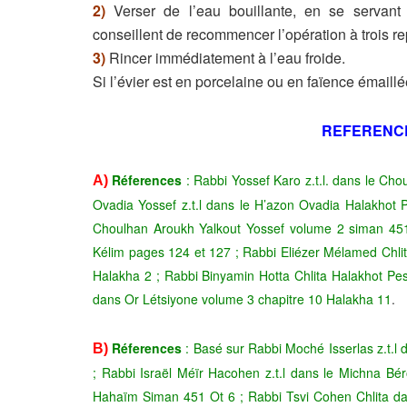
2)
Verser de l’eau bouillante, en se servant a
conseillent de recommencer l’opération à trois re
3)
Rincer immédiatement à l’eau froide.
Si l’évier est en porcelaine ou en faïence émaill
REFERENC
Réferences
: Rabbi Yossef Karo z.t.l. dans le Ch
A)
Ovadia Yossef z.t.l dans le H’azon Ovadia Halakhot P
Choulhan Aroukh Yalkout Yossef volume 2 siman 451
Kélim pages 124 et 127 ; Rabbi Eliézer Mélamed Chlit
Halakha 2 ; Rabbi Binyamin Hotta Chlita Halakhot Pe
dans Or Létsiyone volume 3 chapitre 10 Halakha 11
.
Réferences
: Basé sur Rabbi Moché Isserlas z.t.l
B)
; Rabbi Israël Méïr Hacohen z.t.l dans le Michna Bér
Hahaïm Siman 451 Ot 6 ; Rabbi Tsvi Cohen Chlita da