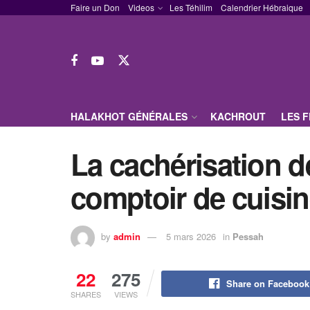
Faire un Don
Videos
Les Téhilim
Calendrier Hébraique
HALAKHOT GÉNÉRALES
KACHROUT
LES 
La cachérisation de
comptoir de cuisi
by
admin
5 mars 2026
in
Pessah
22
275
Share on Facebook
SHARES
VIEWS