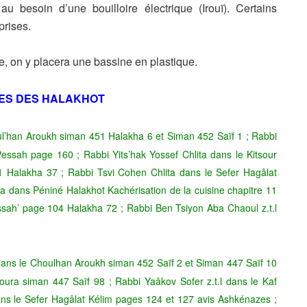
u besoin d’une bouilloire électrique (Irouï). Certains
prises.
ée, on y placera une bassine en plastique.
ES DES HALAKHOT
oul’han Aroukh siman 451 Halakha 6 et Siman 452 Saïf 1 ; Rabbi
essah page 160 ; Rabbi Yits’hak Yossef Chlita dans le Kitsour
 Halakha 37 ; Rabbi Tsvi Cohen Chlita dans le Sefer Hagâlat
a dans Péniné Halakhot Kachérisation de la cuisine chapitre 11
ssah’ page 104 Halakha 72 ; Rabbi Ben Tsiyon Aba Chaoul z.t.l
 dans le Choulhan Aroukh siman 452 Saïf 2 et Siman 447 Saïf 10
oura siman 447 Saïf 98 ; Rabbi Yaâkov Sofer z.t.l dans le Kaf
ns le Sefer Hagâlat Kélim pages 124 et 127 avis Ashkénazes ;