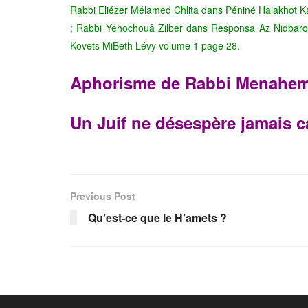
Rabbi Eliézer Mélamed Chlita dans Péniné Halakhot Ka
; Rabbi Yéhochouâ Zilber dans Responsa Az Nidbaro
Kovets MiBeth Lévy volume 1 page 28.
Aphorisme de
Rabbi Menahem 
Un Juif ne désespère jamais c
Previous Post
Qu’est-ce que le H’amets ?