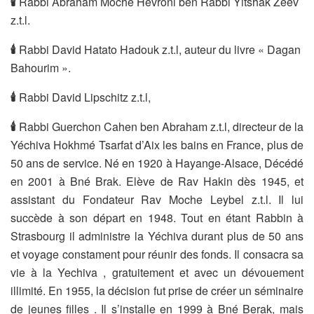
🕯
Rabbi Abraham Moché Hevroni ben Rabbi Yitshak Zeev
z.t.l.
🕯
Rabbi David Hatato Hadouk z.t.l, auteur du livre « Dagan
Bahourim ».
🕯
Rabbi David Lipschitz z.t.l,
🕯
Rabbi Guerchon Cahen ben Abraham z.t.l, directeur de la
Yéchiva Hokhmé Tsarfat d’Aix les bains en France, plus de
50 ans de service. Né en 1920 à Hayange-Alsace, Décédé
en 2001 à Bné Brak. Elève de Rav Hakin dès 1945, et
assistant du Fondateur Rav Moche Leybel z.t.l. Il lui
succède à son départ en 1948. Tout en étant Rabbin à
Strasbourg il administre la Yéchiva durant plus de 50 ans
et voyage constament pour réunir des fonds. Il consacra sa
vie à la Yechiva , gratuitement et avec un dévouement
illimité. En 1955, la décision fut prise de créer un séminaire
de jeunes filles . Il s’installe en 1999 à Bné Berak, mais