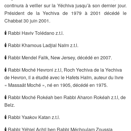
continura à veiller sur la Yéchiva jusqu’à son dernier jour.
Président de la Yechiva de 1979 à 2001 décédé le
Chabbat 30 juin 2001.
🕯
Rabbi Haviv Tolédano z.t.l.
🕯
Rabbi Khamous Ladjial Naïm z.t.l.
🕯
Rabbi Mendel Falik, New Jersey, décédé en 2007.
🕯
Rabbi Moché Hevroni z.t.l, Roch Yechiva de la Yechiva
de Hevron, il a étudié avec le Hafets Haïm, auteur du livre
« Massaât Moché », né en 1905, décédé en 1975.
🕯
Rabbi Moché Rokéah ben Rabbi Aharon Rokéah z.t.l, de
Belz.
🕯
Rabbi Yaakov Katan z.t.l.
🕯
Rabbi Yéhiel Achil ben Rabbi Méchoulam Zoussia