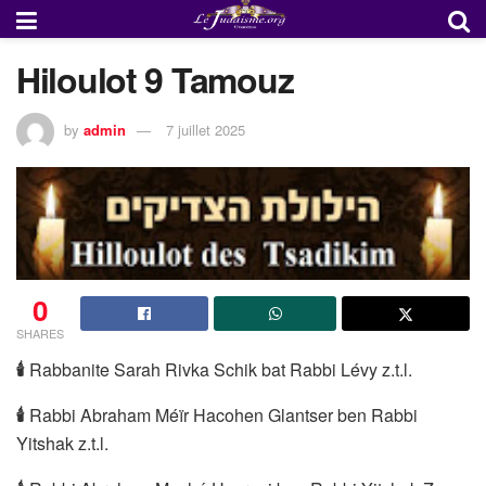
Hiloulot 9 Tamouz
by
admin
7 juillet 2025
0
SHARES
🕯
Rabbanite Sarah Rivka Schik bat Rabbi Lévy z.t.l.
🕯
Rabbi Abraham Méïr Hacohen Glantser ben Rabbi
Yitshak z.t.l.