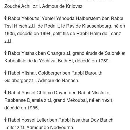
Zouché Achil z.t.l. Admour de Krilovitz.
🕯
Rabbi Yekoutiel Yehiel Yéhouda Halbersteim ben Rabbi
Tsvi Hirsch z.t.l, de Rodnik, le Rav de Klausenbourg, né en
1905, décédé en 1994, petit-fils de Rabbi Haïm de Tsanz
z.t.l.
🕯
Rabbi Yitshak ben Changi z.t.l, grand érudit de Salonik et
Kabbaliste de la Yéchivat Beth El, décédé en 1759.
🕯
Rabbi Yitshak Goldberger ben Rabbi Baroukh
Goldberger z.t.l. Admour de Nanach.
🕯
Rabbi Yossef Chlomo Dayan ben Rabbi Nissim et
Rabbanite Djamila z.t.l, grand Mékoubal, né en 1924,
décédé en 1985.
🕯
Rabbi Yossef Leifer ben Rabbi Issakhar Dov Barich
Leifer z.t.l. Admour de Nedvourna.