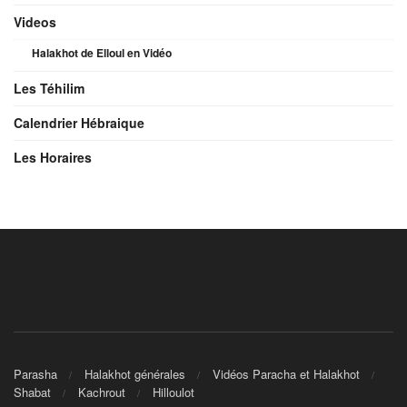
Videos
Halakhot de Elloul en Vidéo
Les Téhilim
Calendrier Hébraique
Les Horaires
Parasha
Halakhot générales
Vidéos Paracha et Halakhot
Shabat
Kachrout
Hilloulot