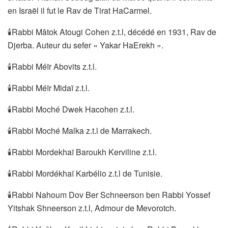
en Israël il fut le Rav de Tirat HaCarmel.
🕯Rabbi Mâtok Atougi Cohen z.t.l, décédé en 1931, Rav de
Djerba. Auteur du sefer « Yakar HaErekh ».
🕯Rabbi Méïr Abovits z.t.l.
🕯Rabbi Méïr Midaï z.t.l.
🕯Rabbi Moché Dwek Hacohen z.t.l.
🕯Rabbi Moché Malka z.t.l de Marrakech.
🕯Rabbi Mordekhaï Baroukh Kerviline z.t.l.
🕯Rabbi Mordékhaï Karbélio z.t.l de Tunisie.
🕯Rabbi Nahoum Dov Ber Schneerson ben Rabbi Yossef
Yitshak Shneerson z.t.l, Admour de Mevorotch.