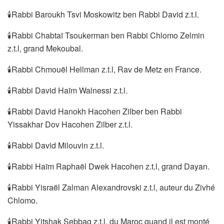
🕯Rabbi Baroukh Tsvi Moskowitz ben Rabbi David z.t.l.
🕯Rabbi Chabtaï Tsoukerman ben Rabbi Chlomo Zelmin
z.t.l, grand Mekoubal.
🕯Rabbi Chmouël Hellman z.t.l, Rav de Metz en France.
🕯Rabbi David Haïm Walnessi z.t.l.
🕯Rabbi David Hanokh Hacohen Zilber ben Rabbi
Yissakhar Dov Hacohen Zilber z.t.l.
🕯Rabbi David Milouvin z.t.l.
🕯Rabbi Haïm Raphaël Dwek Hacohen z.t.l, grand Dayan.
🕯Rabbi Yisraël Zalman Alexandrovski z.t.l, auteur du Zivhé
Chlomo.
🕯Rabbi Yitshak Sebbag z.t.l. du Maroc quand il est monté