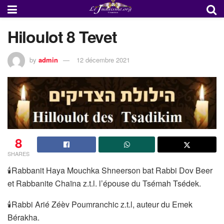
Hiloulot 8 Tevet
by
admin
12 décembre 2021
8
SHARES
🕯Rabbanit Haya Mouchka Shneerson bat Rabbi Dov Beer
et Rabbanite Chaïna z.t.l. l’épouse du Tsémah Tsédek.
🕯Rabbi Arié Zéèv Poumranchic z.t.l, auteur du Emek
Bérakha.