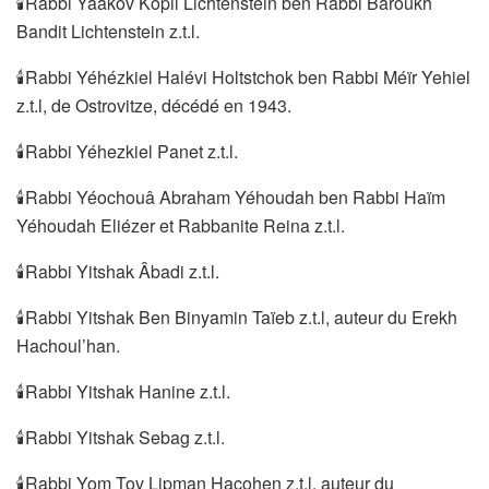
🕯Rabbi Yaâkov Kopil Lichtenstein ben Rabbi Baroukh
Bandit Lichtenstein z.t.l.
🕯Rabbi Yéhézkiel Halévi Holtstchok ben Rabbi Méïr Yehiel
z.t.l, de Ostrovitze, décédé en 1943.
🕯Rabbi Yéhezkiel Panet z.t.l.
🕯Rabbi Yéochouâ Abraham Yéhoudah ben Rabbi Haïm
Yéhoudah Eliézer et Rabbanite Reina z.t.l.
🕯Rabbi Yitshak Âbadi z.t.l.
🕯Rabbi Yitshak Ben Binyamin Taïeb z.t.l, auteur du Erekh
Hachoul’han.
🕯Rabbi Yitshak Hanine z.t.l.
🕯Rabbi Yitshak Sebag z.t.l.
🕯Rabbi Yom Tov Lipman Hacohen z.t.l, auteur du