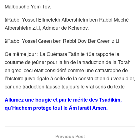
Malbouché Yom Tov.
🕯Rabbi Yossef Élimelekh Albershteim ben Rabbi Moché
Albershteim z.t.l, Admour de Kchenov.
🕯Rabbi Yossef Green ben Rabbi Dov Ber Green z.t.l.
Ce même jour : La Guémara Taânite 13a rapporte la
coutume de jeûner pour la fin de la traduction de la Torah
en grec, ceci était considéré comme une catastrophe de
l’histoire juive égale à celle de la construction du veau d’or,
car une traduction fausse toujours le vrai sens du texte
Allumez une bougie et par le mérite des Tsadikim,
qu’Hachem protège tout le Âm Israël Amen.
Previous Post