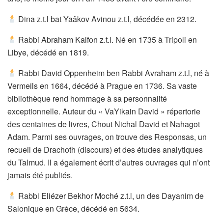
Dina z.t.l bat Yaâkov Avinou z.t.l, décédée en 2312.
Rabbi Abraham Kalfon z.t.l. Né en 1735 à Tripoli en
Libye, décédé en 1819.
Rabbi David Oppenheim ben Rabbi Avraham z.t.l, né à
Vermeils en 1664, décédé à Prague en 1736. Sa vaste
bibliothèque rend hommage à sa personnalité
exceptionnelle. Auteur du « VaYikain David » répertorie
des centaines de livres, Chout Nichal David et Nahagot
Adam. Parmi ses ouvrages, on trouve des Responsas, un
recueil de Drachoth (discours) et des études analytiques
du Talmud. Il a également écrit d’autres ouvrages qui n’ont
jamais été publiés.
Rabbi Eliézer Bekhor Moché z.t.l, un des Dayanim de
Salonique en Grèce, décédé en 5634.