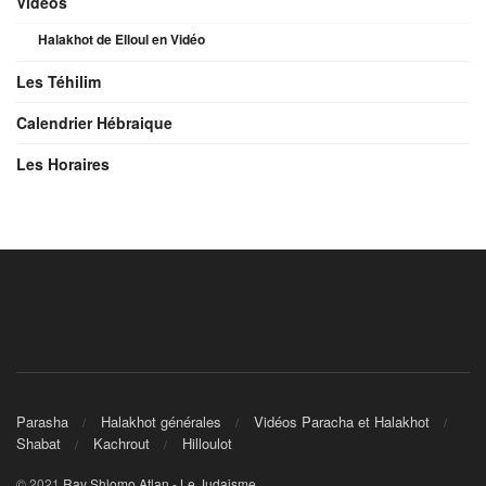
Videos
Halakhot de Elloul en Vidéo
Les Téhilim
Calendrier Hébraique
Les Horaires
Parasha
Halakhot générales
Vidéos Paracha et Halakhot
Shabat
Kachrout
Hilloulot
© 2021
Rav Shlomo Atlan - Le Judaisme