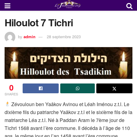
Hiloulot 7 Tichri
by
admin
28 septembre 2023
0
SHARES
Zévouloun ben Yaâkov Avinou et Léah Iménou z.t.l. Le
dixième fils du patriarche Yaâkov z.t.l et le sixième fils de la
matriarche Léa z.t.l. Né à Paddan Aram le 7ème jour de
Tichri 1568 avant l’ère commune. Il décéda à l’âge de 110
ans, le même jour en l’an 1458 avant l’ère commune.