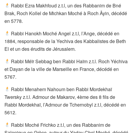
Rabbi Ezra Makhfoud z.t.l, un des Rabbanim de Bné
Brak, Roch Kollel de Michkan Moché à Roch Âyin, décédé
en 5778.
Rabbi Hanokh Moché Angel z.t.l, l’Ange, décédé en
1884, responsable de la Yechiva des Kabbalistes de Beth
El et un des érudits de Jérusalem.
Rabbi Méïr Sebbag ben Rabbi Haïm z.t.l. Roch Yéchiva
et Dayan de la ville de Marseille en France, décédé en
5767.
Rabbi Menahem Nahoum ben Rabbi Mordekhaï
Twersky z.t.l. Admour de Makarov, 4ème des 8 fils de
Rabbi Mordekhaï, l’Admour de Tchernobyl z.t.l, décédé en
5612.
Rabbi Moché Frichko z.t.l, un des Rabbanim de
Salonique en Grèce, auteur du Yadav Chel Moché, décédé