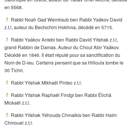
en 5568.
Rabbi Noah Gad Weintraub ben Rabbi Yaâkov David
z.t.l, auteur du Bechichim Hokhma, décédé en 5715.
Rabbi Yaâkov Antebi ben Rabbi David Yitshak z.t.l,
grand Rabbin de Damas. Auteur du Chout Abir Yaâkov.
Décédé en 1846. Il était réputé pour sa sanctification du
Nom de D-ieu. Certains pensent que sa Hilloula tombe le
30 Tichri.
Rabbi Yitshak Mikhaël Pintso z.t.l.
Rabbi Yitshak Raphaël Findgi ben Rabbi Élichâ
Mickaël z.t.l.
Rabbi Yitshak Yéhouda Chmalkis ben Rabbi Haïm
Chmouel z.t.l.