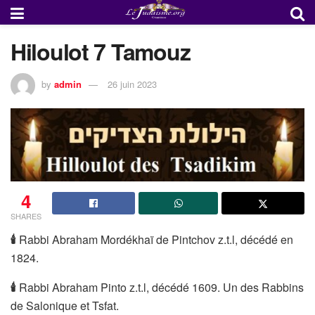
Hiloulot 7 Tamouz
by
admin
26 juin 2023
4
SHARES
🕯
Rabbi Abraham Mordékhaï de Pintchov z.t.l, décédé en
1824.
🕯
Rabbi Abraham Pinto z.t.l, décédé 1609. Un des Rabbins
de Salonique et Tsfat.