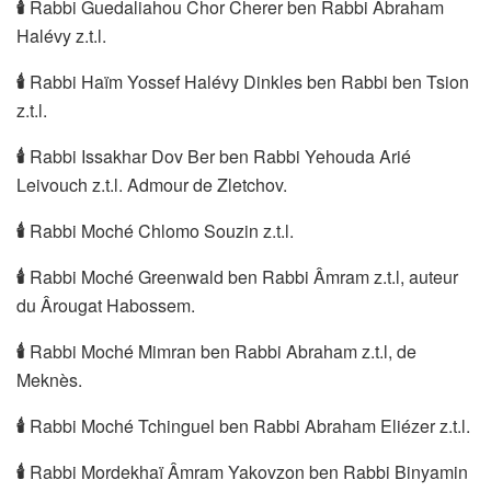
🕯
Rabbi Guedaliahou Chor Cherer ben Rabbi Abraham
Halévy z.t.l.
🕯
Rabbi Haïm Yossef Halévy Dinkles ben Rabbi ben Tsion
z.t.l.
🕯
️Rabbi Issakhar Dov Ber ben Rabbi Yehouda Arié
Leivouch z.t.l. Admour de Zletchov.
🕯
Rabbi Moché Chlomo Souzin z.t.l.
🕯
Rabbi Moché Greenwald ben Rabbi Âmram z.t.l, auteur
du Ârougat Habossem.
🕯
Rabbi Moché Mimran ben Rabbi Abraham z.t.l, de
Meknès.
🕯
Rabbi Moché Tchinguel ben Rabbi Abraham Eliézer z.t.l.
🕯
️Rabbi Mordekhaï Âmram Yakovzon ben Rabbi Binyamin