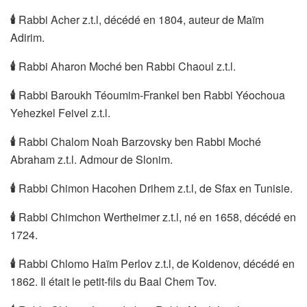
🕯
Rabbi Acher z.t.l, décédé en 1804, auteur de Maïm
Adirim.
🕯
Rabbi Aharon Moché ben Rabbi Chaoul z.t.l.
🕯
Rabbi Baroukh Téoumim-Frankel ben Rabbi Yéochoua
Yehezkel Feivel z.t.l.
🕯
️Rabbi Chalom Noah Barzovsky ben Rabbi Moché
Abraham z.t.l. Admour de Slonim.
🕯
Rabbi Chimon Hacohen Drihem z.t.l, de Sfax en Tunisie.
🕯
Rabbi Chimchon Wertheimer z.t.l, né en 1658, décédé en
1724.
🕯
Rabbi Chlomo Haïm Perlov z.t.l, de Koidenov, décédé en
1862. Il était le petit-fils du Baal Chem Tov.