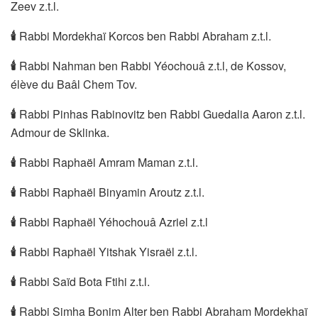
Zeev z.t.l.
🕯
Rabbi Mordekhaï Korcos ben Rabbi Abraham z.t.l.
🕯
Rabbi Nahman ben Rabbi Yéochouâ z.t.l, de Kossov,
élève du Baâl Chem Tov.
🕯
Rabbi Pinhas Rabinovitz ben Rabbi Guedalia Aaron z.t.l.
Admour de Sklinka.
🕯
Rabbi Raphaël Amram Maman z.t.l.
🕯
Rabbi Raphaël Binyamin Aroutz z.t.l.
🕯
Rabbi Raphaël Yéhochouâ Azriel z.t.l
🕯
Rabbi Raphaël Yitshak Yisraël z.t.l.
🕯
Rabbi Saïd Bota Ftihi z.t.l.
🕯
Rabbi Simha Bonim Alter ben Rabbi Abraham Mordekhaï