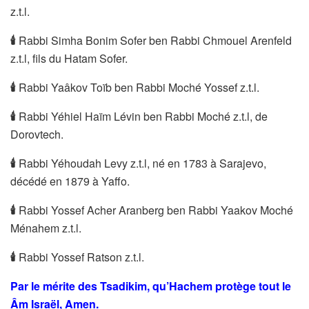
z.t.l.
🕯
Rabbi Simha Bonim Sofer ben Rabbi Chmouel Arenfeld
z.t.l, fils du Hatam Sofer.
🕯
️Rabbi Yaâkov Toïb ben Rabbi Moché Yossef z.t.l.
🕯
Rabbi Yéhiel Haïm Lévin ben Rabbi Moché z.t.l, de
Dorovtech.
🕯
Rabbi Yéhoudah Levy z.t.l, né en 1783 à Sarajevo,
décédé en 1879 à Yaffo.
🕯
Rabbi Yossef Acher Aranberg ben Rabbi Yaakov Moché
Ménahem z.t.l.
🕯
Rabbi Yossef Ratson z.t.l.
Par le mérite des Tsadikim, qu’Hachem protège tout le
Âm Israël, Amen.