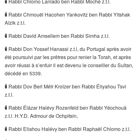
🕯
️Rabbi Chlomo Laniado ben Rabbi Moché z.t.l.
🕯
Rabbi Chmouël Hacohen Yankovitz ben Rabbi Yitshak
Aïzik z.t.l.
🕯
Rabbi David Amsellem ben Rabbi Simha z.t.l.
🕯
Rabbi Don Yossef Hanassi z.t.l, du Portugal après avoir
été poursuivi par les prêtres pour renier la Torah, et après
avoir réussi à s’enfuir il est devenu le conseiller du Sultan,
décédé en 5339.
🕯
Rabbi Dov Berl Méïr Kroïzer ben Rabbi Éliyahou Tsvi
z.t.l.
🕯
Rabbi Élâzar Halévy Rozenfeld ben Rabbi Yéochouâ
z.t.l. H.Y.D. Admour de Ochpitsin,
🕯
Rabbi Eliahou Halévy ben Rabbi Raphaël Chlomo z.t.l.