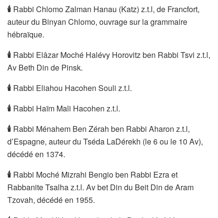
🕯
Rabbi Chlomo Zalman Hanau (Katz) z.t.l, de Francfort,
auteur du Binyan Chlomo, ouvrage sur la grammaire
hébraïque.
🕯
Rabbi Elâzar Moché Halévy Horovitz ben Rabbi Tsvi z.t.l,
Av Beth Din de Pinsk.
🕯
Rabbi Eliahou Hacohen Souli z.t.l.
🕯
Rabbi Haïm Mali Hacohen z.t.l.
🕯
Rabbi Ménahem Ben Zérah ben Rabbi Aharon z.t.l,
d’Espagne, auteur du Tséda LaDérekh (le 6 ou le 10 Av),
décédé en 1374.
🕯
Rabbi Moché Mizrahi Bengio ben Rabbi Ezra et
Rabbanite Tsalha z.t.l. Av bet Din du Beit Din de Aram
Tzovah, décédé en 1955.