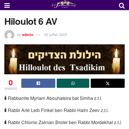
Hiloulot 6 AV
by
admin
23 juillet 2023
0
SHARES
🕯
Rabbanite Myriam Abouhatsira bat Simha z.t.l.
🕯
Rabbi Arié Leib Finkel ben Rabbi Haïm Zeev z.t.l.
🕯
Rabbi Chlomo Zalman Broïer ben Rabbi Mordekhaï z.t.l.