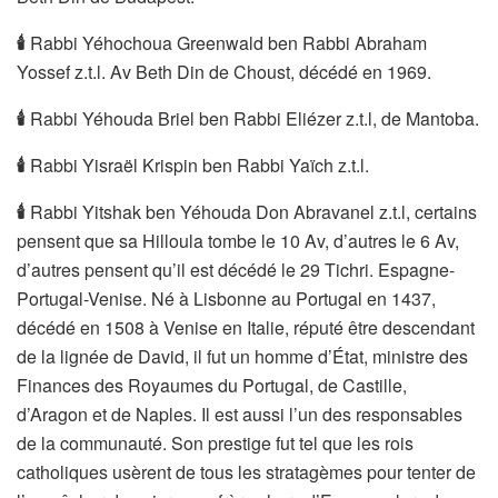
🕯
Rabbi Yéhochoua Greenwald ben Rabbi Abraham
Yossef z.t.l. Av Beth Din de Choust, décédé en 1969.
🕯
Rabbi Yéhouda Briel ben Rabbi Eliézer z.t.l, de Mantoba.
🕯
Rabbi Yisraël Krispin ben Rabbi Yaïch z.t.l.
🕯
Rabbi Yitshak ben Yéhouda Don Abravanel z.t.l, certains
pensent que sa Hilloula tombe le 10 Av, d’autres le 6 Av,
d’autres pensent qu’il est décédé le 29 Tichri. Espagne-
Portugal-Venise. Né à Lisbonne au Portugal en 1437,
décédé en 1508 à Venise en Italie, réputé être descendant
de la lignée de David, il fut un homme d’État, ministre des
Finances des Royaumes du Portugal, de Castille,
d’Aragon et de Naples. Il est aussi l’un des responsables
de la communauté. Son prestige fut tel que les rois
catholiques usèrent de tous les stratagèmes pour tenter de