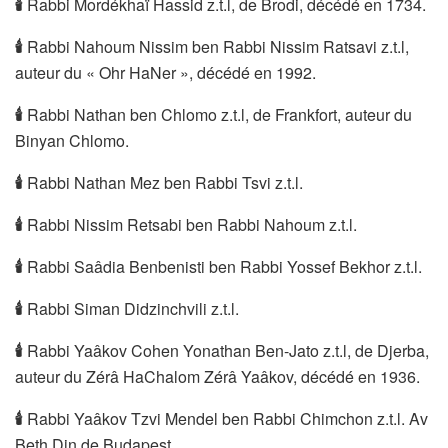
🕯
Rabbi Mordékhaï Hassid z.t.l, de Brodi, décédé en 1734.
🕯
Rabbi Nahoum Nissim ben Rabbi Nissim Ratsavi z.t.l,
auteur du « Ohr HaNer », décédé en 1992.
🕯
Rabbi Nathan ben Chlomo z.t.l, de Frankfort, auteur du
Binyan Chlomo.
🕯
Rabbi Nathan Mez ben Rabbi Tsvi z.t.l.
🕯
Rabbi Nissim Retsabi ben Rabbi Nahoum z.t.l.
🕯
Rabbi Saâdia Benbenisti ben Rabbi Yossef Bekhor z.t.l.
🕯
Rabbi Siman Didzinchvili z.t.l.
🕯
Rabbi Yaâkov Cohen Yonathan Ben-Jato z.t.l, de Djerba,
auteur du Zérâ HaChalom Zérâ Yaâkov, décédé en 1936.
🕯
Rabbi Yaâkov Tzvi Mendel ben Rabbi Chimchon z.t.l. Av
Beth Din de Budapest.