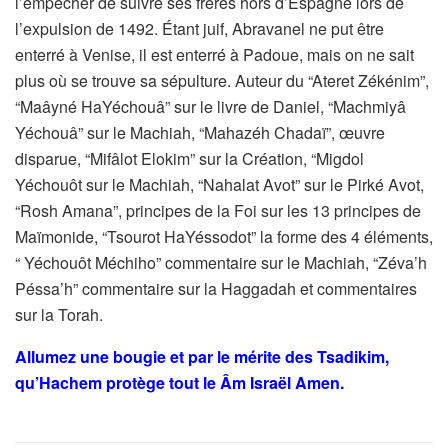
l’empêcher de suivre ses frères hors d’Espagne lors de
l’expulsion de 1492. Étant juif, Abravanel ne put être
enterré à Venise, il est enterré à Padoue, mais on ne sait
plus où se trouve sa sépulture. Auteur du “Ateret Zékénim”,
“Maâyné HaYéchouâ” sur le livre de Daniel, “Machmiyâ
Yéchouâ” sur le Machiah, “Mahazéh Chadaï”, œuvre
disparue, “Mifâlot Elokim” sur la Création, “Migdol
Yéchouôt sur le Machiah, “Nahalat Avot” sur le Pirké Avot,
“Rosh Amana”, principes de la Foi sur les 13 principes de
Maïmonide, “Tsourot HaYéssodot” la forme des 4 éléments,
“ Yéchouôt Méchiho” commentaire sur le Machiah, “Zéva’h
Péssa’h” commentaire sur la Haggadah et commentaires
sur la Torah.
Allumez une bougie et par le mérite des Tsadikim,
qu’Hachem protège tout le Âm Israël Amen.