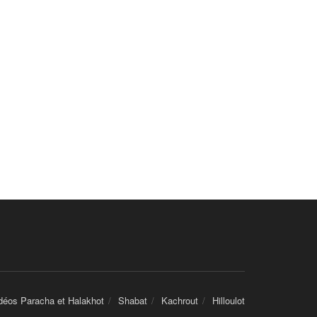
déos Paracha et Halakhot
Shabat
Kachrout
Hilloulot