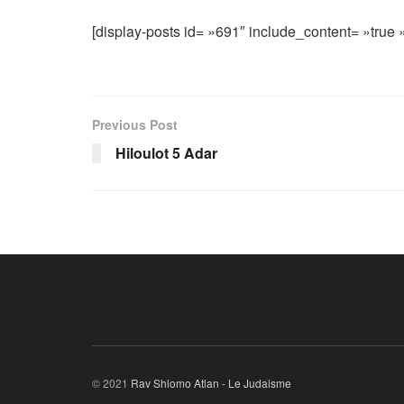
[display-posts id= »691″ include_content= »true » 
Previous Post
Hiloulot 5 Adar
© 2021
Rav Shlomo Atlan - Le Judaisme