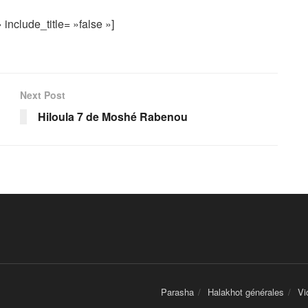
include_title= »false »]
Next Post
Hiloula 7 de Moshé Rabenou
Parasha
Halakhot générales
Vi