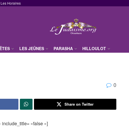
Les Horaires
FÊTES
LES JEÛNES
PARASHA
HILLOULOT
0
Share on Twitter
include_title= »false »]