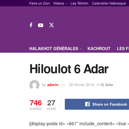
Faire un Don
Videos
Les Téhilim
Calendrier Hébraique
HALAKHOT GÉNÉRALES
KACHROUT
LES 
Hiloulot 6 Adar
by
admin
20 février 2019
in
6) Adar
746
27
Share on Facebook
SHARES
VIEWS
[display-posts id= »661″ include_content= »true » 