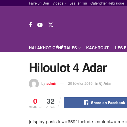
Faire un Don
Videos
Les Téhilim
Calendrier Hébraique
HALAKHOT GÉNÉRALES
KACHROUT
LES 
Hiloulot 4 Adar
by
admin
20 février 2019
in
6) Adar
0
32
Share on Facebook
SHARES
VIEWS
[display-posts id= »659″ include_content= »true » 