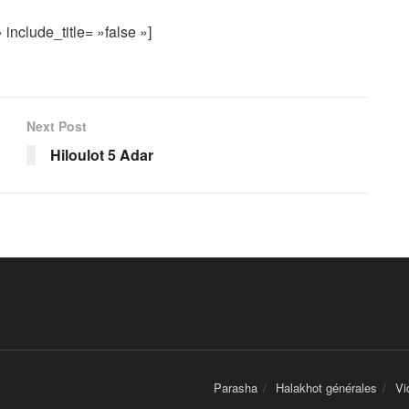
include_title= »false »]
Next Post
Hiloulot 5 Adar
Parasha
Halakhot générales
Vi