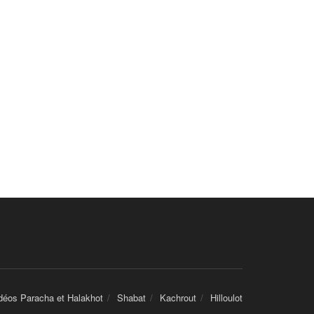
déos Paracha et Halakhot
Shabat
Kachrout
Hilloulot