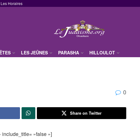
Les Horaires
FÊTES
LES JEÛNES
PARASHA
HILLOULOT
0
Share on Twitter
include_title= »false »]