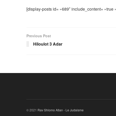
[display-posts id= »689″ include_content= »true » 
Previous Post
Hiloulot 3 Adar
© 2021
Rav Shlomo Atlan - Le Judaisme