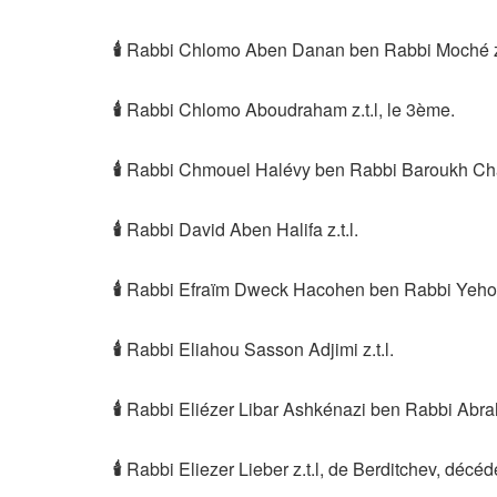
🕯
Rabbi Chlomo Aben Danan ben Rabbi Moché z.
🕯
Rabbi Chlomo Aboudraham z.t.l, le 3ème.
🕯
Rabbi Chmouel Halévy ben Rabbi Baroukh Chal
🕯
Rabbi David Aben Halifa z.t.l.
🕯
Rabbi Efraïm Dweck Hacohen ben Rabbi Yehoud
🕯
Rabbi Eliahou Sasson Adjimi z.t.l.
🕯
Rabbi Eliézer Libar Ashkénazi ben Rabbi Abraha
🕯
Rabbi Eliezer Lieber z.t.l, de Berditchev, décé