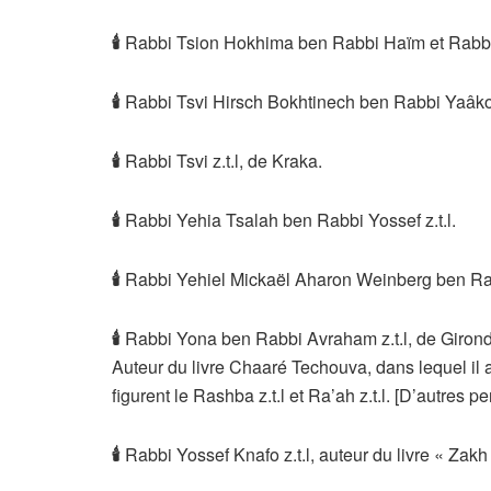
🕯
Rabbi Tsion Hokhima ben Rabbi Haïm et Rabban
🕯
Rabbi Tsvi Hirsch Bokhtinech ben Rabbi Yaâkov 
🕯
Rabbi Tsvi z.t.l, de Kraka.
🕯
Rabbi Yehia Tsalah ben Rabbi Yossef z.t.l.
🕯
Rabbi Yehiel Mickaël Aharon Weinberg ben Ra
🕯
Rabbi Yona ben Rabbi Avraham z.t.l, de Giron
Auteur du livre Chaaré Techouva, dans lequel il a
figurent le Rashba z.t.l et Ra’ah z.t.l. [D’autres
🕯
Rabbi Yossef Knafo z.t.l, auteur du livre « Zakh