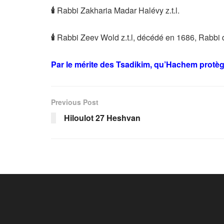
🕯
Rabbi Zakharia Madar Halévy z.t.l.
🕯
Rabbi Zeev Wold z.t.l, décédé en 1686, Rabbi d
Par le mérite des Tsadikim, qu’Hachem protèg
Previous Post
Hiloulot 27 Heshvan