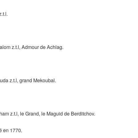
t.l.
om z.t.l, Admour de Achlag.
a z.t.l, grand Mekoubal.
m z.t.l, le Grand, le Maguid de Berditchov.
dé en 1770.