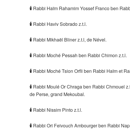
🕯
Rabbi Haïm Rahamim Yossef Franco ben Rabbi 
🕯
Rabbi Haviv Sobrado z.t.l.
🕯
Rabbi Mikhaël Bliner z.t.l, de Nével.
🕯
Rabbi Moché Pessah ben Rabbi Chimon z.t.l.
🕯
Rabbi Moché Tsion Orfli ben Rabbi Haïm et Rab
🕯
Rabbi Moulé Or Chraga ben Rabbi Chmouel z.t.
de Perse, grand Mekoubal.
🕯
Rabbi Nissim Pinto z.t.l.
🕯
Rabbi Ori Feivouch Ambourger ben Rabbi Naphta