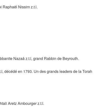
Raphaël Nissim z.t.l.
banite Nazaâ z.t.l, grand Rabbin de Beyrouth.
l, décédé en 1793. Un des grands leaders de la Torah
li Aretz Ambourger z.t.l.