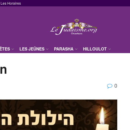
Les Horaires
FÊTES
LES JEÛNES
PARASHA
HILLOULOT
an
0