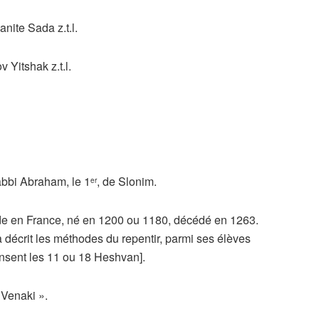
ite Sada z.t.l.
Yitshak z.t.l.
bbi Abraham, le 1
, de Slonim.
er
de en France, né en 1200 ou 1180, décédé en 1263.
 décrit les méthodes du repentir, parmi ses élèves
 pensent les 11 ou 18 Heshvan].
 Venaki ».