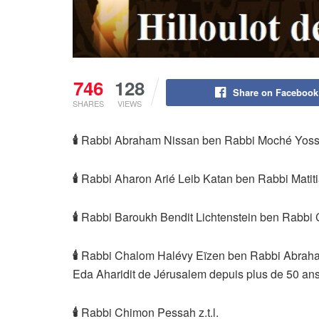
746
128
Share on Facebook
SHARES
VIEWS
🕯
Rabbi Abraham Nissan ben Rabbi Moché Yossef
🕯
Rabbi Aharon Arié Leib Katan ben Rabbi Matitia
🕯
Rabbi Baroukh Bendit Lichtenstein ben Rabbi C
🕯
Rabbi Chalom Halévy Eïzen ben Rabbi Abraham 
Eda Aharidit de Jérusalem depuis plus de 50 ans, 
🕯
Rabbi Chimon Pessah z.t.l.