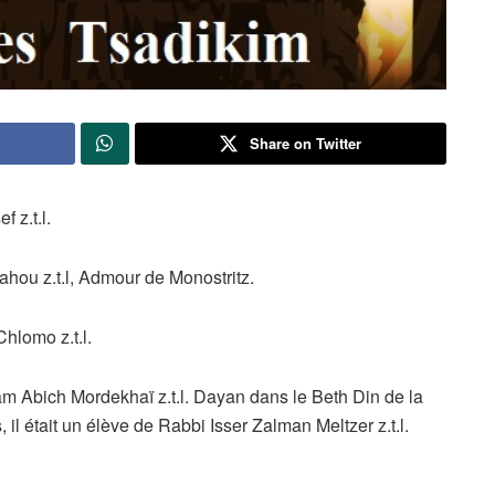
Share on Twitter
 z.t.l.
hou z.t.l, Admour de Monostritz.
hlomo z.t.l.
Abich Mordekhaï z.t.l. Dayan dans le Beth Din de la
il était un élève de Rabbi Isser Zalman Meltzer z.t.l.