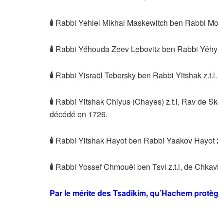
🕯
Rabbi Yehiel Mikhal Maskewitch ben Rabbi Mor
🕯
Rabbi Yéhouda Zeev Lebovitz ben Rabbi Yéhyie
🕯
Rabbi Yisraël Tebersky ben Rabbi Yitshak z.t.l
🕯
Rabbi Yitshak Chiyus (Chayes) z.t.l, Rav de S
décédé en 1726.
🕯
Rabbi Yitshak Hayot ben Rabbi Yaakov Hayot z.
🕯
Rabbi Yossef Chmouël ben Tsvi z.t.l, de Chkavi
Par le mérite des Tsadikim, qu’Hachem protèg