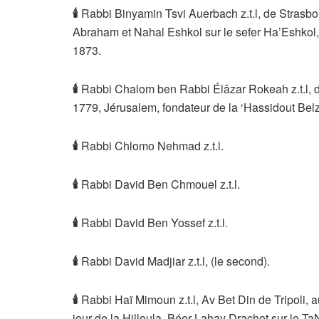
🕯
Rabbi Binyamin Tsvi Auerbach z.t.l, de Strasbou
Abraham et Nahal Eshkol sur le sefer Ha’Eshkol,
1873.
🕯
Rabbi Chalom ben Rabbi Élâzar Rokeah z.t.l, 
1779, Jérusalem, fondateur de la ‘Hassidout Be
🕯
Rabbi Chlomo Nehmad z.t.l.
🕯
Rabbi David Ben Chmouel z.t.l.
🕯
Rabbi David Ben Yossef z.t.l.
🕯
Rabbi David Madjiar z.t.l, (le second).
🕯
Rabbi Haï Mimoun z.t.l, Av Bet Din de Tripoli, 
jour de la Hilloula, Béer Lahay Drachot sur le 