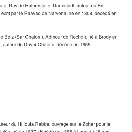
rg, Rav de Halberstat et Darmstadt, auteur du Brit
 écrit par le Raavad de Narvona, né en 1808, décédé en
de Belz (Sar Chalom), Admour de Rechon, né à Brody en
lz, auteur du Dover Chalom, décédé en 1855.
auteur du Hilloula Rabba, ouvrage sur le Zohar pour le
TaNaKh, né en 1837, décédé en 1885 à l’age de 48 ans.