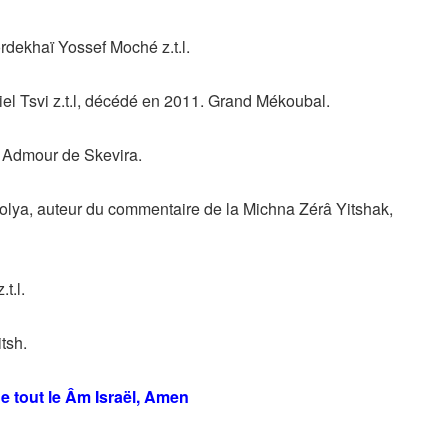
dekhaï Yossef Moché z.t.l.
l Tsvi z.t.l, décédé en 2011. Grand Mékoubal.
. Admour de Skevira.
kolya, auteur du commentaire de la Michna Zérâ Yitshak,
t.l.
tsh.
e tout le Âm Israël, Amen