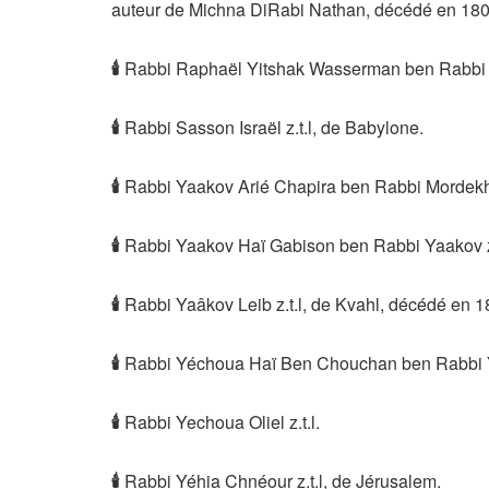
auteur de Michna DiRabi Nathan, décédé en 180
🕯
Rabbi Raphaël Yitshak Wasserman ben Rabbi 
🕯
Rabbi Sasson Israël z.t.l, de Babylone.
🕯
Rabbi Yaakov Arié Chapira ben Rabbi Mordekhaï
🕯
Rabbi Yaakov Haï Gabison ben Rabbi Yaakov z.
🕯
Rabbi Yaâkov Leib z.t.l, de Kvahl, décédé en 1
🕯
Rabbi Yéchoua Haï Ben Chouchan ben Rabbi Ya
🕯
Rabbi Yechoua Oliel z.t.l.
🕯
Rabbi Yéhia Chnéour z.t.l, de Jérusalem.