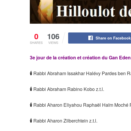
0
106
Share on Facebook
SHARES
VIEWS
3e jour de la création et création du Gan Eden (
🕯
Rabbi Abraham Issakhar Halévy Pardes ben Ra
🕯
Rabbi Abraham Rabino Kobo z.t.l.
🕯
Rabbi Aharon Eliyahou Raphaël Haïm Moché Per
🕯
Rabbi Aharon Zilberchtein z.t.l.