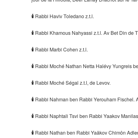
🕯
Rabbi Haviv Toledano z.t.l.
🕯
Rabbi Khamous Nahyassi z.t.l. Av Bet Din de Tr
🕯
Rabbi Marbi Cohen z.t.l.
🕯
Rabbi Moché Nathan Netta Halévy Yungreis ben
🕯
Rabbi Moché Ségal z.t.l, de Levov.
🕯
Rabbi Nahman ben Rabbi Yerouham Fischel. A
🕯
Rabbi Naphtali Tsvi ben Rabbi Yaakov Manilas z
🕯
Rabbi Nathan ben Rabbi Yaâkov Chimôn Adler z.