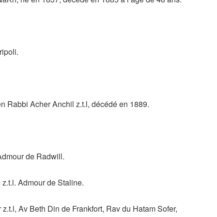
ipoli.
 Rabbi Acher Anchil z.t.l, décédé en 1889.
dmour de Radwill.
.t.l. Admour de Staline.
t.l, Av Beth Din de Frankfort, Rav du Hatam Sofer,