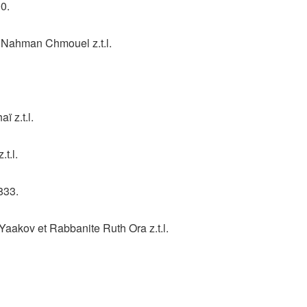
0.
Nahman Chmouel z.t.l.
 z.t.l.
t.l.
833.
akov et Rabbanite Ruth Ora z.t.l.