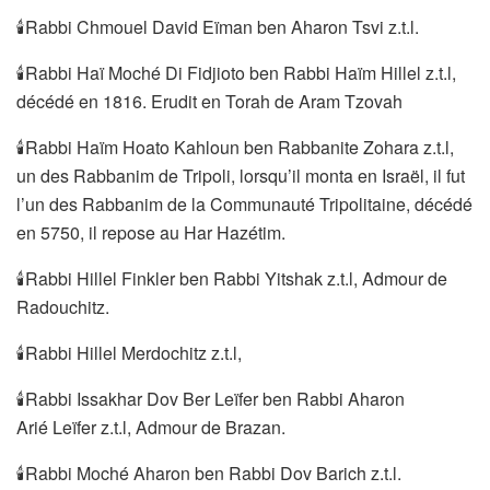
🕯Rabbi Chmouel David Eïman ben Aharon Tsvi z.t.l.
🕯Rabbi Haï Moché Di Fidjioto ben Rabbi Haïm Hillel z.t.l,
décédé en 1816. Erudit en Torah de Aram Tzovah
🕯Rabbi Haïm Hoato Kahloun ben Rabbanite Zohara z.t.l,
un des Rabbanim de Tripoli, lorsqu’il monta en Israël, il fut
l’un des Rabbanim de la Communauté Tripolitaine, décédé
en 5750, il repose au Har Hazétim.
🕯Rabbi Hillel Finkler ben Rabbi Yitshak z.t.l, Admour de
Radouchitz.
🕯Rabbi Hillel Merdochitz z.t.l,
🕯Rabbi Issakhar Dov Ber Leïfer ben Rabbi Aharon
Arié Leïfer z.t.l, Admour de Brazan.
🕯Rabbi Moché Aharon ben Rabbi Dov Barich z.t.l.