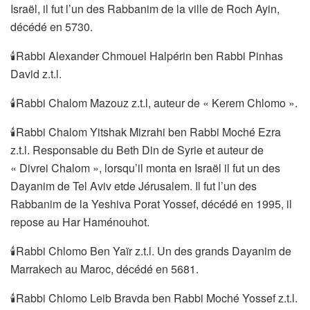
Israël, il fut l’un des Rabbanim de la ville de Roch Ayin,
décédé en 5730.
🕯Rabbi Alexander Chmouel Halpérin ben Rabbi Pinhas
David z.t.l.
🕯Rabbi Chalom Mazouz z.t.l, auteur de « Kerem Chlomo ».
🕯Rabbi Chalom Yitshak Mizrahi ben Rabbi Moché Ezra
z.t.l. Responsable du Beth Din de Syrie et auteur de
« Divrei Chalom », lorsqu’il monta en Israël il fut un des
Dayanim de Tel Aviv etde Jérusalem. Il fut l’un des
Rabbanim de la Yeshiva Porat Yossef, décédé en 1995, il
repose au Har Haménouhot.
🕯Rabbi Chlomo Ben Yaïr z.t.l. Un des grands Dayanim de
Marrakech au Maroc, décédé en 5681.
🕯Rabbi Chlomo Leib Bravda ben Rabbi Moché Yossef z.t.l.