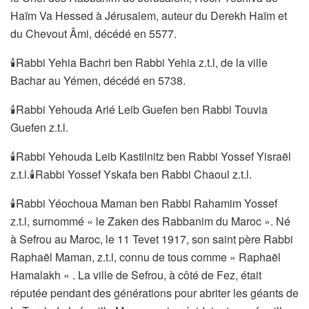
Haïm Va Hessed à Jérusalem, auteur du Derekh Haïm et
du Chevout Âmi, décédé en 5577.
🕯Rabbi Yehia Bachri ben Rabbi Yehia z.t.l, de la ville
Bachar au Yémen, décédé en 5738.
🕯Rabbi Yehouda Arié Leib Guefen ben Rabbi Touvia
Guefen z.t.l.
🕯Rabbi Yehouda Leib Kastilnitz ben Rabbi Yossef Yisraël
z.t.l.🕯Rabbi Yossef Yskafa ben Rabbi Chaoul z.t.l.
🕯Rabbi Yéochoua Maman ben Rabbi Rahamim Yossef
z.t.l, surnommé « le Zaken des Rabbanim du Maroc ». Né
à Sefrou au Maroc, le 11 Tevet 1917, son saint père Rabbi
Raphaël Maman, z.t.l, connu de tous comme » Raphaël
Hamalakh « . La ville de Sefrou, à côté de Fez, était
réputée pendant des générations pour abriter les géants de