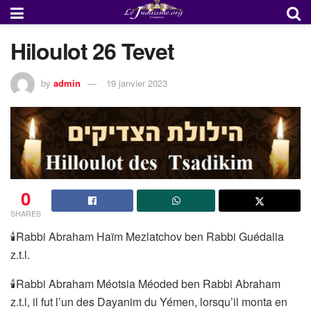
Hiloulot 26 Tevet
by
admin
19 janvier 2023
0
SHARES
🕯Rabbi Abraham Haïm Mezlatchov ben Rabbi Guédalia
z.t.l.
🕯Rabbi Abraham Méotsia Méoded ben Rabbi Abraham
z.t.l, il fut l’un des Dayanim du Yémen, lorsqu’il monta en