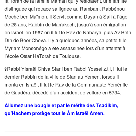
la Torah de la famille Maman qui y résidaient, une famille
distinguée qui retrace sa lignée au Rambam, Rabbénou
Moché ben Maïmon. Il Servit comme Dayan à Safi à l’âge
de 28 ans, Rabbin de Marrakech, jusqu’à son émigration
en Israël, en 1967 où il fut le Rav de Naharya, puis Av Beth
Din de Beer Cheva. Il y a quelques années, sa petite-fille
Myriam Monsonégo a été assassinée lors d’un attentat à
l’école Otsar HaTorah de Toulouse.
🕯Rabbi Yisraël Chiva Siani ben Rabbi Yossef z.t.l, il fut le
dernier Rabbin de la ville de Sian au Yémen, lorsqu’il
monta en Israël, il fut le Rav de la Communauté Yéménite
de Guadéra, décédé d’un accident de voiture en 5734.
Allumez une bougie et par le mérite des Tsadikim,
qu’Hachem protège tout le Âm Israël Amen.