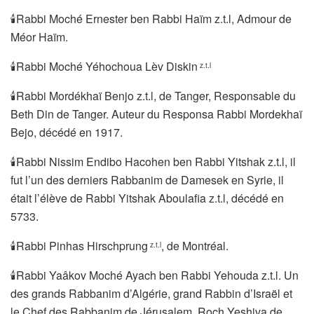
🕯Rabbi Moché Ernester ben Rabbi Haïm z.t.l, Admour de
Méor Haïm.
🕯Rabbi Moché Yéhochoua Lèv Diskin
z.t.l
🕯Rabbi Mordékhaï Benjo z.t.l, de Tanger, Responsable du
Beth Din de Tanger. Auteur du Responsa Rabbi Mordekhaï
Bejo, décédé en 1917.
🕯Rabbi Nissim Endibo Hacohen ben Rabbi Yitshak z.t.l, il
fut l’un des derniers Rabbanim de Damesek en Syrie, il
était l’élève de Rabbi Yitshak Aboulafia z.t.l, décédé en
5733.
🕯Rabbi Pinhas Hirschprung
, de Montréal.
z.t.l
🕯Rabbi Yaâkov Moché Ayach ben Rabbi Yehouda z.t.l. Un
des grands Rabbanim d’Algérie, grand Rabbin d’Israël et
le Chef des Rabbanim de Jérusalem, Roch Yeshiva de