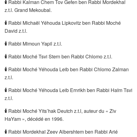
🕯
Rabbi Kalman Chem Tov Gefen ben Rabbi Mordekhaï
z.t.l. Grand Mekoubal.
🕯
Rabbi Michaël Yéhouda Lipkovitz ben Rabbi Moché
David z.t.l.
🕯
Rabbi Mimoun Yapil z.t.l.
🕯
Rabbi Moché Tsvi Stern ben Rabbi Chlomo z.t.l.
🕯
Rabbi Moché Yéhouda Leib ben Rabbi Chlomo Zalman
z.t.l.
🕯
Rabbi Moché Yéhouda Leib Ernrikh ben Rabbi Haïm Tsvi
z.t.l.
🕯
Rabbi Moché Yits’hak Deutch z.t.l, auteur du « Ziv
HaYam », décédé en 1996.
🕯
Rabbi Mordekhaï Zeev Albershtem ben Rabbi Arié