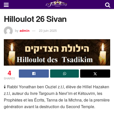
Hilloulot 26 Sivan
by
admin
23 juin 2025
4
SHARES
🕯 Rabbi Yonathan ben Ouziel z.t.l, élève de Hillel Hazaken
z.t.l, auteur du livre Targoum à Nevi’im et Kétouvim, les
Prophètes et les Écrits, Tanna de la Michna, de la première
génération avant la destruction du Second Temple.