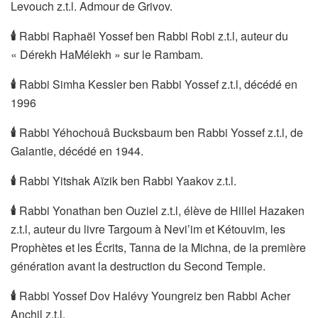
Levouch z.t.l. Admour de Grivov.
🕯
Rabbi Raphaël Yossef ben Rabbi Robi z.t.l, auteur du
« Dérekh HaMélekh » sur le Rambam.
🕯
Rabbi Simha Kessler ben Rabbi Yossef z.t.l, décédé en
1996
🕯
Rabbi Yéhochouâ Bucksbaum ben Rabbi Yossef z.t.l, de
Galantie, décédé en 1944.
🕯
Rabbi Yitshak Aïzik ben Rabbi Yaakov z.t.l.
🕯
Rabbi Yonathan ben Ouziel z.t.l, élève de Hillel Hazaken
z.t.l, auteur du livre Targoum à Nevi’im et Kétouvim, les
Prophètes et les Écrits, Tanna de la Michna, de la première
génération avant la destruction du Second Temple.
🕯
Rabbi Yossef Dov Halévy Youngreiz ben Rabbi Acher
Anchil z.t.l.