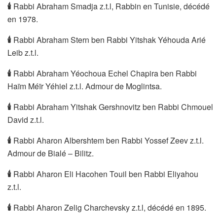
🕯
Rabbi Abraham Smadja z.t.l, Rabbin en Tunisie, décédé
en 1978.
🕯
Rabbi Abraham Stern ben Rabbi Yitshak Yéhouda Arié
Leib z.t.l.
🕯
Rabbi Abraham Yéochoua Echel Chapira ben Rabbi
Haïm Méïr Yéhiel z.t.l. Admour de Moglintsa.
🕯
Rabbi Abraham Yitshak Gershnovitz ben Rabbi Chmouel
David z.t.l.
🕯
Rabbi Aharon Albershtem ben Rabbi Yossef Zeev z.t.l.
Admour de Bialé – Bilitz.
🕯
Rabbi Aharon Eli Hacohen Touil ben Rabbi Eliyahou
z.t.l.
🕯
Rabbi Aharon Zelig Charchevsky z.t.l, décédé en 1895.