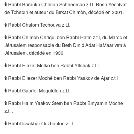
🕯
Rabbi Baroukh Chimôn Schneerson z.t.l. Rosh Yéchivat
de Tchebin et auteur du Birkat Chimôn, décédé en 2001.
🕯
Rabbi Chalom Techouva z.t.l.
🕯
Rabbi Chimôn Chriqui ben Rabbi Haïm z.t.l, du Maroc et
Jérusalem responsable du Beth Din d’Adat HaMaarivim à
Jérusalem, décédé en 1930.
🕯
Rabbi Elâzar Molko ben Rabbi Yitshak z.t.l.
🕯
Rabbi Eliezer Moché ben Rabbi Yaakov de Ajar z.t.l
🕯
Rabbi Gabriel Meguidich z.t.l.
🕯
Rabbi Haïm Yaakov Stein ben Rabbi Binyamin Moché
z.t.l.
🕯
Rabbi Issakhar Ouzboulon z.t.l.